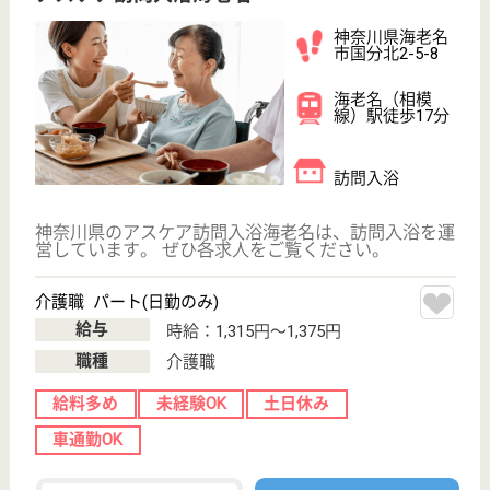
分
訪問入浴
埼玉県のアスケア訪問入浴川口は、訪問入浴を運営し
ています。 ぜひ各求人をご覧ください。
介護職 正社員(日勤のみ)
給与
月給：225,000円〜265,000円
職種
介護職
無資格可
未経験OK
土日休み
育休・産休
駅徒歩10分以内
WEB問合せ
詳細を見る
鈴保福祉会 柿生アルナ園
マイカー通勤可で駐車場完備♪柿生駅から徒歩約5
分でアクセスも良好◎研修充実☆ママさんに優し
い職場です！
神奈川県川崎市
麻生区上麻生5-
19-10