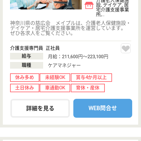
誕生年
必須
保有資格
必須
初任者研修
実務者研修
(ヘルパー2級)
(ヘルパー1級)
介護福祉士
社会福祉士
戻る
ケアマネジャー
PT
次のステッ
OT
その他・なし
次のステップへ
土日休みの高給与求人を
紹介してもら う