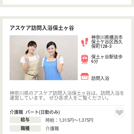
車通勤OK
駅徒歩10分以内
WEB問合せ
詳細を見る
介護職 パート(日勤のみ)
給与
時給：1,315円〜1,375円
職種
介護職
給料多め
未経験OK
土日休み
車通勤OK
駅徒歩10分以内
WEB問合せ
詳細を見る
アスケア訪問入浴横浜緑
神奈川県横浜市
緑区中山1-27-6
中山駅徒歩6分
訪問入浴