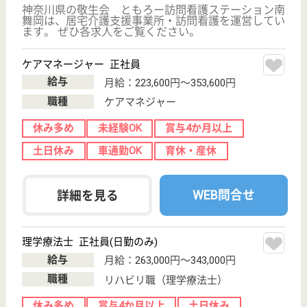
営業所では訪問入浴サービスを提供しています。しっ
かりとした研修とベテランスタッフからの指導で、未
経験からでもスキルを身につける事ができます。貴方
の頑張りは賞与に反映！やりがい抜群です。
オペレーター 正社員(日勤のみ)
給与
月給：272,000円〜282,000円
職種
オペレーター
給料多め
未経験OK
土日休み
車通勤OK
ブランクOK
育休・産休
WEB問合せ
詳細を見る
もっとみる（41-60 件 /1775 件）
現在の検索条件
変更
エリア・駅