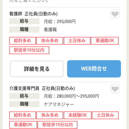
サイトマップ
利用規約
プライバシーポリシー
運営会社
採用ご担当者様へ
お知らせ
看護師の求人・転職なら
『クリックジョブ看護』
介護職求人支援サービス『クリックジョブ介護』運営会社:
ライフワンズ株式会社 ( 厚生労働大臣許可 )13- ユ -303765
Copyright©LifeOnes Ltd. All Rights Reserved