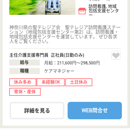
照陽会 太陽の園
賞与4.0ヶ月★マイカー通勤可能♪住宅手当や扶養
手当あり◎
神奈川県川崎市
多摩区栗谷2-16-
6
生田駅徒歩12分
特別養護老人ホ
ーム, ショート
ステイ, 居宅介
護支援...
看護処置の実施の他に疾病の早期発見や感染症予防等
を行います！
社会福祉士 正社員(日勤のみ)
給与
月給：224,100円〜270,100円
職種
生活相談員
給料多め
未経験OK
賞与4か月以上
土日休み
住宅手当あり
育休・産休
WEB問合せ
詳細を見る