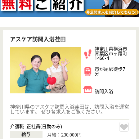
アスケア訪問入浴保土ヶ谷
神奈川県横浜市
保土ケ谷区西久
保町128-3
保土ヶ谷駅徒歩
6分
訪問入浴
神奈川県のアスケア訪問入浴保土ヶ谷は、訪問入浴を
運営しています。 ぜひ各求人をご覧ください。
介護職 パート(日勤のみ)
給与
時給：1,315円〜1,375円
職種
介護職
給料多め
未経験OK
土日休み
車通勤OK
駅徒歩10分以内
WEB問合せ
詳細を見る
介護職 正社員(日勤のみ)
給与
月給：230,000円