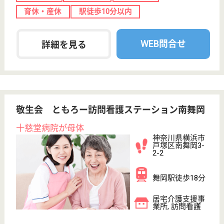
看護師 パート(日勤のみ)
給与
時給：1,700円〜
職種
看護職
土日休み
車通勤OK
育休・産休
駅徒歩10分以内
WEB問合せ
詳細を見る
株式会社愛和 市川営業所
接遇を大切に、優しい人を育てる環境があり、職
種別・階層別等の各種研修が充実！しっかりとし
た人材教育制度で未経験からでもプロを目指せま
す。
千葉県市川市東
菅野1-19-7
京成八幡駅徒歩
10分
訪問入浴
株式会社愛和は1978年創業以来訪問介護・訪問入
浴・通所介護など幅広く事業を展開しています。市川