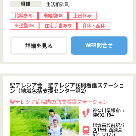
WEB問合せ
詳細を見る
医療法人社団 野﨑クリニック
東京都杉並区阿
佐谷南3-37-13
阿佐ヶ谷駅徒歩
4分
クリニック, 居
宅介護支援事業
所, 訪問介護, 訪
問...
東京都の医療法人社団 野﨑クリニックは、クリニッ
ク・居宅介護支援事業所・訪問介護を運営していま
す。 ぜひ各求人をご覧ください。
ケアマネジャー 正社員(日勤のみ)
給与
月給：300,000円〜400,000円
職種
ケアマネジャー
給料多め
休み多め
未経験OK
土日休み
育休・産休
駅徒歩10分以内
WEB問合せ
詳細を見る