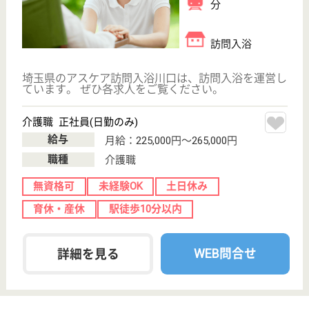
ひまわり訪問看護ステーション
神奈川県横浜市
港北区新羽町
1659
新羽駅徒歩6分
居宅介護支援事
業所, 訪問看護,
訪問介護
神奈川県のひまわり訪問看護ステーションは、居宅介
護支援事業所・訪問看護・訪問介護を運営していま
す。 ぜひ各求人をご覧ください。
介護支援専門員 正社員(日勤のみ)
給与
月給：240,000円〜300,000円
職種
ケアマネジャー
休み多め
土日休み
車通勤OK
駅徒歩10分以内
WEB問合せ
詳細を見る
株式会社前原ハート