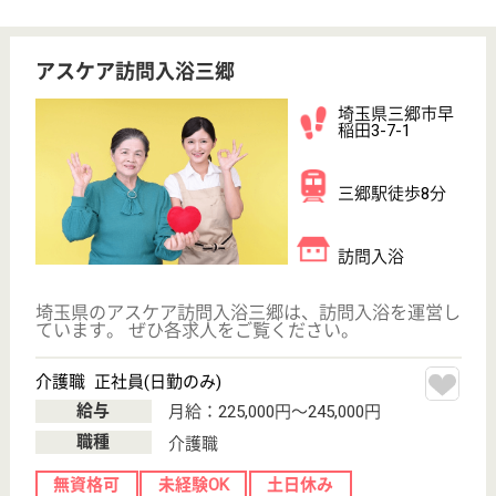
マーチン介護サービス東金
千葉県東金市南
上宿4-9
東金駅徒歩10分
デイサービス,
訪問介護, 訪問
入浴, 居宅介護
支援...
お客様が「住み慣れた地域」、「住み慣れた家」で最
期まで「人間の尊厳を尊重」し「生きがい」を持って
過ごしていただけるよう、地域に根付いた包括的なサ
ービスを提供しています。 ◆社会保険完備◆交通費
支給◆人に喜ばれ、ヤリガイは抜群！資格はあるけれ
ど未経験・ブランクがある方なども歓迎します★
ケアマネジャー 正社員(日勤のみ)
給与
月給：251,870円〜298,107円
職種
ケアマネジャー
土日休み
車通勤OK
駅徒歩10分以内
WEB問合せ
詳細を見る