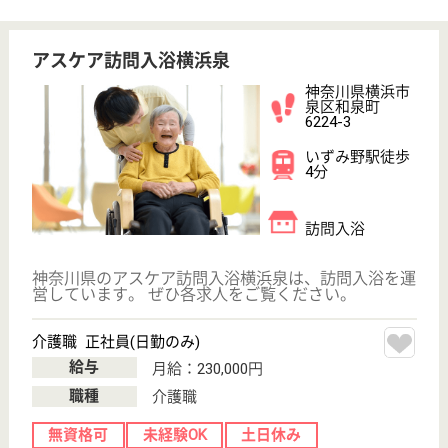
神奈川県海老名
市国分北2-5-8
海老名（相模
線）駅徒歩17分
訪問入浴
神奈川県のアスケア訪問入浴海老名は、訪問入浴を運
営しています。 ぜひ各求人をご覧ください。
介護職 パート(日勤のみ)
給与
時給：1,315円〜1,375円
職種
介護職
給料多め
未経験OK
土日休み
車通勤OK
WEB問合せ
詳細を見る
介護職 正社員(日勤のみ)
給与
月給：230,000円
職種
介護職
無資格可
未経験OK
土日休み
車通勤OK