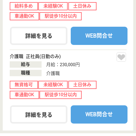
神奈川県のアスケア訪問入浴横浜緑は、訪問入浴を運
営しています。 ぜひ各求人をご覧ください。
介護職 パート(日勤のみ)
給与
時給：1,315円〜1,375円
職種
介護職
給料多め
未経験OK
土日休み
車通勤OK
駅徒歩10分以内
WEB問合せ
詳細を見る
介護職 正社員(日勤のみ)
給与
月給：230,000円
職種
介護職
無資格可
未経験OK
土日休み
車通勤OK
駅徒歩10分以内
WEB問合せ
詳細を見る
アスケア訪問入浴海老名