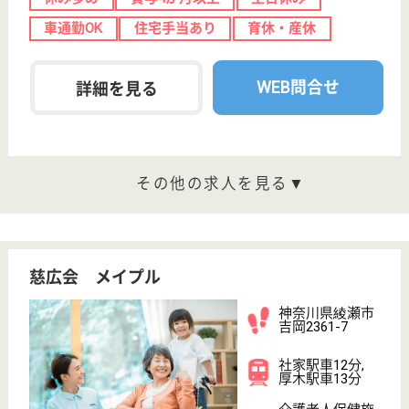
土日休み
変更
こだわり条件
事業所情報の一部は、厚生労働省の介護事業所・生活関連情報
検索「介護サービス情報公表システム」から転載しておりま
す。
介護の転職支援サービスお申込み
30
簡単
登録
秒
保有資格を選択してくださ
誕生年を入
い