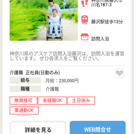
訪問看護, 地域
包括支援センタ
ー
神奈川県の聖テレジア会 聖テレジア訪問看護ステー
ション（地域包括支援センター第2）は、訪問看護・
地域包括支援センターを運営しています。 ぜひ各求
人をご覧ください。
主任介護支援専門員 正社員(日勤のみ)
給与
月給：211,600円〜298,500円
職種
ケアマネジャー
休み多め
未経験OK
土日休み
育休・産休
WEB問合せ
詳細を見る
アスケア訪問入浴三郷
埼玉県三郷市早
稲田3-7-1
三郷駅徒歩8分