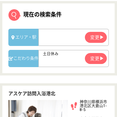
アスケア訪問入浴港北
神奈川県横浜市
港北区大倉山1-
8-5
大倉山駅徒歩7
分
訪問入浴
神奈川県のアスケア訪問入浴港北は、訪問入浴を運営
しています。 ぜひ各求人をご覧ください。
介護職 パート(日勤のみ)
給与
時給：1,315円〜1,375円
職種
介護職
給料多め
未経験OK
土日休み
車通勤OK
駅徒歩10分以内
WEB問合せ
詳細を見る