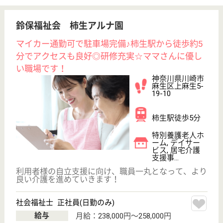
千葉県船橋市前
原東4-21-6
前原駅徒歩4分
訪問介護, 居宅
介護支援事業所,
訪問看護
千葉県の株式会社前原ハートは、訪問介護・居宅介護
支援事業所・訪問看護を運営しています。 ぜひ各求
人をご覧ください。
看護師 正社員(日勤のみ)
給与
月給：295,000円
職種
看護職
給料多め
休み多め
土日休み
車通勤OK
駅徒歩10分以内
WEB問合せ
詳細を見る
介護支援専門員 正社員(日勤のみ)
給与
月給：280,000円〜295,000円
職種
ケアマネジャー
給料多め
休み多め
未経験OK
土日休み
車通勤OK
駅徒歩10分以内