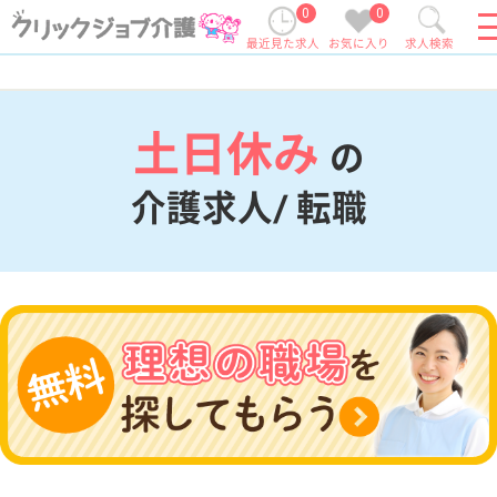
0
0
最近見た求人
お気に入り
求人検索
土日休み
の
介護求人/ 転職
現在の検索条件
変更
エリア・駅
土日休み
変更
こだわり条件