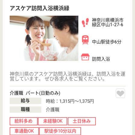
介護職 パート(日勤のみ)
給与
時給：1,315円〜1,375円
職種
介護職
給料多め
未経験OK
土日休み
車通勤OK
WEB問合せ
詳細を見る
アスケア訪問入浴平塚
神奈川県平塚市
代官町5-8
平塚駅徒歩4分
訪問入浴
神奈川県のアスケア訪問入浴平塚は、訪問入浴を運営
しています。 ぜひ各求人をご覧ください。
介護職 パート(日勤のみ)