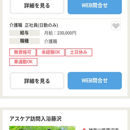
柿生駅徒歩5分
特別養護老人ホ
ーム, デイサー
ビス, 居宅介護
支援事...
利用者様の自立支援に向け、職員一丸となって、より
良い介護を進めていきます！
社会福祉士 正社員(日勤のみ)
給与
月給：238,000円〜258,000円
職種
生活相談員
給料多め
未経験OK
土日休み
車通勤OK
住宅手当あり
育休・産休
WEB問合せ
詳細を見る
聖テレジア会 聖テレジア訪問看護ステーショ
ン（地域包括支援センター第2）
聖テレジア病院内の訪問看護ステーション
神奈川県鎌倉市
津602-184
鎌倉高校前駅バ
ス15分, 西鎌倉
駅徒歩12分