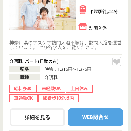
神奈川県の敬生会 ともろー訪問看護ステーション南
舞岡は、居宅介護支援事業所・訪問看護を運営してい
ます。 ぜひ各求人をご覧ください。
ケアマネージャー 正社員
給与
月給：223,600円〜353,600円
職種
ケアマネジャー
休み多め
未経験OK
賞与4か月以上
土日休み
車通勤OK
育休・産休
WEB問合せ
詳細を見る
理学療法士 正社員(日勤のみ)
給与
月給：263,000円〜343,000円
職種
リハビリ職（理学療法士）
休み多め
賞与4か月以上
土日休み
車通勤OK
住宅手当あり
育休・産休
WEB問合せ
詳細を見る
その他の求人を見る