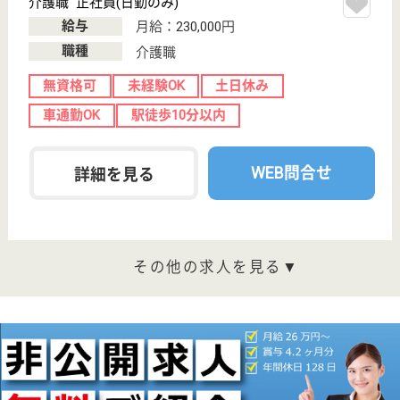
分
訪問入浴
神奈川県のアスケア訪問入浴荏田は、訪問入浴を運営
しています。 ぜひ各求人をご覧ください。
介護職 正社員(日勤のみ)
給与
月給：230,000円
職種
介護職
無資格可
未経験OK
土日休み
車通勤OK
駅徒歩10分以内
WEB問合せ
詳細を見る
介護職 パート(日勤のみ)
給与
時給：1,315円〜1,375円
職種
介護職
給料多め
未経験OK
土日休み
車通勤OK
駅徒歩10分以内
WEB問合せ
詳細を見る