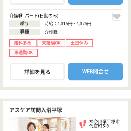
訪問入浴
埼玉県のアスケア訪問入浴三郷は、訪問入浴を運営し
ています。 ぜひ各求人をご覧ください。
介護職 正社員(日勤のみ)
給与
月給：225,000円〜245,000円
職種
介護職
無資格可
未経験OK
土日休み
育休・産休
駅徒歩10分以内
WEB問合せ
詳細を見る
敬生会 ともろー訪問看護ステーション南舞岡
十慈堂病院が母体
神奈川県横浜市
戸塚区南舞岡3-
2-2
舞岡駅徒歩18分
居宅介護支援事
業所, 訪問看護