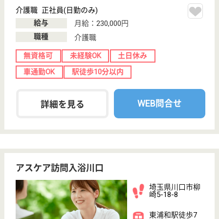
慈広会 メイプル
神奈川県綾瀬市
吉岡2361-7
社家駅車12分,
厚木駅車13分
介護老人保健施
設, デイケア, 居
宅介護支援事業
所,...
神奈川県の慈広会 メイプルは、介護老人保健施設・
デイケア・居宅介護支援事業所を運営しています。
ぜひ各求人をご覧ください。
介護支援専門員 正社員
給与
月給：211,600円〜223,100円
職種
ケアマネジャー
休み多め
未経験OK
賞与4か月以上
土日休み
車通勤OK
育休・産休
WEB問合せ
詳細を見る