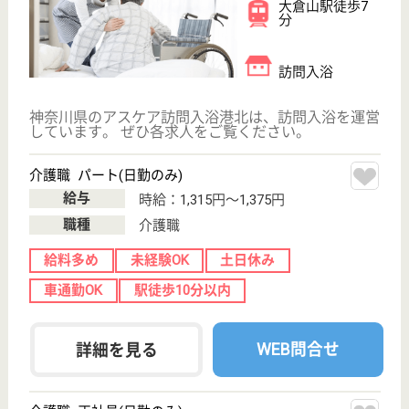
介護職 正社員(日勤のみ)
給与
月給：230,000円
職種
介護職
無資格可
未経験OK
土日休み
車通勤OK
駅徒歩10分以内
WEB問合せ
詳細を見る
その他の求人を見る
アスケア訪問入浴荏田
神奈川県横浜市
青葉区市ヶ尾町
1466-4
市が尾駅徒歩7