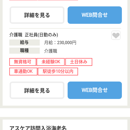
給与
時給：1,315円〜1,375円
職種
介護職
給料多め
未経験OK
土日休み
車通勤OK
駅徒歩10分以内
WEB問合せ
詳細を見る
介護職 正社員(日勤のみ)
給与
月給：230,000円
職種
介護職
無資格可
未経験OK
土日休み
車通勤OK
駅徒歩10分以内
WEB問合せ
詳細を見る
アスケア訪問入浴川口
埼玉県川口市柳
崎5-18-8
東浦和駅徒歩7