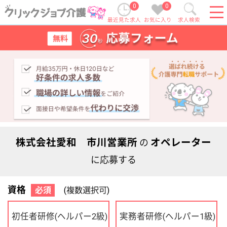
0
0
最近見た求人
お気に入り
求人検索
株式会社愛和 市川営業所
オペレーター
の
に応募する
資格
必須
(複数選択可)
初任者研修
実務者研修
(ヘルパー2級)
(ヘルパー1級)
介護福祉士
社会福祉士
ケアマネジャー
PT
OT
その他・なし