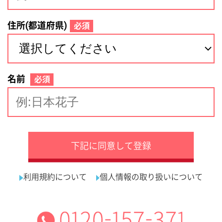
サイトマップ
利用規約
プライバシーポリシー
運営会社
看護師の求人・転職なら
採用ご担当者様へ
『クリックジョブ看護』
介護職求人支援サービス『クリックジョブ介護』運営会社:
ライフワンズ株式会社 ( 厚生労働大臣許可 )13- ユ -303765
Copyright©LifeOnes Ltd. All Rights Reserved