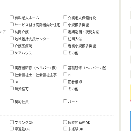
有料老人ホーム
介護老人保健施設
サービス付き高齢者向け住宅
小規模多機能
ケア
訪問介護
定期巡回・夜間対応
地域包括支援センター
訪問入浴
介護医療院
看護小規模多機能
ケアハウス
その他
実務者研修（ヘルパー1級）
基礎研修（ヘルパー2級）
社会福祉士・社会福祉主事
PT
ST
正看護師
無資格可
その他
契約社員
パート
ブランクOK
短時間勤務OK
車通勤OK
未経験OK