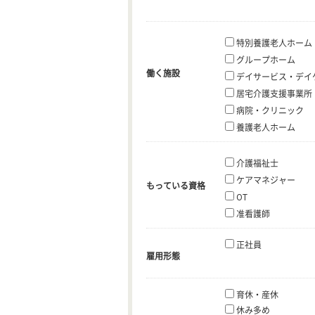
特別養護老人ホーム
グループホーム
働く施設
デイサービス・デイ
居宅介護支援事業所
病院・クリニック
養護老人ホーム
介護福祉士
ケアマネジャー
もっている資格
OT
准看護師
正社員
雇用形態
育休・産休
休み多め