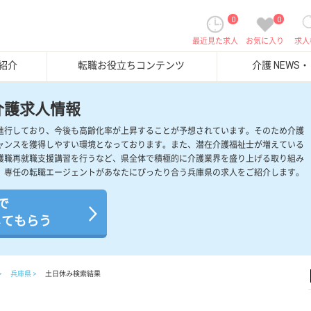
0
0
最近見た求人
お気に入り
求人
紹介
転職お役立ちコンテンツ
介護 NEWS
介護求人情報
進行しており、今後も高齢化率が上昇することが予想されています。そのため介護
ャンスを獲得しやすい環境となっております。また、潜在介護福祉士が増えている
護職再就職支援講習を行うなど、県全体で積極的に介護業界を盛り上げる取り組み
、専任の転職エージェントがあなたにぴったり合う兵庫県の求人をご紹介します。
で
してもらう
兵庫県
土日休み検索結果