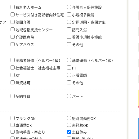
有料老人ホーム
介護老人保健施設
サービス付き高齢者向け住宅
小規模多機能
ケア
訪問介護
定期巡回・夜間対応
地域包括支援センター
訪問入浴
介護医療院
看護小規模多機能
ケアハウス
その他
実務者研修（ヘルパー1級）
基礎研修（ヘルパー2級）
社会福祉士・社会福祉主事
PT
ST
正看護師
無資格可
その他
契約社員
パート
ブランクOK
短時間勤務OK
車通勤OK
未経験OK
住宅手当・寮あり
土日休み