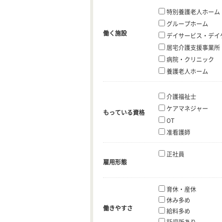
特別養護老人ホーム
グループホーム
働く施設
デイサービス・デイ
居宅介護支援事業所
病院・クリニック
養護老人ホーム
介護福祉士
ケアマネジャー
もっている資格
OT
准看護師
正社員
雇用形態
育休・産休
休み多め
働きやすさ
給料多め