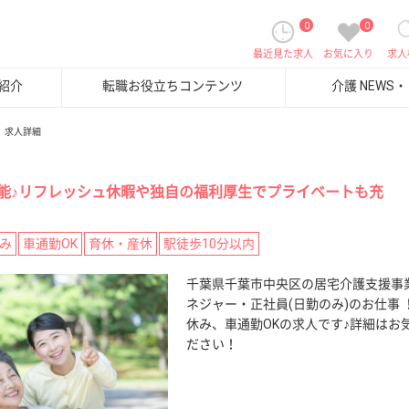
0
0
最近見た求人
お気に入り
求人
紹介
転職お役立ちコンテンツ
介護 NEWS
求人詳細
能♪リフレッシュ休暇や独自の福利厚生でプライベートも充
み
車通勤OK
育休・産休
駅徒歩10分以内
千葉県千葉市中央区の居宅介護支援事
ネジャー・正社員(日勤のみ)のお仕事
休み、車通勤OKの求人です♪詳細はお
ださい！