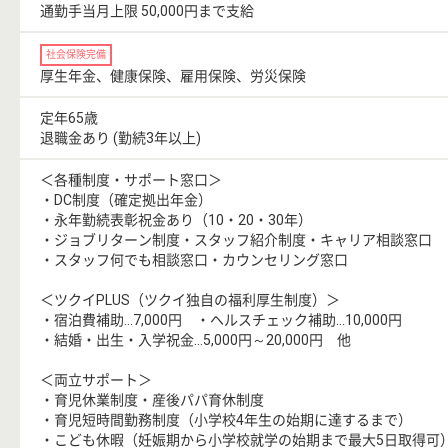
通勤手当月上限 50,000円まで支給
社会保険完備
厚生年金、健康保険、雇用保険、労災保険
定年65歳
退職金あり (勤続3年以上)
＜各種制度・サポート窓口＞
・DC制度（確定拠出年金）
・永年勤続表彰祝金あり（10・20・30年）
・ジョブリターン制度・スタッフ紹介制度・キャリア相談窓口
・スタッフ何でも相談窓口・カウンセリング窓口
＜ツクイPLUS（ツクイ独自の福利厚生制度）＞
・宿泊費補助…7,000円 ・ヘルスチェック補助…10,000円
・結婚・出生・入学祝金…5,000円～20,000円 他
＜両立サポート＞
・育児休業制度・産後パパ育休制度
・育児短時間勤務制度（小学校4年生の始期に達するまで）
・こども休暇（妊娠期から小学校就学の始期まで最大5日取得可