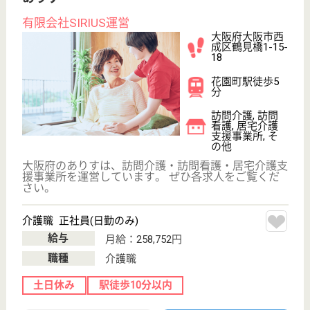
WEB問合せ
詳細を見る
アプリシェイト天王寺
平成20年5月開設
大阪府大阪市西
成区太子1-3-9
動物園前駅徒歩
1分
住宅型有料老人
ホーム
大阪府のアプリシェイト天王寺は、住宅型有料老人ホ
ームを運営しています。 ぜひ各求人をご覧くださ
い。
ケアマネジャー 正社員(日勤のみ)
給与
月給：245,000円
職種
ケアマネジャー
休み多め
未経験OK
土日休み
育休・産休
駅徒歩10分以内
WEB問合せ
詳細を見る