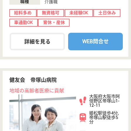
ニック
大阪府の徳寿会 金山記念クリニックは、訪問介護・
クリニックを運営しています。 ぜひ各求人をご覧く
ださい。
サービス提供責任者 正社員(日勤のみ)
給与
月給：258,752円〜293,752円
職種
サービス提供責任者
未経験OK
土日休み
育休・産休
駅徒歩10分以内
WEB問合せ
詳細を見る
ダイワ会 南部花園館
24時間保育所完備の老人施設
大阪府大阪市西
成区梅南1-4-26
花園町駅徒歩3
分
介護老人保健施
設, デイケア, 居
宅介護支援事業