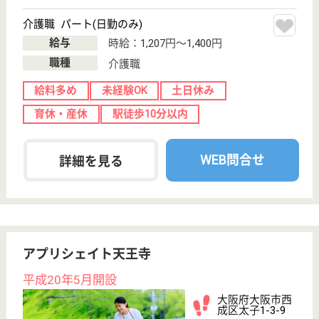
寺西報恩会 長吉総合病院
地域密着型のケアミックス病院
大阪府大阪市平
野区長吉長原1-
2-34
出戸駅徒歩3分
病院, 介護老人
保健施設, 訪問
看護
介護療養型老人保健施設「ナーシングホーム長吉」を
病院西3階に併設しております
施設ケアマネジャー 正社員(日勤のみ)
給与
年収：4,500,000円〜5,000,000円
職種
ケアマネジャー
給料多め
土日休み
車通勤OK
育休・産休
駅徒歩10分以内
WEB問合せ
詳細を見る