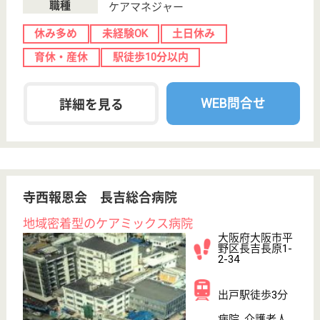
花園町駅徒歩4
分
デイサービス,
居宅介護支援事
業所, 訪問介護,
訪...
大阪府のシクロケアプランセンターは、デイサービ
ス・居宅介護支援事業所・訪問介護を運営していま
す。 ぜひ各求人をご覧ください。
サービス提供責任者 正社員(日勤のみ)
給与
月給：225,000円〜350,000円
職種
サービス提供責任者
休み多め
未経験OK
土日休み
育休・産休
駅徒歩10分以内
WEB問合せ
詳細を見る
ケアマネジャー 契約社員(日勤のみ)
給与
月給：280,000円〜480,000円
職種
ケアマネジャー
給料多め
未経験OK
土日休み
正社員登用制度
託児所あり
駅徒歩10分以内