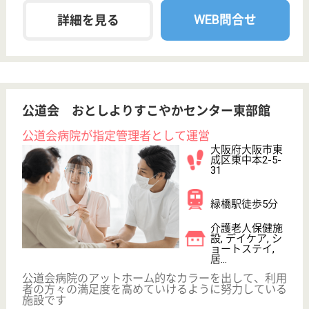
アプリシェイトイノセンス
大阪府大阪市西
成区萩之茶屋1-
12-23
新今宮駅前駅徒
歩3分
住宅型有料老人
ホーム
大阪府のアプリシェイトイノセンスは、住宅型有料老
人ホームを運営しています。 ぜひ各求人をご覧くだ
さい。
ケアマネジャー 正社員(日勤のみ)
給与
月給：245,000円
職種
ケアマネジャー
休み多め
未経験OK
土日休み
育休・産休
駅徒歩10分以内
WEB問合せ
詳細を見る