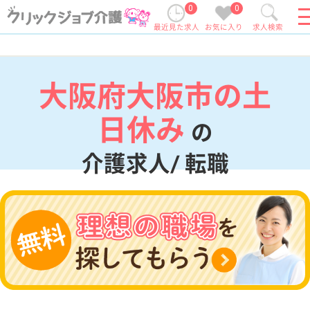
0
0
最近見た求人
お気に入り
求人検索
大阪府大阪市の土
日休み
の
介護求人/ 転職
現在の検索条件
大阪府/大阪市
変更
エリア・駅
土日休み
変更
こだわり条件