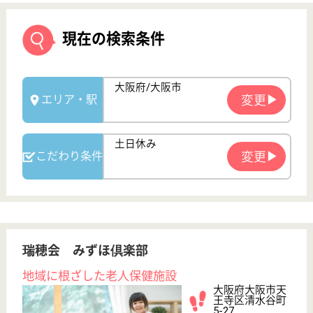
瑞穂会 みずほ倶楽部
地域に根ざした老人保健施設
大阪府大阪市天
王寺区清水谷町
5-27
谷町六丁目駅徒
歩5分
介護老人保健施
設, デイケア, 居
宅介護支援事業
所,...
医療法人瑞穂会運営の老人保健施設、入所定員100
名、通所定員20名の施設です
ケアマネジャー 正社員(日勤のみ)
給与
月給：287,000円〜
職種
ケアマネジャー
給料多め
土日休み
育休・産休
駅徒歩10分以内
WEB問合せ
詳細を見る