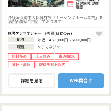
WEB問合せ
詳細を見る
ベルパージュ大阪帝塚山
平成23年11月OPEN
大阪府大阪市住
吉区万代3-6-23
帝塚山駅徒歩10
分
介護付有料老人
ホーム
関西電力のグループ会社としての高い信頼・安定性に
加えて、若く明るい職員を中心とした行動力のある会
社
生活相談員 正社員(日勤のみ)
給与
月給：217,000円〜241,200円
職種
生活相談員
土日休み
育休・産休
駅徒歩10分以内
WEB問合せ
詳細を見る