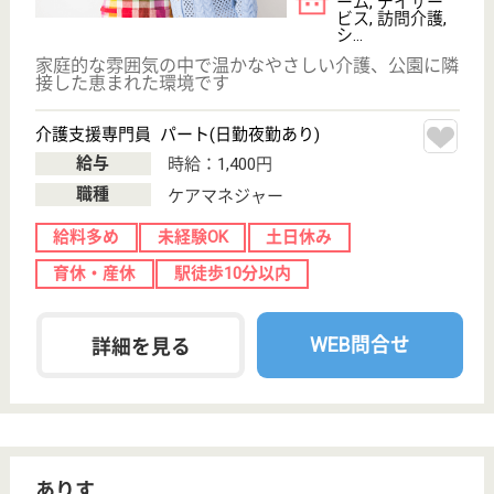
WEB問合せ
詳細を見る
公道会 おとしよりすこやかセンター東部館
公道会病院が指定管理者として運営
大阪府大阪市東
成区東中本2-5-
31
緑橋駅徒歩5分
介護老人保健施
設, デイケア, シ
ョートステイ,
居...
公道会病院のアットホーム的なカラーを出して、利用
者の方々の満足度を高めていけるように努力している
施設です
介護職 パート(日勤のみ)
給与
時給：1,207円〜1,400円
職種
介護職
給料多め
未経験OK
土日休み
育休・産休
駅徒歩10分以内