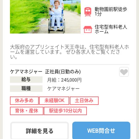
アスケア訪問入浴大阪城東
大阪府大阪市城
東区成育2-5-21
野江〔京阪線〕
駅徒歩4分
訪問入浴
大阪府のアスケア訪問入浴大阪城東は、訪問入浴を運
営しています。 ぜひ各求人をご覧ください。
介護職 正社員(日勤のみ)
給与
月給：226,000円〜246,000円
職種
介護職
無資格可
未経験OK
土日休み
育休・産休
駅徒歩10分以内
WEB問合せ
詳細を見る
協和会 加納総合病院
オールラウンドな総合病院