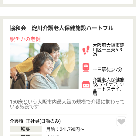
歩13分
訪問介護, 居宅
介護支援事業所,
クリニック, デ
イケア
大阪府の医療福祉生活協同組合おおさか 蒲生厚生診
療所は、訪問介護・居宅介護支援事業所・クリニック
を運営しています。 ぜひ各求人をご覧ください。
介護支援専門員 正社員(日勤のみ)
給与
月給：232,500円〜362,400円
職種
ケアマネジャー
未経験OK
土日休み
住宅手当あり
育休・産休
WEB問合せ
詳細を見る
徳寿会 金山記念クリニック
大阪府大阪市港
区港晴1-2-12
朝潮橋駅徒歩10
分
訪問介護, クリ