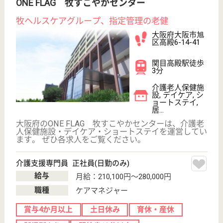
もっとみる（21-40 件 /58 件）
現在の検索条件
大阪府/大阪市
変更
エリア・駅
土日休み
変更
こだわり条件
;
事業所情報の一部は、厚生労働省の介護事業所・生活関連情報
検索「介護サービス情報公表システム 」から転載しておりま
す。