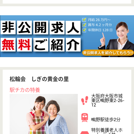
育休・産休
駅徒歩10分以内
WEB問合せ
詳細を見る
ありす
有限会社SIRIUS運営
大阪府大阪市西
成区鶴見橋1-15-
18
花園町駅徒歩5
分
訪問介護, 訪問
看護, 居宅介護
支援事業所, そ
の他
大阪府のありすは、訪問介護・訪問看護・居宅介護支
援事業所を運営しています。 ぜひ各求人をご覧くだ
さい。
介護職 正社員(日勤のみ)
給与
月給：258,752円
職種
介護職
土日休み
駅徒歩10分以内