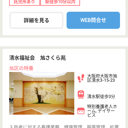
介護の転職支援サービスお申込み
30
簡単
登録
秒
保有資格を選択してくださ
誕生年を入
い
誕生年
必須
保有資格
必須
初任者研修
実務者研修
(ヘルパー2級)
(ヘルパー1級)
介護福祉士
社会福祉士
戻る
ケアマネジャー
PT
次のステッ
OT
その他・なし
次のステップへ