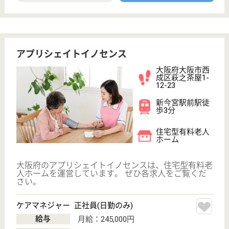
大阪府大阪市北
区天神橋7-5-15
天神橋筋六丁目
駅徒歩1分, 天満
駅徒歩10分
デイケア, 病院
24時間365日体制で対応する街の救急病院として、最
先端の医療技術と設備を備え、地域に貢献しておりま
す。
介護職 パート(日勤のみ)
給与
時給：1,200円〜
職種
介護職
給料多め
未経験OK
土日休み
育休・産休
駅徒歩10分以内
WEB問合せ
詳細を見る
シクロケアプランセンター
大阪府大阪市西
成区鶴見橋1-6-
32