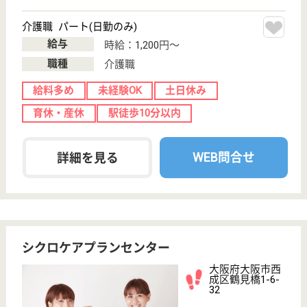
ONE FLAG 牧すこやかセンター
牧ヘルスケアグループ、指定管理の老健
大阪府大阪市旭
区高殿6-14-41
関目高殿駅徒歩
3分
介護老人保健施
設, デイケア, シ
ョートステイ,
居...
大阪府のONE FLAG 牧すこやかセンターは、介護老
人保健施設・デイケア・ショートステイを運営してい
ます。 ぜひ各求人をご覧ください。
介護支援専門員 正社員(日勤のみ)
給与
月給：210,100円〜280,000円
職種
ケアマネジャー
賞与4か月以上
土日休み
育休・産休
託児所あり
駅徒歩10分以内
WEB問合せ
詳細を見る
清水福祉会 旭さくら苑