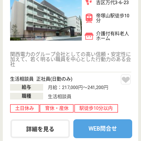
成区津守3-5-18
津守駅徒歩10分
病院
大阪府の津守病院は、病院を運営しています。 ぜひ
各求人をご覧ください。
看護職 正社員
給与
年収：4,700,000円〜5,300,000円
職種
その他
給料多め
休み多め
土日休み
住宅手当あり
駅徒歩10分以内
WEB問合せ
詳細を見る
医療福祉生活協同組合おおさか 蒲生厚生診療
所
大阪府大阪市城
東区蒲生3-15-
12
蒲生四丁目駅徒