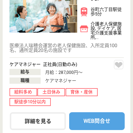
松輪会 しぎの黄金の里
駅チカの特養
大阪府大阪市城
東区鴫野東2-26-
12
鴫野駅徒歩2分
特別養護老人ホ
ーム, デイサー
ビス, 訪問介護,
シ...
家庭的な雰囲気の中で温かなやさしい介護、公園に隣
接した恵まれた環境です
介護支援専門員 パート(日勤夜勤あり)
給与
時給：1,400円
職種
ケアマネジャー
給料多め
未経験OK
土日休み