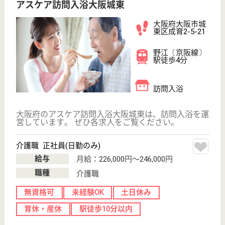
協和会 淀川介護老人保健施設ハートフル
駅チカの老健
大阪府大阪市淀
川区十三東5-3-
29
十三駅徒歩7分
介護老人保健施
設, デイケア, シ
ョートステイ,
居...
150床という大阪市内最大級の規模で介護に携わって
いる施設です
介護職 正社員(日勤のみ)
給与
月給：241,790円〜
職種
介護職
給料多め
無資格可
未経験OK
土日休み
車通勤OK
育休・産休
WEB問合せ
詳細を見る