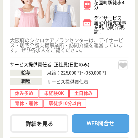
旭区の特養
大阪府大阪市旭
区清水3-15-23
清水駅徒歩3分
特別養護老人ホ
ーム, デイサー
ビス
入所者に対する看護業務、健康管理、服薬管理、処置
等を行います
介護職 パート(日勤のみ)
給与
時給：1,395円〜1,470円
職種
介護職
給料多め
未経験OK
土日休み
短時間勤務OK
育休・産休
駅徒歩10分以内
WEB問合せ
詳細を見る
松稲会 アップリケア・ホーム
平成8年12月OPEN
大阪府大阪市住