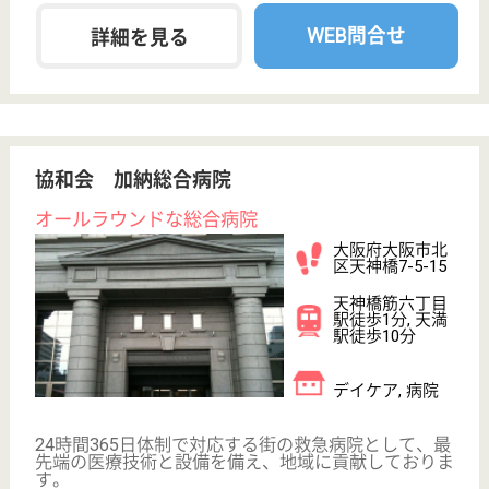
健友会 帝塚山病院
地域の高齢者医療に貢献
大阪府大阪市阿
倍野区帝塚山1-
12-11
姫松駅徒歩4分,
帝塚山駅徒歩5
分
病院
療養型病院として、ご自宅や、急性期一般病院・各種
入所施設から、幅広く入院を受け入れています
MSW（管理職候補） 正社員(日勤のみ)
給与
月給：285,000円〜310,000円
職種
その他
給料多め
無資格可
賞与4か月以上
土日休み
住宅手当あり
育休・産休
WEB問合せ
詳細を見る