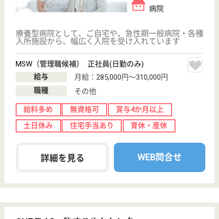
所
平成19年6月1日から大阪市の指定管理者として、医
療法人ダイワ会が運営。24時間保育所も完備なので
ママさんナースにもオススメです
作業療法士 正社員(日勤のみ)
給与
月給：218,100円〜235,500円
職種
リハビリ職（作業療法士）
休み多め
未経験OK
土日休み
育休・産休
託児所あり
駅徒歩10分以内
WEB問合せ
詳細を見る
理学療法士 正社員(日勤のみ)
給与
月給：218,100円〜235,500円
職種
リハビリ職（理学療法士）
休み多め
未経験OK
土日休み
育休・産休
託児所あり
駅徒歩10分以内
WEB問合せ
詳細を見る