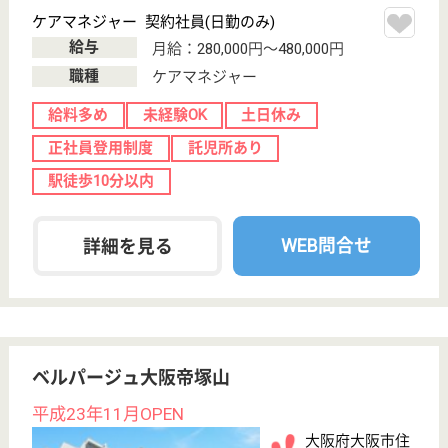
吉区浅香1-8-38
杉本町駅徒歩10
分
特別養護老人ホ
ーム, デイサー
ビス, ショート
ステイ...
「安全・安心」さらに「安定」して働き続けることが
できる職場であること。そのような状態を共に喜び合
い、日々感謝できる施設であり続けたいと願っており
ます
サービス提供責任者 正社員(日勤のみ)
給与
月給：233,264円〜244,814円
職種
サービス提供責任者
未経験OK
土日休み
育休・産休
駅徒歩10分以内
WEB問合せ
詳細を見る
津守病院
地域医療を担う療養型の病院
大阪府大阪市西