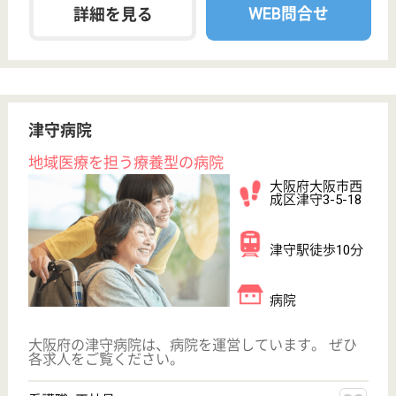
採用ご担当者様へ
お知らせ
看護師の求人・転職なら
『クリックジョブ看護』
介護職求人支援サービス『クリックジョブ介護』運営会社:
ライフワンズ株式会社 ( 厚生労働大臣許可 )13- ユ -303765
Copyright©LifeOnes Ltd. All Rights Reserved
?>