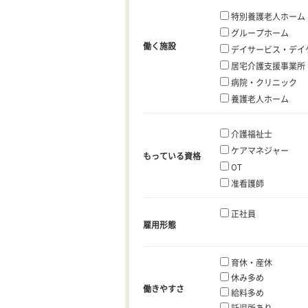
特別養護老人ホーム
グループホーム
働く施設
デイサービス・デイ
居宅介護支援事業所
病院・クリニック
養護老人ホーム
介護福祉士
ケアマネジャー
もっている資格
OT
准看護師
正社員
雇用形態
育休・産休
休み多め
働きやすさ
給料多め