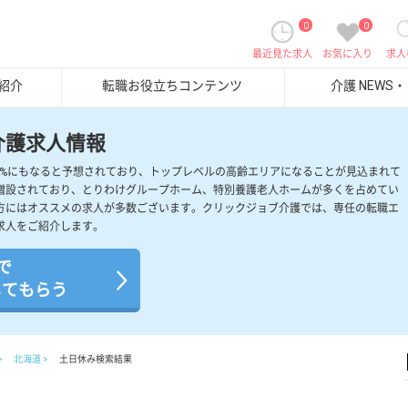
0
0
最近見た求人
お気に入り
求人
紹介
転職お役立ちコンテンツ
介護 NEWS
介護求人情報
約40%にもなると予想されており、トップレベルの高齢エリアになることが見込まれて
増設されており、とりわけグループホーム、特別養護老人ホームが多くを占めてい
方にはオススメの求人が多数ございます。クリックジョブ介護では、専任の転職エ
求人をご紹介します。
で
してもらう
北海道
土日休み検索結果