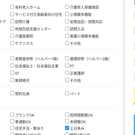
有料老人ホーム
介護老人保健施設
サービス付き高齢者向け住宅
小規模多機能
ケア
訪問介護
定期巡回・夜間対応
地域包括支援センター
訪問入浴
介護医療院
看護小規模多機能
ケアハウス
その他
実務者研修（ヘルパー1級）
基礎研修（ヘルパー2級）
社会福祉士・社会福祉主事
PT
ST
正看護師
無資格可
その他
契約社員
パート
ブランクOK
短時間勤務OK
車通勤OK
未経験OK
住宅手当・寮あり
土日休み