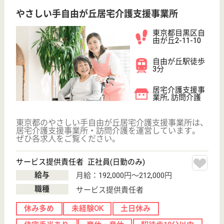
グループホーム
入居者一人ひとりの意思及び人格を尊重し、社会、地
域との交流を持ち、常に入居者の立場に立ったサービ
スの提供に努めます。
介護スタッフ 正社員
給与
月給：204,000円〜
職種
介護職
休み多め
育休・産休
駅徒歩10分以内
WEB問合せ
詳細を見る
爽玄会 碑文谷病院
地域に密着した病院
東京都目黒区南
2-9-7
大岡山駅徒歩11
分, 都立大学駅
徒歩15分
病院