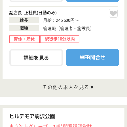
グラニー学芸大・目黒
ベネッセ運営の住宅型有料老人ホーム
東京都目黒区中
央町2-20-11
学芸大学駅徒歩
8分
介護付有料老人
ホーム
200以上の高齢者向けホームを全国展開、社員が「安
心して、長く、働きやすい」職場づくりを目指して、
さまざまな福利厚生・各種制度を用意しています
サービススタッフ／経験者採用3 正社員
給与
月給：332,500円
職種
介護職
育休・産休
寮あり
駅徒歩10分以内
WEB問合せ
詳細を見る
サービススタッフ／経験者採用1 正社員
給与
月給：317,500円