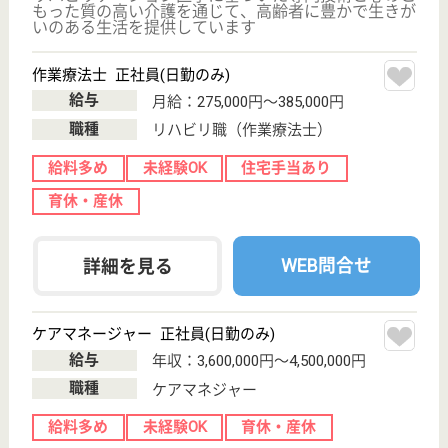
デイサービスセンター目黒中町
東京都目黒区中
町1-37-14
学芸大学駅車9
分
デイサービス
東京都のデイサービスセンター目黒中町は、デイサー
ビスを運営しています。 ぜひ各求人をご覧くださ
い。
所長候補 正社員(日勤のみ)
給与
年収：3,604,680円
職種
管理職（管理者・施設長）
給料多め
住宅手当あり
育休・産休
WEB問合せ
詳細を見る