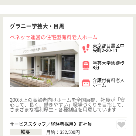
プライバシーポリシー
運営会社
採用ご担当者様へ
お知らせ
看護師の求人・転職なら
『クリックジョブ看護』
介護職求人支援サービス『クリックジョブ介護』運営会社:
ライフワンズ株式会社 ( 厚生労働大臣許可 )13- ユ -303765
Copyright©LifeOnes Ltd. All Rights Reserved
?>