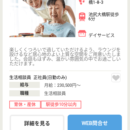
ホーム
入居契約書及び管理規程に従ってホームの管理運営を
行い、良好な環境の保持に努めるとともに、入居者に
対する各種サービスを提供するものとします。
ケアマネジャー 正社員(日勤のみ)
給与
年収：3,720,000円
職種
ケアマネジャー
給料多め
育休・産休
駅徒歩10分以内
WEB問合せ
詳細を見る
介護職 正社員
給与
月給：280,000円〜295,000円
職種
介護職
給料多め
未経験OK
車通勤OK
駅徒歩10分以内
WEB問合せ
詳細を見る
その他の求人を見る