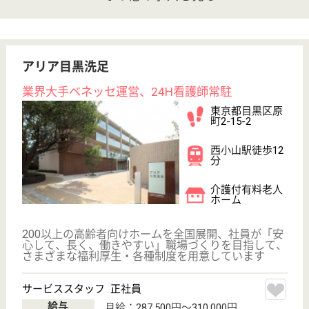
その他の求人を見る
グランダ学芸大学
2013年6月OPEN
東京都目黒区鷹
番-1-13-3
学芸大学駅徒歩
6分
介護付有料老人
ホーム
東京都のグランダ学芸大学は、介護付有料老人ホーム
を運営しています。 ぜひ各求人をご覧ください。
サービススタッフ／経験者採用1 正社員
給与
月給：317,500円
職種
介護職
給料多め
育休・産休
寮あり
駅徒歩10分以内
WEB問合せ
詳細を見る