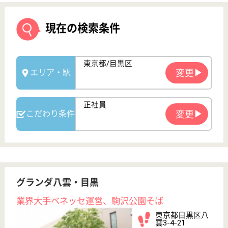
グランダ八雲・目黒
業界大手ベネッセ運営、駒沢公園そば
東京都目黒区八
雲3-4-21
都立大学駅徒歩
14分
介護付有料老人
ホーム
2002年6月OPEN、駒沢公園・呑川緑道といった自然
環境に囲まれた、閑静な住宅街に位置しています
サービススタッフ 正社員
給与
月給：287,500円〜310,000円
職種
介護職
育休・産休
寮あり
WEB問合せ
詳細を見る
サービススタッフ／経験者採用1 正社員