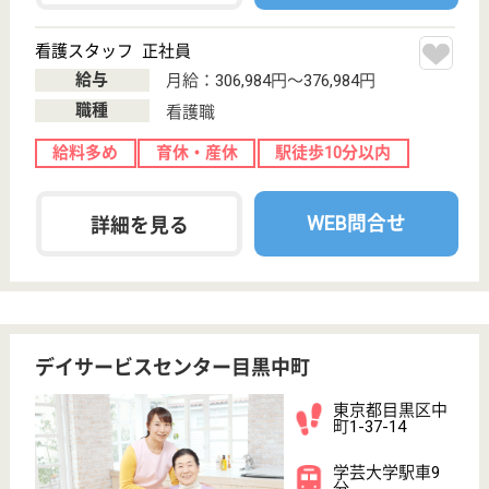
努める。
ケアマネジャー 正社員(日勤のみ)
給与
月給：255,300円〜297,100円
職種
ケアマネジャー
未経験OK
ブランクOK
短時間勤務OK
育休・産休
WEB問合せ
詳細を見る
介護職 正社員(日勤のみ)
給与
月給：219,816円〜257,716円
職種
介護職
無資格可
未経験OK
育休・産休
WEB問合せ
詳細を見る
ツクイ目黒
東京都目黒区鷹
番3-9-11