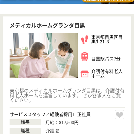
アリア碑文谷
業界大手ベネッセ運営、24H看護師常駐
東京都目黒区碑
文谷3-14-7
都立大学駅徒歩
11分
介護付有料老人
ホーム
200以上の高齢者向けホームを全国展開、社員が「安
心して、長く、働きやすい」職場づくりを目指して、
さまざまな福利厚生・各種制度を用意しています
サービススタッフ／経験者採用3 正社員
給与
月給：332,500円
職種
介護職
育休・産休
寮あり
WEB問合せ
詳細を見る
サービススタッフ 正社員
給与
月給：287,500円〜310,000円