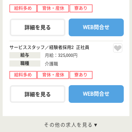
職種
介護職
育休・産休
寮あり
WEB問合せ
詳細を見る
その他の求人を見る
アリア目黒洗足
業界大手ベネッセ運営、24H看護師常駐
東京都目黒区原
町2-15-2
西小山駅徒歩12
分
介護付有料老人
ホーム
200以上の高齢者向けホームを全国展開、社員が「安
心して、長く、働きやすい」職場づくりを目指して、
さまざまな福利厚生・各種制度を用意しています
サービススタッフ 正社員
給与
月給：287,500円〜310,000円