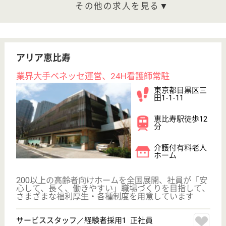
もった質の高い介護を通じて、高齢者に豊かで生きが
いのある生活を提供しています
作業療法士 正社員(日勤のみ)
給与
月給：275,000円〜385,000円
職種
リハビリ職（作業療法士）
給料多め
未経験OK
住宅手当あり
育休・産休
WEB問合せ
詳細を見る
ケアマネージャー 正社員(日勤のみ)
給与
年収：3,600,000円〜4,500,000円
職種
ケアマネジャー
給料多め
未経験OK
育休・産休
WEB問合せ
詳細を見る
その他の求人を見る