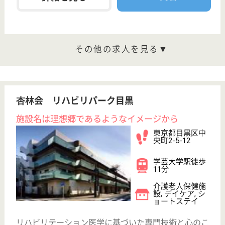
東京都目黒区東
が丘1-35-23
駒沢大学駅徒歩
9分
介護付有料老人
ホーム
規模ではなく介護品質でナンバー1を目指していま
す、2006年1月OPEN
ケアスタッフ 正社員
給与
月給：215,000円〜240,000円
職種
介護職
育休・産休
駅徒歩10分以内
WEB問合せ
詳細を見る
看護スタッフ 正社員
給与
月給：306,984円〜376,984円
職種
看護職
給料多め
育休・産休
駅徒歩10分以内
WEB問合せ
詳細を見る