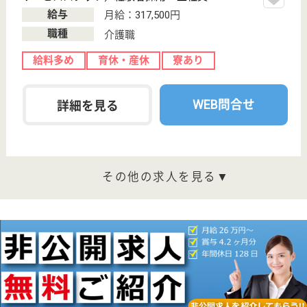
介護付有料老人
ホーム
東京都のメディカルホームグランダ目黒は、介護付有
料老人ホームを運営しています。 ぜひ各求人をご覧
ください。
サービススタッフ／経験者採用1 正社員
給与
月給：317,500円
職種
介護職
給料多め
育休・産休
寮あり
WEB問合せ
詳細を見る
サービススタッフ／経験者採用2 正社員
給与
月給：325,000円
職種
介護職
給料多め
育休・産休
寮あり
WEB問合せ
詳細を見る
その他の求人を見る