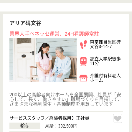
職種
介護職
育休・産休
寮あり
WEB問合せ
詳細を見る
サービススタッフ／経験者採用2 正社員
給与
月給：325,000円
職種
介護職
給料多め
未経験OK
育休・産休
寮あり
WEB問合せ
詳細を見る
その他の求人を見る
アリア恵比寿
業界大手ベネッセ運営、24H看護師常駐
東京都目黒区三
田1-1-11