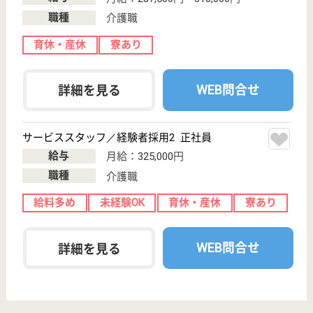
サービススタッフ／経験者採用2 正社員
給与
月給：325,000円
職種
介護職
給料多め
育休・産休
寮あり
駅徒歩10分以内
WEB問合せ
詳細を見る
その他の求人を見る
杏林会 リハビリパーク目黒
施設名は理想郷であるようなイメージから
東京都目黒区中
央町2-5-12
学芸大学駅徒歩
11分
介護老人保健施
設, デイケア, シ
ョートステイ
リハビリテーション医学に基づいた専門技術と心のこ