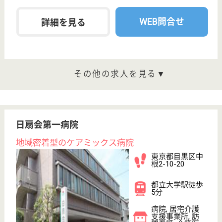
やさしい手自由が丘居宅介護支援事業所
東京都目黒区自
由が丘2-11-10
自由が丘駅徒歩
3分
居宅介護支援事
業所, 訪問介護
東京都のやさしい手自由が丘居宅介護支援事業所は、
居宅介護支援事業所・訪問介護を運営しています。
ぜひ各求人をご覧ください。
サービス提供責任者 正社員(日勤のみ)
給与
月給：192,000円〜212,000円
職種
サービス提供責任者
休み多め
未経験OK
土日休み
住宅手当あり
育休・産休
駅徒歩10分以内
WEB問合せ
詳細を見る
デイサービスセンターなごやか学芸大