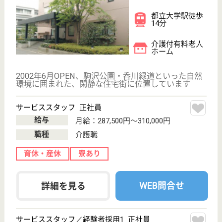
給与
月給：317,500円
職種
介護職
給料多め
育休・産休
寮あり
WEB問合せ
詳細を見る
その他の求人を見る
メディカルホームグランダ目黒
東京都目黒区目
黒3-21-3
目黒駅バス7分