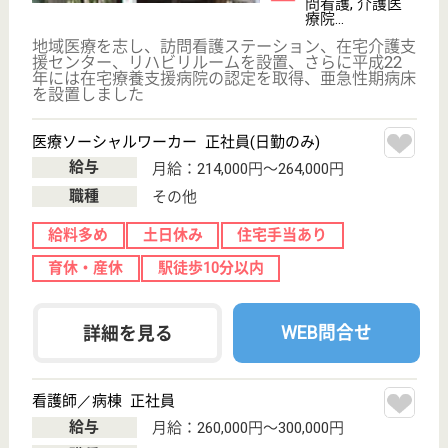
東京都目黒区中
央町2-38-16
学芸大学駅車13
分
デイサービス
東京都のデイサービスセンターなごやか学芸大は、デ
イサービスを運営しています。 ぜひ各求人をご覧く
ださい。
管理職 正社員(日勤のみ)
給与
月給：300,000円〜348,000円
職種
管理職（管理者・施設長）
給料多め
育休・産休
WEB問合せ
詳細を見る
やさしい手学芸大学居宅介護支援事業所
東京都目黒区碑
文谷5-20-1
学芸大学駅徒歩