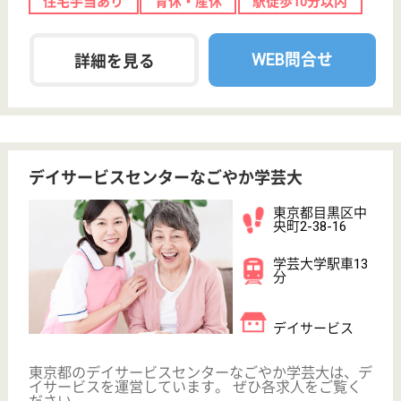
脳血管障害治療センターとして急性期脳卒中、頭部外
傷を中心に診療を行っています。最新の治療を積極的
に取り入れた治療を行っており、救急受け入れも行っ
ております
臨床検査技師 正社員(日勤のみ)
給与
月給：260,000円〜300,000円
職種
その他
給料多め
休み多め
賞与4か月以上
育休・産休
WEB問合せ
詳細を見る
放射線技師 正社員
給与
月給：235,000円〜280,000円
職種
その他
休み多め
賞与4か月以上
育休・産休
WEB問合せ
詳細を見る
その他の求人を見る