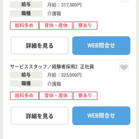
日扇会第一病院
地域密着型のケアミックス病院
東京都目黒区中
根2-10-20
都立大学駅徒歩
5分
病院, 居宅介護
支援事業所, 訪
問看護, 介護医
療院...
地域医療を志し、訪問看護ステーション、在宅介護支
援センター、リハビリルームを設置、さらに平成22
年には在宅療養支援病院の認定を取得、亜急性期病床
を設置しました
医療ソーシャルワーカー 正社員(日勤のみ)
給与
月給：214,000円〜264,000円
職種
その他
給料多め
土日休み
住宅手当あり
育休・産休
駅徒歩10分以内
WEB問合せ
詳細を見る
看護師／病棟 正社員
給与
月給：260,000円〜300,000円