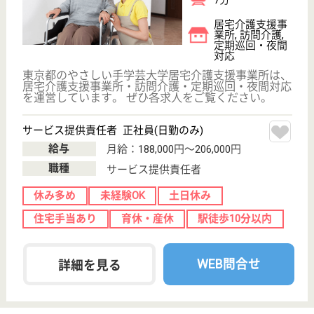
介護の転職支援サービスお申込み
30
簡単
登録
秒
保有資格を選択してくださ
誕生年を入
い
誕生年
必須
保有資格
必須
初任者研修
実務者研修
(ヘルパー2級)
(ヘルパー1級)
介護福祉士
社会福祉士
戻る
ケアマネジャー
PT
次のステッ
OT
その他・なし