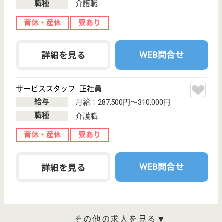
恵比寿駅徒歩12
分
介護付有料老人
ホーム
200以上の高齢者向けホームを全国展開、社員が「安
心して、長く、働きやすい」職場づくりを目指して、
さまざまな福利厚生・各種制度を用意しています
サービススタッフ／経験者採用1 正社員
給与
月給：317,500円
職種
介護職
給料多め
育休・産休
寮あり
WEB問合せ
詳細を見る
サービススタッフ／経験者採用2 正社員
給与
月給：325,000円
職種
介護職
給料多め
育休・産休
寮あり
WEB問合せ
詳細を見る