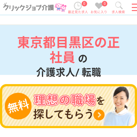
0
0
最近見た求人
お気に入り
求人検索
東京都目黒区の正
社員
の
介護求人/ 転職
現在の検索条件
東京都/目黒区
変更
エリア・駅
正社員
変更
こだわり条件