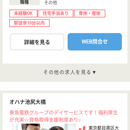
7分
居宅介護支援事
業所, 訪問介護,
定期巡回・夜間
対応
東京都のやさしい手学芸大学居宅介護支援事業所は、
居宅介護支援事業所・訪問介護・定期巡回・夜間対応
を運営しています。 ぜひ各求人をご覧ください。
サービス提供責任者 正社員(日勤のみ)
給与
月給：188,000円〜206,000円
職種
サービス提供責任者
休み多め
未経験OK
土日休み
住宅手当あり
育休・産休
駅徒歩10分以内
WEB問合せ
詳細を見る
櫻乃苑 都立大学
東京都目黒区緑
が丘1-4-5
緑が丘駅徒歩8
分, 大岡山駅徒
歩11分, 自由が...
介護付有料老人