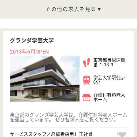
職種
その他
未経験OK
住宅手当あり
育休・産休
駅徒歩10分以内
WEB問合せ
詳細を見る
その他の求人を見る
オハナ池尻大橋
東急電鉄グループのデイサービスです！福利厚生
が充実☆資格取得支援制度あり♪
東京都目黒区大
橋1-8-3
池尻大橋駅徒歩
6分
デイサービス
楽しくくつろいで過していただけるよう、ラウンジを
設けるなど居心地のよい上質な空間をご用意いたしま
した。会話もはずみ、温かい雰囲気の中でお過ごしい
ただけます。