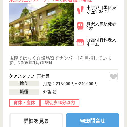
職種
介護職
給料多め
育休・産休
寮あり
駅徒歩10分以内
WEB問合せ
詳細を見る
その他の求人を見る
せらび恵比寿
高台にある閑静な住宅地に立地
東京都目黒区三
田2-10-20
恵比寿駅徒歩11
分
介護付有料老人
ホーム
・基本理念「せらびの実現に努力する。」 せらび：
「これぞわが人生＝すばらしい人生を送ろう」 利用
者様、ご家族、そしてスタッフが自分らしい人生を過
ごすことができるように、心に寄り添い、プロとして
の知識、技術、経験を持って、サービスの質の向上に