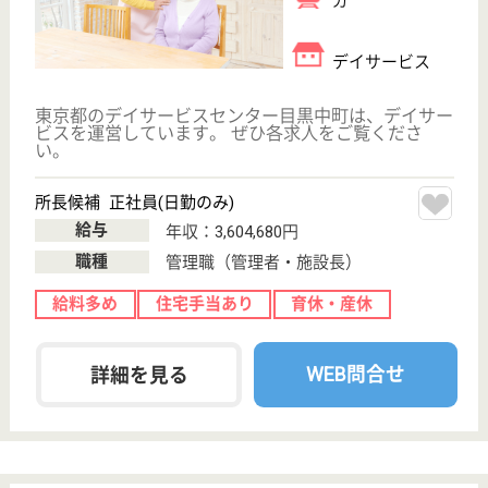
学芸大学駅徒歩
2分
訪問介護, 障害
者施設, 訪問入
浴, デイサービ
ス
東京都のツクイ目黒は、訪問介護・障害者施設・訪問
入浴を運営しています。 ぜひ各求人をご覧くださ
い。
機能訓練指導員 正社員(日勤のみ)
給与
月給：211,900円〜
職種
その他
育休・産休
駅徒歩10分以内
WEB問合せ
詳細を見る
ウェルミー上目黒
☆★2012年7月OPEN★☆のグループホーム！
東京都目黒区上
目黒4-11-2
祐天寺駅徒歩6
分