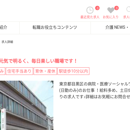
0
0
最近見た求人
お気に入り
求人
紹介
転職お役立ちコンテンツ
介護 NEWS
求人詳細
元気で明るく、毎日楽しい職場です！
み
住宅手当あり
育休・産休
駅徒歩10分以内
東京都目黒区の病院・医療ソーシャル
(日勤のみ)のお仕事 ！給料多め、土
りの求人です♪詳細はお気軽にお問合