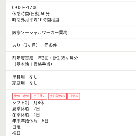
09:00〜17:00
休憩時間(日勤)60分
時間外月平均10時間程度
医療ソーシャルワーカー業務
あり（3ヶ月） 同条件
前年度実績 年2回・計2.35ヶ月分
（基本給＋資格手当）
単身用 なし
家庭用 なし
育休・産休
土日休み
土日祝休み
日休み
シフト制 月8休
夏季休暇 2日
冬季休暇 4日
年末年始休暇 5日
日曜
祝日