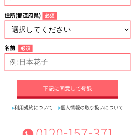
サイトマップ
利用規約
プライバシーポリシー
運営会社
看護師の求人・転職なら
採用ご担当者様へ
『クリックジョブ看護』
介護職求人支援サービス『クリックジョブ介護』運営会社:
ライフワンズ株式会社 ( 厚生労働大臣許可 )13- ユ -303765
Copyright©LifeOnes Ltd. All Rights Reserved