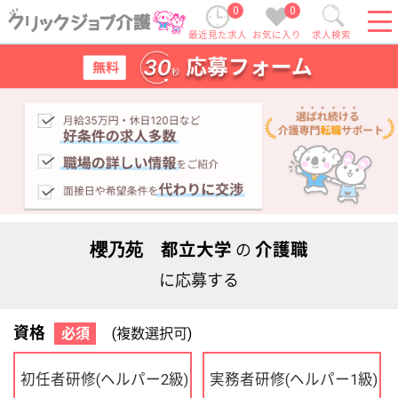
0
0
最近見た求人
お気に入り
求人検索
櫻乃苑 都立大学
介護職
の
に応募する
資格
必須
(複数選択可)
初任者研修
実務者研修
(ヘルパー2級)
(ヘルパー1級)
介護福祉士
社会福祉士
ケアマネジャー
PT
OT
その他・なし