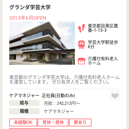
200以上の高齢者向けホームを全国展開、社員が「安
心して、長く、働きやすい」職場づくりを目指して、
さまざまな福利厚生・各種制度を用意しています
ケアマネジャー 正社員(日勤のみ)
給与
月給：242,213円
職種
ケアマネジャー
未経験OK
育休・産休
寮あり
WEB問合せ
詳細を見る
グランダ八雲・目黒
業界大手ベネッセ運営、駒沢公園そば
東京都目黒区八
雲3-4-21
都立大学駅徒歩
14分
介護付有料老人
ホーム
2002年6月OPEN、駒沢公園・呑川緑道といった自然
環境に囲まれた、閑静な住宅街に位置しています