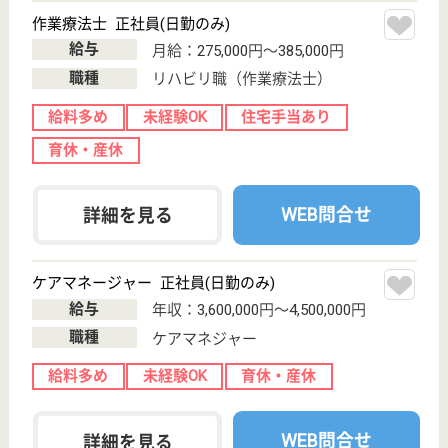
休み多め
無資格可
未経験OK
賞与4か月以上
育休・産休
WEB問合せ
詳細を見る
目黒区社会福祉事業団 ひがしやまホーム
2000年開設の特養
東京都目黒区東
山3-24-6
池尻大橋駅徒歩
7分
特別養護老人ホ
ーム, ショート
ステイ, 居宅介
護支援...
1 人権の尊重 2 生活の場としての心地よさの追求 3 自
分らしく生きることを支援する 4 家族との連携 5 安
全なサービスと環境 6 地域との連携
介護職 正社員
給与
月給：218,000円〜268,600円
職種
介護職
休み多め
無資格可
未経験OK