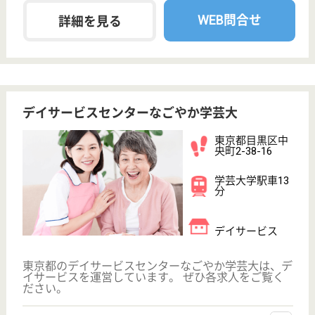
デイサービスセンターなごやか目黒
東京都目黒区原
町1-19-10
西小山駅車7分
デイサービス
東京都のデイサービスセンターなごやか目黒は、デイ
サービスを運営しています。 ぜひ各求人をご覧くだ
さい。
看護職 正社員(日勤のみ)
給与
月給：250,000円〜284,000円
職種
看護職
未経験OK
育休・産休
WEB問合せ
詳細を見る
看護職 パート(日勤のみ)
給与
時給：1,600円〜1,800円
職種
看護職
未経験OK
育休・産休