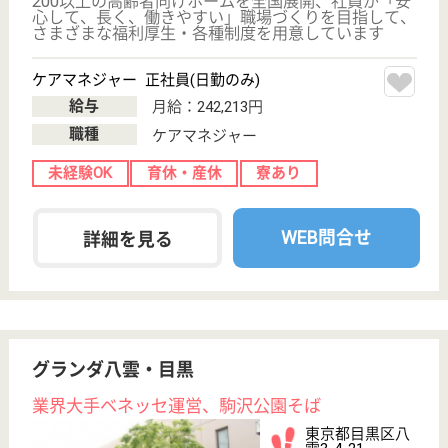
未経験OK
育休・産休
寮あり
WEB問合せ
詳細を見る
アリア目黒洗足
業界大手ベネッセ運営、24H看護師常駐
東京都目黒区原
町2-15-2
西小山駅徒歩12
分
介護付有料老人
ホーム
200以上の高齢者向けホームを全国展開、社員が「安
心して、長く、働きやすい」職場づくりを目指して、
さまざまな福利厚生・各種制度を用意しています
サービススタッフ／経験者採用2 正社員
給与
月給：325,000円
職種
介護職
給料多め
未経験OK
育休・産休
寮あり