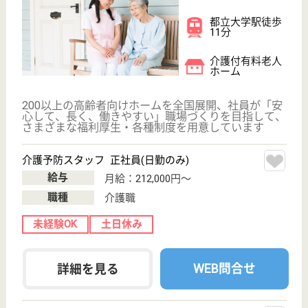
ケアマネジャー 正社員(日勤のみ)
給与
月給：198,000円〜254,000円
職種
ケアマネジャー
未経験OK
育休・産休
寮あり
WEB問合せ
詳細を見る
グランダ学芸大学
2013年6月OPEN
東京都目黒区鷹
番-1-13-3
学芸大学駅徒歩
6分
介護付有料老人
ホーム