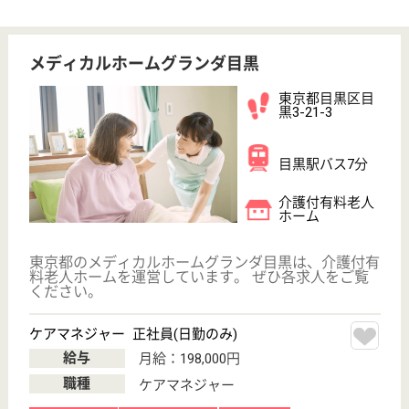
作業療法士 正社員(日勤のみ)
給与
月給：275,000円〜385,000円
職種
リハビリ職（作業療法士）
給料多め
未経験OK
住宅手当あり
育休・産休
WEB問合せ
詳細を見る
ケアマネージャー 正社員(日勤のみ)
給与
年収：3,600,000円〜4,500,000円
職種
ケアマネジャー
給料多め
未経験OK
育休・産休
WEB問合せ
詳細を見る
その他の求人を見る
株式会社ケアメイト 目黒営業所