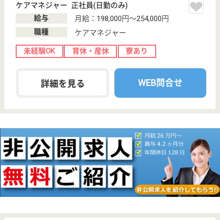
東京都のグランダ学芸大学は、介護付有料老人ホーム
を運営しています。 ぜひ各求人をご覧ください。
ケアマネジャー 正社員(日勤のみ)
給与
月給：242,213円〜
職種
ケアマネジャー
未経験OK
育休・産休
寮あり
駅徒歩10分以内
WEB問合せ
詳細を見る
アリア恵比寿
業界大手ベネッセ運営、24H看護師常駐
東京都目黒区三
田1-1-11
恵比寿駅徒歩12
分
介護付有料老人
ホーム