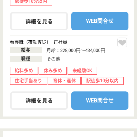
櫻乃苑 都立大学
東京都目黒区緑
が丘1-4-5
緑が丘駅徒歩8
分, 大岡山駅徒
歩11分, 自由が...
介護付有料老人
ホーム
入居契約書及び管理規程に従ってホームの管理運営を
行い、良好な環境の保持に努めるとともに、入居者に
対する各種サービスを提供するものとします。
介護職 パート(夜勤のみ)
給与
1夜勤 19,000円／回～
職種
介護職
未経験OK
車通勤OK
駅徒歩10分以内
WEB問合せ
詳細を見る
介護職 正社員
給与
月給：280,000円〜295,000円
職種
介護職
給料多め
未経験OK
車通勤OK