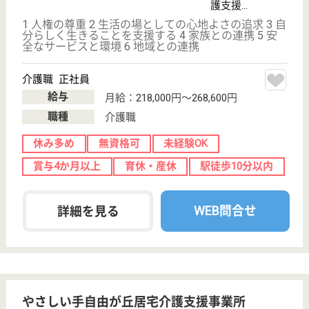
ホーム
200以上の高齢者向けホームを全国展開、社員が「安
心して、長く、働きやすい」職場づくりを目指して、
さまざまな福利厚生・各種制度を用意しています
ケアマネジャー 正社員(日勤のみ)
給与
月給：198,000円
職種
ケアマネジャー
未経験OK
育休・産休
寮あり
駅徒歩10分以内
WEB問合せ
詳細を見る
せらび恵比寿
高台にある閑静な住宅地に立地
東京都目黒区三
田2-10-20
恵比寿駅徒歩11
分
介護付有料老人
ホーム