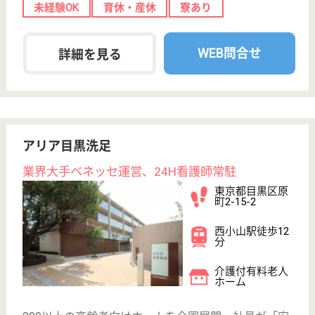
東京都目黒区鷹
番2-19-3
学芸大学駅徒歩
4分
訪問介護, 居宅
介護支援事業所
ケアメイトは東京都を中心に、介護保険サービス、障
害福祉サービスを提供する会社です。■目黒区での居
宅介護支援チーム、訪問介護チーム■社会保険完備、
資格取得支援制度、育児短時間勤務制度など安心の福
利厚生！■夢を叶えられる場所、それが「ケアメイ
ト」です。あなたも優しさが自慢のスタッフと一緒に
働きませんか？
主任ケアマネジャー 正社員(日勤のみ)
給与
月給：233,500円〜402,500円
職種
ケアマネジャー
未経験OK
育休・産休
託児所あり
駅徒歩10分以内
WEB問合せ
詳細を見る
日扇会第一病院