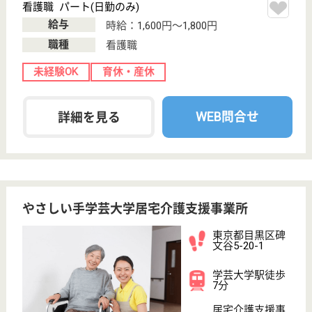
WEB問合せ
詳細を見る
爽玄会 碑文谷病院
地域に密着した病院
東京都目黒区南
2-9-7
大岡山駅徒歩11
分, 都立大学駅
徒歩15分
病院
脳血管障害治療センターとして急性期脳卒中、頭部外
傷を中心に診療を行っています。最新の治療を積極的
に取り入れた治療を行っており、救急受け入れも行っ
ております
作業療法士 正社員(日勤のみ)
給与
月給：230,000円〜285,000円
職種
リハビリ職（作業療法士）
休み多め
未経験OK
賞与4か月以上
育休・産休