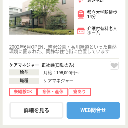
WEB問合せ
詳細を見る
ケアマネジャー 正社員(日勤のみ)
給与
月給：198,000円〜254,000円
職種
ケアマネジャー
未経験OK
育休・産休
寮あり
WEB問合せ
詳細を見る
杏林会 リハビリパーク目黒
施設名は理想郷であるようなイメージから
東京都目黒区中
央町2-5-12
学芸大学駅徒歩
11分
介護老人保健施
設, デイケア, シ
ョートステイ
リハビリテーション医学に基づいた専門技術と心のこ
もった質の高い介護を通じて、高齢者に豊かで生きが
いのある生活を提供しています