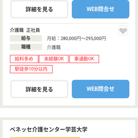
保有資格を選択してくださ
誕生年を入
い
誕生年
必須
保有資格
必須
初任者研修
実務者研修
(ヘルパー2級)
(ヘルパー1級)
介護福祉士
社会福祉士
戻る
ケアマネジャー
PT
次のステッ
OT
その他・なし
次のステップへ
サービス紹介
クリックジョブ介護とは
ご利用の流れ