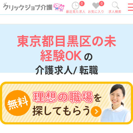
0
0
最近見た求人
お気に入り
求人検索
東京都目黒区の未
経験OK
の
介護求人/ 転職
現在の検索条件
東京都/目黒区
変更
エリア・駅
未経験OK
変更
こだわり条件