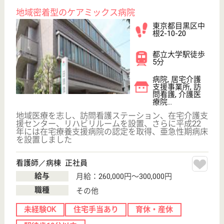
やさしい手学芸大学居宅介護支援事業所
東京都目黒区碑
文谷5-20-1
学芸大学駅徒歩
7分
居宅介護支援事
業所, 訪問介護,
定期巡回・夜間
対応
東京都のやさしい手学芸大学居宅介護支援事業所は、
居宅介護支援事業所・訪問介護・定期巡回・夜間対応
を運営しています。 ぜひ各求人をご覧ください。
サービス提供責任者 正社員(日勤のみ)
給与
月給：188,000円〜206,000円
職種
サービス提供責任者
休み多め
未経験OK
土日休み
住宅手当あり
育休・産休
駅徒歩10分以内
WEB問合せ
詳細を見る