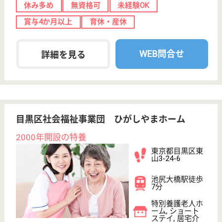
WEB問合せ
詳細を見る
ヘルパー 契約社員(日勤のみ)
給与
月給：225,000円〜
職種
介護職
未経験OK
ブランクOK
育休・産休
駅徒歩10分以内
WEB問合せ
詳細を見る
その他の求人を見る
グラニー学芸大・目黒
ベネッセ運営の住宅型有料老人ホーム
東京都目黒区中
央町2-20-11
学芸大学駅徒歩
8分
介護付有料老人