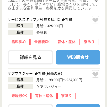
地域密着型のケアミックス病院
東京都目黒区中
根2-10-20
都立大学駅徒歩
5分
病院, 居宅介護
支援事業所, 訪
問看護, 介護医
療院...
地域医療を志し、訪問看護ステーション、在宅介護支
援センター、リハビリルームを設置、さらに平成22
年には在宅療養支援病院の認定を取得、亜急性期病床
を設置しました
看護師／病棟 正社員
給与
月給：260,000円〜300,000円
職種
その他
未経験OK
住宅手当あり
育休・産休
駅徒歩10分以内
WEB問合せ
詳細を見る
看護職（夜勤専従） 正社員
給与
月給：328,000円〜434,000円
職種
その他