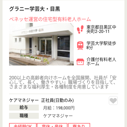
介護職求人支援サービス『クリックジョブ介護』運営会社:
ライフワンズ株式会社 ( 厚生労働大臣許可 )13- ユ -303765
Copyright©LifeOnes Ltd. All Rights Reserved
?>