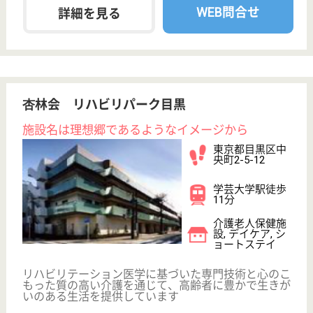
給料多め
休み多め
未経験OK
住宅手当あり
育休・産休
駅徒歩10分以内
WEB問合せ
詳細を見る
目黒区社会福祉事業団 なかめぐろホーム
1990年開設の特養
東京都目黒区中
目黒5-7-35
中目黒駅徒歩14
分
特別養護老人ホ
ーム, ショート
ステイ
個人の尊厳を大切にし、利用者が住み慣れた地域で安
心して快適な生活が営めるよう、地域で最も信頼さ
れ、喜ばれるサービスの提供を、効率的で柔軟かつ健
全な経営をもって行うことにより、目黒区における地
域福祉の向上に寄与します。
介護職 正社員
給与
月給：218,000円〜268,600円
職種
介護職