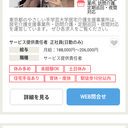
WEB問合せ
詳細を見る
看護師／主任 正社員
給与
月給：325,000円〜405,000円
職種
その他
給料多め
休み多め
未経験OK
賞与4か月以上
育休・産休
WEB問合せ
詳細を見る
その他の求人を見る
もっとみる（21-39 件 /39 件）
現在の検索条件
東京都/目黒区