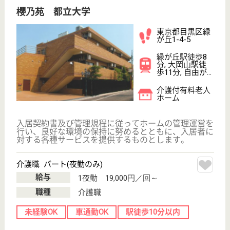
変更
エリア・駅
未経験OK
変更
こだわり条件
;
事業所情報の一部は、厚生労働省の介護事業所・生活関連情報
検索「介護サービス情報公表システム 」から転載しておりま
す。
介護の転職支援サービスお申込み
30
簡単
登録
秒