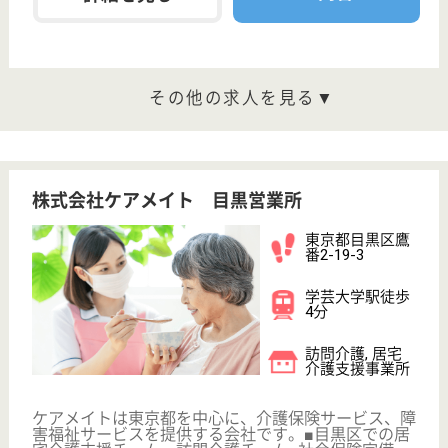
賞与4か月以上
育休・産休
駅徒歩10分以内
WEB問合せ
詳細を見る
やさしい手自由が丘居宅介護支援事業所
東京都目黒区自
由が丘2-11-10
自由が丘駅徒歩
3分
居宅介護支援事
業所, 訪問介護
東京都のやさしい手自由が丘居宅介護支援事業所は、
居宅介護支援事業所・訪問介護を運営しています。
ぜひ各求人をご覧ください。
サービス提供責任者 正社員(日勤のみ)
給与
月給：192,000円〜212,000円
職種
サービス提供責任者
休み多め
未経験OK
土日休み
住宅手当あり
育休・産休
駅徒歩10分以内