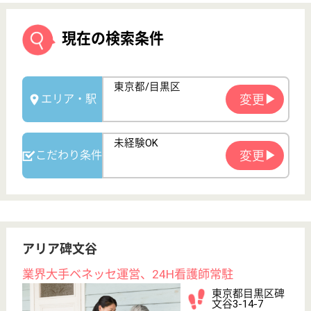
アリア碑文谷
業界大手ベネッセ運営、24H看護師常駐
東京都目黒区碑
文谷3-14-7
都立大学駅徒歩
11分
介護付有料老人
ホーム
200以上の高齢者向けホームを全国展開、社員が「安
心して、長く、働きやすい」職場づくりを目指して、
さまざまな福利厚生・各種制度を用意しています
介護予防スタッフ 正社員(日勤のみ)
給与
月給：212,000円〜
職種
介護職
未経験OK
土日休み
WEB問合せ
詳細を見る