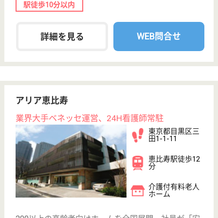
ケアマネジャー 正社員(日勤のみ)
給与
月給：198,000円〜
職種
ケアマネジャー
未経験OK
育休・産休
寮あり
WEB問合せ
詳細を見る
メディカルホームグランダ目黒
東京都目黒区目
黒3-21-3
目黒駅バス7分
介護付有料老人
ホーム
東京都のメディカルホームグランダ目黒は、介護付有
料老人ホームを運営しています。 ぜひ各求人をご覧
ください。
ケアマネジャー 正社員(日勤のみ)
給与
月給：198,000円
職種
ケアマネジャー