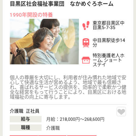
駅徒歩10分以内
WEB問合せ
詳細を見る
ベネッセ介護センター学芸大学
東京都目黒区中
央町2-20-11
学芸大学駅徒歩
7分
訪問介護, 居宅
介護支援事業所
東京都のベネッセ介護センター学芸大学は、訪問介
護・居宅介護支援事業所を運営しています。 ぜひ各
求人をご覧ください。
登録ヘルパー パート(日勤のみ)
給与
時給：1,500円〜3,146円
職種
介護職
給料多め
未経験OK
育休・産休
正社員登用制度
駅徒歩10分以内