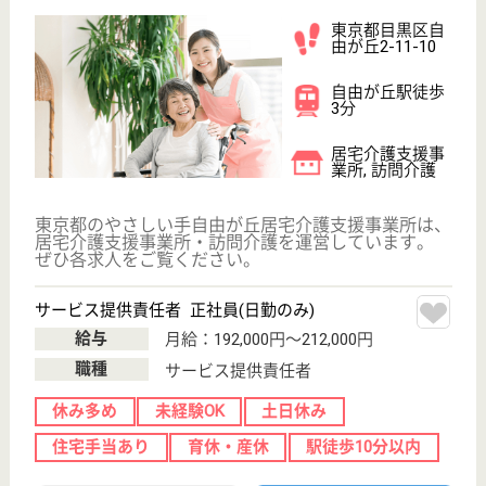
・基本理念「せらびの実現に努力する。」 せらび：
「これぞわが人生＝すばらしい人生を送ろう」 利用
者様、ご家族、そしてスタッフが自分らしい人生を過
ごすことができるように、心に寄り添い、プロとして
の知識、技術、経験を持って、サービスの質の向上に
努める。
ケアマネジャー 正社員(日勤のみ)
給与
月給：255,300円〜297,100円
職種
ケアマネジャー
未経験OK
ブランクOK
短時間勤務OK
育休・産休
WEB問合せ
詳細を見る
介護職 正社員(日勤のみ)
給与
月給：219,816円〜257,716円
職種
介護職
無資格可
未経験OK
育休・産休
WEB問合せ
詳細を見る