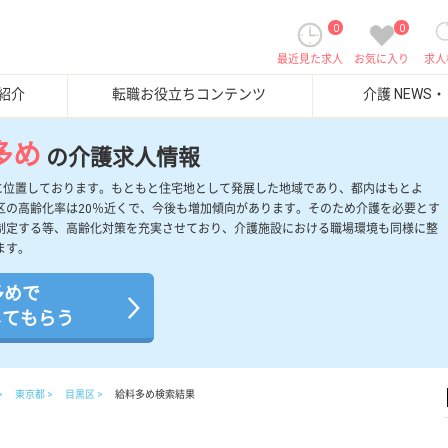
0
0
最近見た求人
お気に入り
求人
紹介
転職お役立ちコンテンツ
介護 NEWS
多め
の介護求人情報
部に位置しております。もともと住宅地として発展した地域であり、都内はもとよ
区の高齢化率は20％近くで、今後も増加傾向があります。そのため介護を必要とす
制定する等、高齢化対策を充実させており、介護施設における職場環境も同様に整
ます。
多めで
してもらう
東京都
目黒区
給料多め検索結果