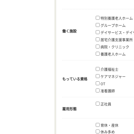
特別養護老人ホーム
グループホーム
働く施設
デイサービス・デイ
居宅介護支援事業所
病院・クリニック
養護老人ホーム
介護福祉士
ケアマネジャー
もっている資格
OT
准看護師
正社員
雇用形態
育休・産休
休み多め