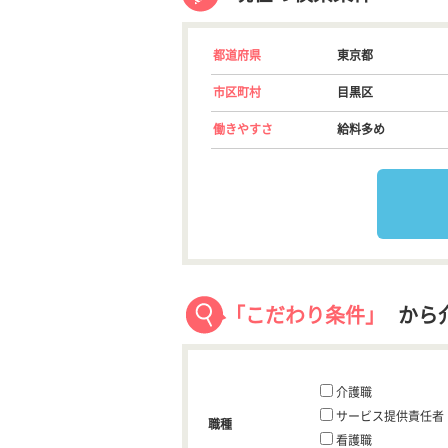
都道府県
東京都
市区町村
目黒区
働きやすさ
給料多め
「こだわり条件」
から
介護職
サービス提供責任者
職種
看護職