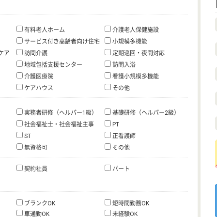
有料老人ホーム
介護老人保健施設
サービス付き高齢者向け住宅
小規模多機能
ケア
訪問介護
定期巡回・夜間対応
地域包括支援センター
訪問入浴
介護医療院
看護小規模多機能
ケアハウス
その他
実務者研修（ヘルパー1級）
基礎研修（ヘルパー2級）
社会福祉士・社会福祉主事
PT
ST
正看護師
無資格可
その他
契約社員
パート
ブランクOK
短時間勤務OK
車通勤OK
未経験OK