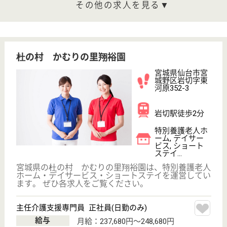
もっとみる（21-37 件 /37 件）
現在の検索条件
宮城県/仙台市宮城野区
変更
エリア・駅
育休・産休
変更
こだわり条件
;
事業所情報の一部は、厚生労働省の介護事業所・生活関連情報
検索「介護サービス情報公表システム 」から転載しておりま
す。