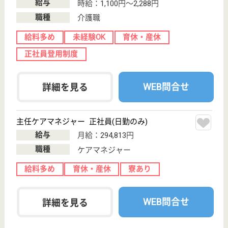
介護職 正社員(日勤のみ)
給与
月給：197,000円〜225,000円
職種
介護職
未経験OK
車通勤OK
住宅手当あり
育休・産休
WEB問合せ
詳細を見る
その他の求人を見る
岩切病院
内科、透析、リハビリを中心に取り扱っておりま
す
宮城県仙台市宮
城野区岩切字稲
荷21
岩切駅徒歩20分
デイサービス,