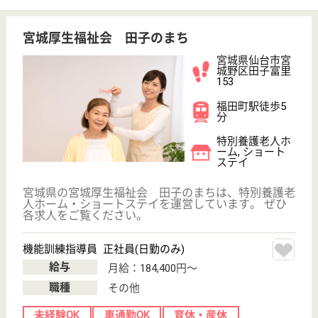
をプレゼントしています♪
介護職 正社員
給与
月給：185,064円〜222,564円
職種
介護職
未経験OK
車通勤OK
住宅手当あり
育休・産休
WEB問合せ
詳細を見る
コスモスケア中野栄営業所
宮城県仙台市宮
城野区出花2-11-
5
中野栄駅徒歩10
分
サービス付き高
齢者向け住宅,
デイサービス,
訪問介...
コスモスの家中野栄は、JR仙石線 中野栄駅より徒歩5
分とアクセスに便利な立地にあり、デイサービスを提
供☆「ご利用者様の生活がより安全で楽しくなるよう
に」と心を込めてお出迎え。イベントは「鮮魚解体シ
ョー」「流しそうめん」「手品ショー」など盛りだく