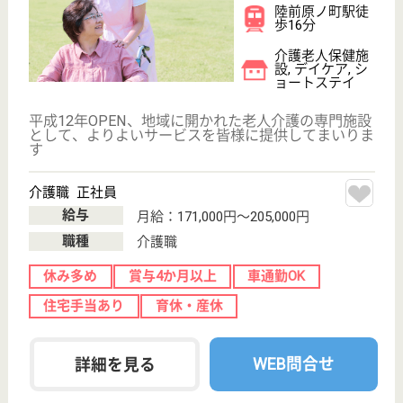
WEB問合せ
詳細を見る
その他の求人を見る
ベストライフ仙台東
宮城県仙台市宮
城野区高砂1-30-
20
陸前高砂駅徒歩
12分
介護付有料老人
ホーム
宮城県のベストライフ仙台東は、介護付有料老人ホー
ムを運営しています。 ぜひ各求人をご覧ください。
介護職 正社員
給与
月給：206,000円〜273,500円
職種
介護職
無資格可
未経験OK
車通勤OK