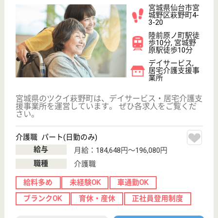
WEB問合せ
詳細を見る
その他の求人を見る
ステラパークス仙台
宮城県仙台市宮
城野区福田町南
1-3-27
陸前高砂駅徒歩
28分
サービス付き高
齢者向け住宅,
デイサービス,
訪問介...
宮城県のステラパークス仙台は、サービス付き高齢者
向け住宅・デイサービス・訪問介護を運営していま
す。 ぜひ各求人をご覧ください。
介護職 パート(日勤のみ)
給与
時給：1,200円〜1,600円
職種
介護職
未経験OK
車通勤OK
短時間勤務OK
育休・産休