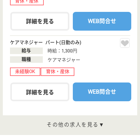
宮城県のGENKINEXT 仙台小田原は、デイサービス
を運営しています。 ぜひ各求人をご覧ください。
生活相談員 正社員(日勤のみ)
給与
月給：200,000円〜250,000円
職種
生活相談員
未経験OK
育休・産休
駅徒歩10分以内
WEB問合せ
詳細を見る
コスモス鶴ヶ谷
宮城県仙台市宮
城野区鶴ケ谷東
4-13-8
東仙台駅車10分
グループホーム
東仙台駅から車で10分の場所に位置する、グループ
ホームです◎これまでに7名以上が育児休業を取得、
昨年は5名が復帰して、現役「働くママさん」として
活躍中です。育休取得を２回取られた方もいますよ♪5
年勤続した社員には沖縄旅行、10年勤続で海外旅行