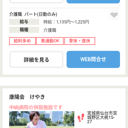
宮城県仙台市宮
城野区萩野町4-
3-20
陸前原ノ町駅徒
歩10分, 宮城野
原駅徒歩10分
デイサービス,
居宅介護支援事
業所
宮城県のツクイ萩野町は、デイサービス・居宅介護支
援事業所を運営しています。 ぜひ各求人をご覧くだ
さい。
介護職 パート(日勤のみ)
給与
月給：184,648円〜196,080円
職種
介護職
給料多め
未経験OK
車通勤OK
ブランクOK
育休・産休
正社員登用制度
WEB問合せ
詳細を見る
生活相談員 パート(日勤のみ)
給与
時給：1,130円〜
職種
生活相談員
給料多め
未経験OK
車通勤OK
ブランクOK
短時間勤務OK
育休・産休