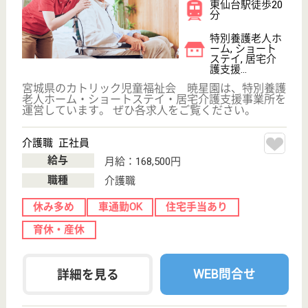
介護職 契約社員
給与
月給：170,000円
職種
介護職
休み多め
未経験OK
車通勤OK
住宅手当あり
育休・産休
WEB問合せ
詳細を見る
まどか鶴ヶ谷
宮城県仙台市宮
城野区鶴ヶ谷6-
7-1
東仙台駅車8分
デイサービス,