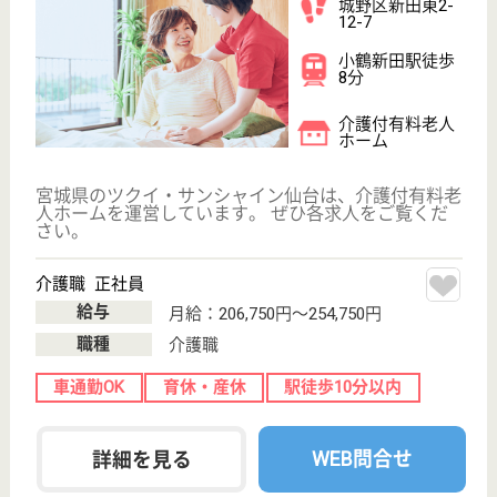
康陽会 コジーケア・ホーム
宮城県仙台市宮
城野区岩切字稲
荷14
岩切駅徒歩23分
介護老人保健施
設, デイケア, シ
ョートステイ,
居...
宮城県の康陽会 コジーケア・ホームは、介護老人保
健施設・デイケア・ショートステイを運営していま
す。 ぜひ各求人をご覧ください。
介護職 正社員
給与
月給：181,000円〜261,000円
職種
介護職
休み多め
未経験OK
賞与4か月以上
車通勤OK
住宅手当あり
育休・産休
WEB問合せ
詳細を見る
フループライフガーデン