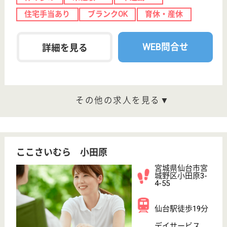
陸前原ノ町駅徒
歩16分
介護老人保健施
設, デイケア, シ
ョートステイ
平成12年OPEN、地域に開かれた老人介護の専門施設
として、よりよいサービスを皆様に提供してまいりま
す
介護職 正社員
給与
月給：171,000円〜205,000円
職種
介護職
休み多め
賞与4か月以上
車通勤OK
住宅手当あり
育休・産休
WEB問合せ
詳細を見る
理学療法士 正社員(日勤のみ)
給与
月給：218,000円
職種
リハビリ職（理学療法士）
休み多め
賞与4か月以上
車通勤OK
住宅手当あり
育休・産休
WEB問合せ
詳細を見る