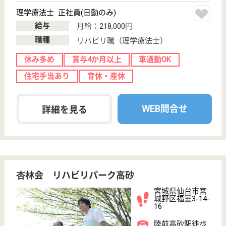
育休・産休
WEB問合せ
詳細を見る
ケアマネジャー パート(日勤のみ)
給与
時給：1,300円
職種
ケアマネジャー
未経験OK
育休・産休
WEB問合せ
詳細を見る
その他の求人を見る
宮城厚生福祉会 田子のまち
宮城県仙台市宮
城野区田子富里
153
福田町駅徒歩5
分
特別養護老人ホ
ーム, ショート