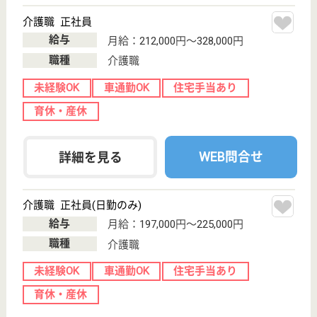
ここさいむら 小田原
宮城県仙台市宮
城野区小田原3-
4-55
仙台駅徒歩19分
デイサービス,
グループホーム,
ショートステイ,
...
宮城野区小田原エリアに位置する地域密着型の、グル
ープホームです◎スタッフ同士は当然のこと、会社に
も提案や意見を言いやすく、とても風通しの良い雰囲
気です。失敗や辛い経験をすることもありますが、周
りのス タッフがそれぞれのポジションで支えてくれ
るので、安心して自分の 役割に専念できます。
介護職 正社員
給与
月給：181,040円〜204,540円
職種
介護職
無資格可
未経験OK
車通勤OK
育休・産休
託児所あり
WEB問合せ
詳細を見る