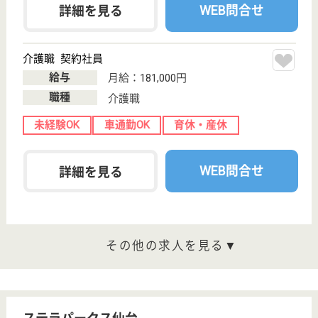
プライバシーポリシー
運営会社
採用ご担当者様へ
お知らせ
看護師の求人・転職なら
『クリックジョブ看護』
介護職求人支援サービス『クリックジョブ介護』運営会社:
ライフワンズ株式会社 ( 厚生労働大臣許可 )13- ユ -303765
Copyright©LifeOnes Ltd. All Rights Reserved
?>