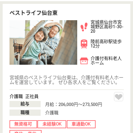
駅徒歩10分以内
WEB問合せ
詳細を見る
地域包括支援センター職員 正社員(日勤のみ)
給与
月給：215,000円〜257,000円
職種
ケアマネジャー
車通勤OK
住宅手当あり
育休・産休
駅徒歩10分以内
WEB問合せ
詳細を見る
GENKINEXT 仙台小田原
宮城県仙台市宮
城野区小田原2-
1-28
榴ヶ岡駅徒歩9
分
デイサービス