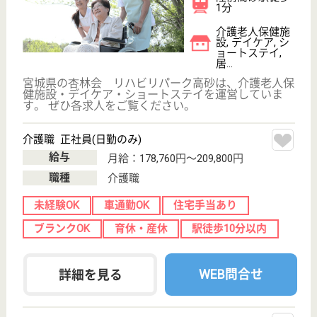
ステイ
宮城県の宮城厚生福祉会 田子のまちは、特別養護老
人ホーム・ショートステイを運営しています。 ぜひ
各求人をご覧ください。
機能訓練指導員 正社員(日勤のみ)
給与
月給：184,400円〜
職種
その他
未経験OK
車通勤OK
育休・産休
駅徒歩10分以内
WEB問合せ
詳細を見る
介護職 正社員
給与
月給：184,400円〜356,000円
職種
介護職
未経験OK
車通勤OK
住宅手当あり
育休・産休
駅徒歩10分以内
WEB問合せ
詳細を見る