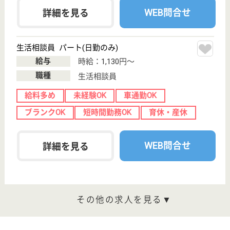
WEB問合せ
詳細を見る
宮城厚生福祉会 宮城野の里
平成25年8月OPEN
宮城県仙台市宮
城野区田子字富
里223
福田町駅徒歩3
分
デイサービス,
ショートステイ,
居宅介護支援事
業所...
『市民の手で構想も設計も運営も』・『地域に開かれ
た施設をつくろう』という地域の皆様の熱意のもとに
作られ、デイサービスセンターⅠ（一般型）、Ⅱ（認
知症対応型）・ケアハウス・地域包括支援センター等
の事業を行っています！月9日休日あり、年間休日
108日、各種社会保険完備、退職金共済加入☆
介護支援専門員 パート(日勤のみ)
給与
時給：1,350円
職種
ケアマネジャー
給料多め
未経験OK
車通勤OK
育休・産休
正社員登用制度