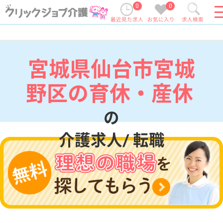
0
0
最近見た求人
お気に入り
求人検索
宮城県仙台市宮城
野区の育休・産休
の
介護求人/ 転職
現在の検索条件
宮城県/仙台市宮城野区
変更
エリア・駅
育休・産休
変更
こだわり条件