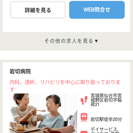
介護職 正社員
給与
月給：212,564円〜227,564円
職種
介護職
未経験OK
車通勤OK
育休・産休
WEB問合せ
詳細を見る
その他の求人を見る
アスケアデイサービスセンター東仙台
宮城県仙台市宮
城野区新田3-28-
20
東仙台駅徒歩15
分, 小鶴新田駅
徒歩20分
デイサービス,
居宅介護支援事
業所, 地域包括
支援セ...
東仙台駅から徒歩13分の、デイサービスセンターで
す☆入浴介護のパイオニアとして業界の中でも多くの
実績を積んできており、現在はボーダーレスな介護人
材を育てている事が自慢です♪新たに導入した総合職
制度により、これまでにないキャリアアップの道が開