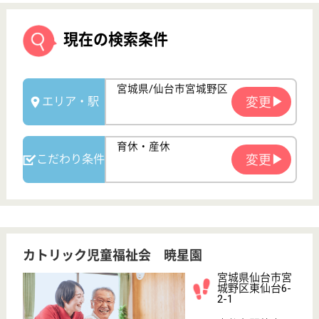
カトリック児童福祉会 暁星園
宮城県仙台市宮
城野区東仙台6-
2-1
東仙台駅徒歩20
分
特別養護老人ホ
ーム, ショート
ステイ, 居宅介
護支援...
宮城県のカトリック児童福祉会 暁星園は、特別養護
老人ホーム・ショートステイ・居宅介護支援事業所を
運営しています。 ぜひ各求人をご覧ください。
介護職 正社員
給与
月給：168,500円
職種
介護職
休み多め
車通勤OK
住宅手当あり
育休・産休
WEB問合せ
詳細を見る