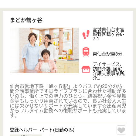
その他の求人を見る
サニーライフ仙台宮城野
平成24年11月OPEN
宮城県仙台市宮
城野区岩切分台
2-11-20
岩切駅徒歩15分
介護付有料老人
ホーム, 住宅型
有料老人ホーム
宮城県のサニーライフ仙台宮城野は、介護付有料老人
ホーム・住宅型有料老人ホームを運営しています。
ぜひ各求人をご覧ください。
介護職 正社員
給与
月給：212,000円〜328,000円
職種
介護職
未経験OK
車通勤OK
住宅手当あり
育休・産休
WEB問合せ
詳細を見る