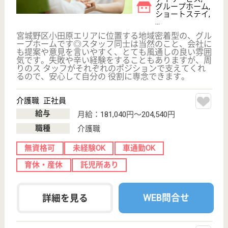
杏林会 リハビリパーク高砂
宮城県仙台市宮
城野区福室3-14-
16
陸前高砂駅徒歩
1分
介護老人保健施
設, デイケア, シ
ョートステイ,
居...
宮城県の杏林会 リハビリパーク高砂は、介護老人保
健施設・デイケア・ショートステイを運営していま
す。 ぜひ各求人をご覧ください。
介護職 正社員(日勤のみ)
給与
月給：178,760円〜209,800円
職種
介護職
未経験OK
車通勤OK
住宅手当あり
ブランクOK
育休・産休
駅徒歩10分以内
WEB問合せ
詳細を見る