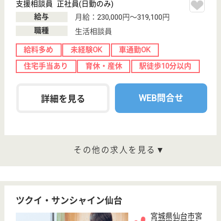
その他の求人を見る
杜の村 かむりの里翔裕園
宮城県仙台市宮
城野区岩切字東
河原352-3
岩切駅徒歩2分
特別養護老人ホ
ーム, デイサー
ビス, ショート
ステイ...
宮城県の杜の村 かむりの里翔裕園は、特別養護老人
ホーム・デイサービス・ショートステイを運営してい
ます。 ぜひ各求人をご覧ください。
主任介護支援専門員 正社員(日勤のみ)
給与
月給：237,680円〜248,680円
職種
ケアマネジャー
車通勤OK
育休・産休
駅徒歩10分以内
WEB問合せ
詳細を見る