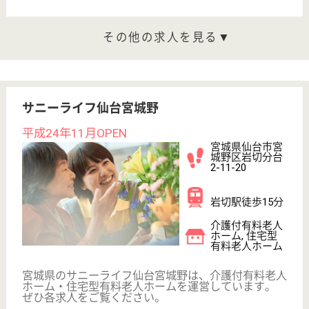
デイケア, 病院,
居宅介護支援事
業...
宮城県の岩切病院は、デイサービス・デイケア・病院
を運営しています。 ぜひ各求人をご覧ください。
看護師 正社員
給与
月給：205,000円
職種
その他
車通勤OK
育休・産休
WEB問合せ
詳細を見る
病棟看護助手 正社員
給与
月給：173,000円〜211,600円
職種
その他
休み多め
未経験OK
車通勤OK
住宅手当あり
ブランクOK
育休・産休
WEB問合せ
詳細を見る
その他の求人を見る