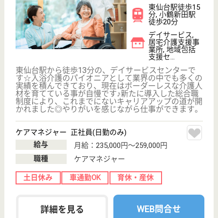
介護職 正社員
給与
月給：206,750円〜254,750円
職種
介護職
車通勤OK
育休・産休
駅徒歩10分以内
WEB問合せ
詳細を見る
生活相談員 正社員(日勤のみ)
給与
月給：196,750円〜217,750円
職種
生活相談員
未経験OK
ブランクOK
育休・産休
駅徒歩10分以内
WEB問合せ
詳細を見る
その他の求人を見る
ツクイ萩野町