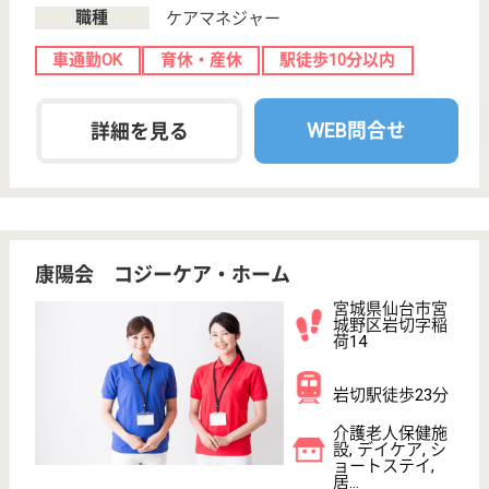
介護の転職支援サービスお申込み
30
簡単
登録
秒
保有資格を選択してくださ
誕生年を入
い
誕生年
必須
保有資格
必須
初任者研修
実務者研修
(ヘルパー2級)
(ヘルパー1級)
介護福祉士
社会福祉士
戻る
ケアマネジャー
PT
次のステッ
OT
その他・なし
次のステップへ