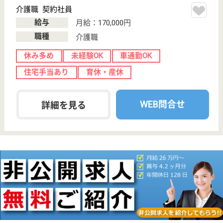
訪問介護, 居宅
介護支援事業所,
介...
仙台市営地下鉄「旭ヶ丘駅」よりバスで約20分の訪
問介護事業所です◎ライフプランに合わせた補助が多
いのも、働く上での魅力のひとつ。結婚祝い金や見舞
金等もしっかり用意されているので、長い社会人人生
には欠かせないサポートが充実しています☆出産育児
からフルタイム勤務への復職サポートも充実していま
す。
登録ヘルパー パート(日勤のみ)
給与
時給：1,100円〜2,288円
職種
介護職
給料多め
未経験OK
育休・産休
正社員登用制度
WEB問合せ
詳細を見る
主任ケアマネジャー 正社員(日勤のみ)
給与
月給：294,813円
職種
ケアマネジャー
給料多め
育休・産休
寮あり
WEB問合せ
詳細を見る