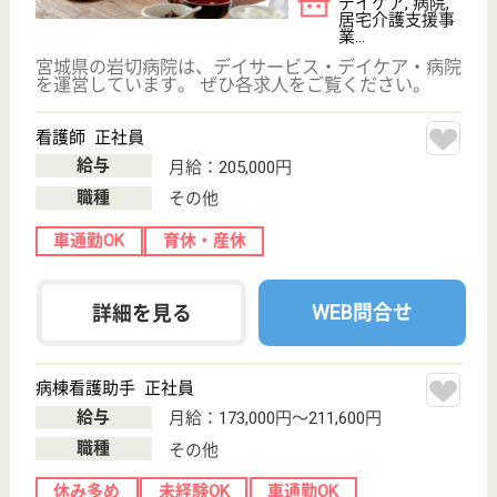
かれました◎やりがいを感じながら仕事ができます。
ケアマネジャー 正社員(日勤のみ)
給与
月給：235,000円〜259,000円
職種
ケアマネジャー
土日休み
車通勤OK
育休・産休
WEB問合せ
詳細を見る
介護職 パート(日勤のみ)
給与
時給：1,135円〜1,225円
職種
介護職
給料多め
車通勤OK
育休・産休
WEB問合せ
詳細を見る
康陽会 けやき
中嶋病院の併設施設です
宮城県仙台市宮
城野区大梶15-
27