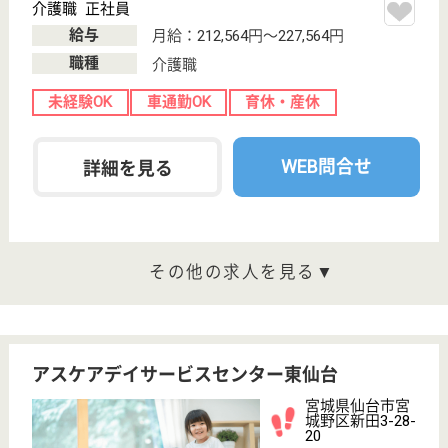
支援相談員 正社員(日勤のみ)
給与
月給：230,000円〜319,100円
職種
生活相談員
給料多め
未経験OK
車通勤OK
住宅手当あり
育休・産休
駅徒歩10分以内
WEB問合せ
詳細を見る
その他の求人を見る
ツクイ・サンシャイン仙台
宮城県仙台市宮
城野区新田東2-
12-7
小鶴新田駅徒歩
8分
介護付有料老人
ホーム
宮城県のツクイ・サンシャイン仙台は、介護付有料老
人ホームを運営しています。 ぜひ各求人をご覧くだ
さい。