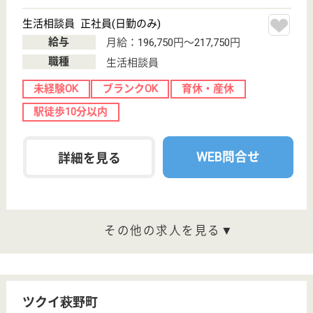
宮城県仙台市宮
城野区福室7-6-
20
陸前高砂駅徒歩
20分
介護付有料老人
ホーム, ショー
トステイ, 居宅
介護支...
宮城県のフループライフガーデンは、介護付有料老人
ホーム・ショートステイ・居宅介護支援事業所を運営
しています。 ぜひ各求人をご覧ください。
ケアマネジャー 正社員(日勤のみ)
給与
月給：232,000円〜
職種
ケアマネジャー
未経験OK
車通勤OK
育休・産休
託児所あり
WEB問合せ
詳細を見る
介護職 契約社員
給与
月給：181,000円
職種
介護職
未経験OK
車通勤OK
育休・産休