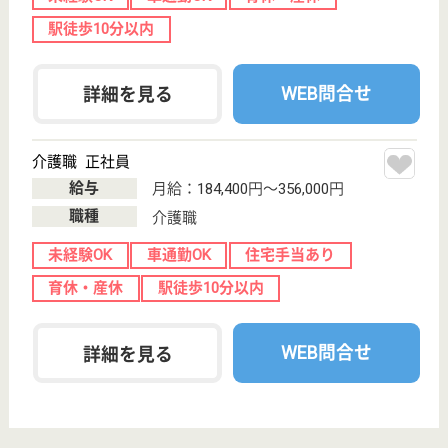
さん！リハビリも車椅子の方の入浴も安心しておまか
せ。
生活相談員 正社員
給与
月給：187,064円〜246,720円
職種
生活相談員
給料多め
未経験OK
車通勤OK
住宅手当あり
育休・産休
駅徒歩10分以内
WEB問合せ
詳細を見る
介護員補助 契約社員(日勤のみ)
給与
月給：185,064円
職種
介護職
無資格可
未経験OK
車通勤OK
住宅手当あり
育休・産休
駅徒歩10分以内
WEB問合せ
詳細を見る
その他の求人を見る