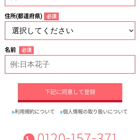
サイトマップ
利用規約
プライバシーポリシー
運営会社
看護師の求人・転職なら
採用ご担当者様へ
『クリックジョブ看護』
介護職求人支援サービス『クリックジョブ介護』運営会社:
ライフワンズ株式会社 ( 厚生労働大臣許可 )13- ユ -303765
Copyright©LifeOnes Ltd. All Rights Reserved