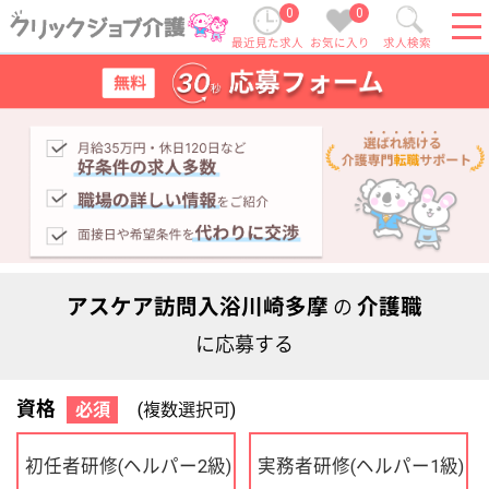
0
0
最近見た求人
お気に入り
求人検索
アスケア訪問入浴川崎多摩
介護職
の
に応募する
資格
必須
(複数選択可)
初任者研修
実務者研修
(ヘルパー2級)
(ヘルパー1級)
介護福祉士
社会福祉士
ケアマネジャー
PT
OT
その他・なし