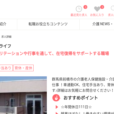
0
0
最近見た求人
お気に入り
求人
紹介
転職お役立ちコンテンツ
介護 NEWS
求人詳細
ライフ
リテーションや行事を通して、在宅復帰をサポートする職場
手当あり
育休・産休
群馬県前橋市の介護老人保健施設・介
仕事 ！車通勤OK、住宅手当あり、育
す♪詳細はお気軽にお問合せください
おすすめポイント
☆年間休日111日☆
残業ほぼなし！働きやすい環境が