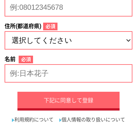
サイトマップ
利用規約
プライバシーポリシー
運営会社
看護師の求人・転職なら
採用ご担当者様へ
『クリックジョブ看護』
介護職求人支援サービス『クリックジョブ介護』運営会社:
ライフワンズ株式会社 ( 厚生労働大臣許可 )13- ユ -303765
Copyright©LifeOnes Ltd. All Rights Reserved