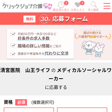
0
0
最近見た求人
お気に入り
求人検索
清宮医院 山王ライフ
メディカルソーシャルワ
の
ーカー
に応募する
資格
必須
(複数選択可)
初任者研修
実務者研修
(ヘルパー2級)
(ヘルパー1級)
介護福祉士
社会福祉士
ケアマネジャー
PT