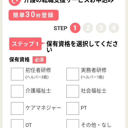
サイトマップ
利用規約
プライバシーポリシー
運営会社
採用ご担当者様へ
お知らせ
看護師の求人・転職なら
『クリックジョブ看護』
介護職求人支援サービス『クリックジョブ介護』運営会社:
ライフワンズ株式会社 ( 厚生労働大臣許可 )13- ユ -303765
Copyright©LifeOnes Ltd. All Rights Reserved
?>