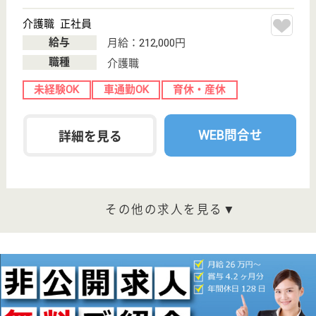
分
住宅型有料老人
ホーム, グルー
プホーム
群馬県のベルジ吉岡たやの家は、住宅型有料老人ホー
ム・グループホームを運営しています。 ぜひ各求人
をご覧ください。
看護職 パート(日勤のみ)
給与
時給：1,200円〜1,400円
職種
看護職
車通勤OK
育休・産休
託児所あり
WEB問合せ
詳細を見る
介護職 正社員
給与
月給：196,968円〜288,181円
職種
介護職
未経験OK
車通勤OK
住宅手当あり
育休・産休
寮あり
外国籍可
WEB問合せ
詳細を見る