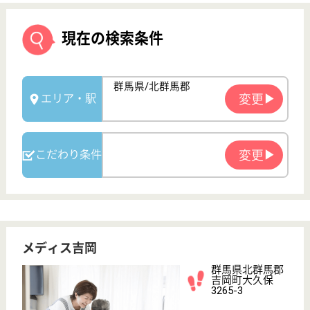
メディス吉岡
群馬県北群馬郡
吉岡町大久保
3265-3
八木原駅車8分
介護付有料老人
ホーム
これまで介護業界でのご経験をお持ちの方には、資格
等を含めて給与面の考慮をしています☆時間外手当が
全額支給されすので、ご自身の区切りがつくところで
終わる事ができ、毎日の仕事にけじめをつけながら就
業する事が可能です♪夜勤手当は最大8000円の付与が
あり、業界でもトップクラスを維持しております◎
看護師 正社員
給与
月給：230,000円〜270,000円
職種
看護職
未経験OK
賞与4か月以上
育休・産休
WEB問合せ
詳細を見る