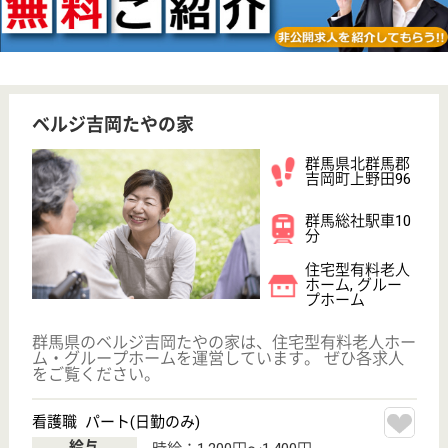
健英会 しんとう十二前
群馬県北群馬郡
榛東村大字新井
字十二前2224-4
群馬総社駅車15
分
グループホーム,
小規模多機能
群馬県の健英会 しんとう十二前は、グループホー
ム・小規模多機能を運営しています。 ぜひ各求人を
ご覧ください。
介護職 正社員
給与
月給：193,000円〜206,000円
職種
介護職
未経験OK
賞与4か月以上
車通勤OK
育休・産休
WEB問合せ
詳細を見る