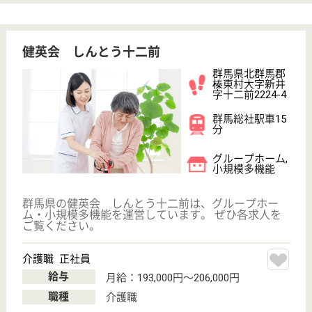
30
簡単
登録
秒
保有資格を選択してくださ
誕生年を入
い
誕生年
必須
保有資格
必須
初任者研修
実務者研修
(ヘルパー2級)
(ヘルパー1級)
介護福祉士
社会福祉士
戻る
ケアマネジャー
PT
次のステッ
OT
その他・なし
次のステップへ