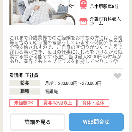
介護職 正社員
給与
月給：212,000円
職種
介護職
未経験OK
車通勤OK
育休・産休
WEB問合せ
詳細を見る
その他の求人を見る
ベルジ吉岡たやの家
群馬県北群馬郡
吉岡町上野田96
群馬総社駅車10