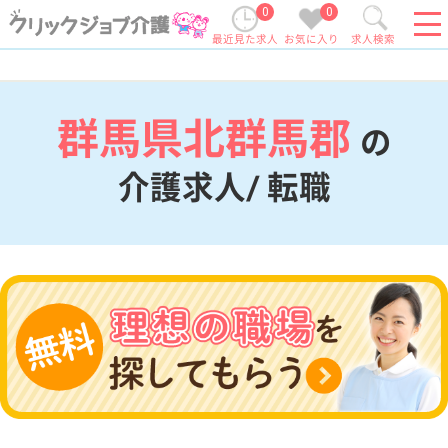
0
0
最近見た求人
お気に入り
求人検索
群馬県北群馬郡
の
介護求人/ 転職
現在の検索条件
群馬県/北群馬郡
変更
エリア・駅
変更
こだわり条件