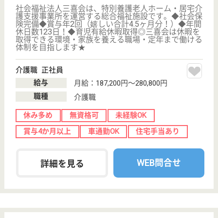
その他の求人を見る
にいさと会 さくら苑
群馬県桐生市新
里町新川2488
新川駅徒歩12分
介護老人保健施
設, デイケア, シ
ョートステイ,
居...
群馬県のにいさと会 さくら苑は、介護老人保健施
設・デイケア・ショートステイを運営しています。
ぜひ各求人をご覧ください。
介護支援専門員 正社員(日勤のみ)
給与
月給：205,000円〜244,900円
職種
ケアマネジャー
休み多め
未経験OK
賞与4か月以上
車通勤OK
育休・産休