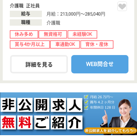
介護老人保健施
設, デイケア, シ
ョートステイ
当苑は昭和63年、健康保険法で群馬県内では最も早
く開設された介護老人保健施設の一つです。
介護福祉士 正社員
給与
月給：244,230円〜267,000円
職種
介護職
給料多め
休み多め
未経験OK
車通勤OK
育休・産休
寮あり
WEB問合せ
詳細を見る
三喜会 吉井セピア
群馬県高崎市吉
井町塩1147
吉井駅車7分
特別養護老人ホ
ーム, デイサー
ビス, ショート
ステイ...