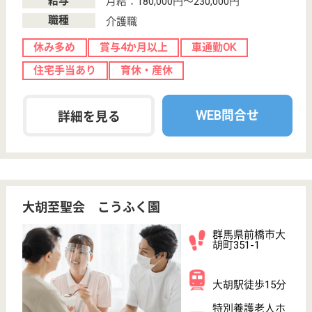
その他の求人を見る
泰和会 しみずの里
群馬県桐生市黒
保根町下田沢
2565-1
水沼駅車11分
特別養護老人ホ
ーム, デイサー
ビス, 訪問介護,
シ...
群馬県桐生市の社会福祉法人泰和会が運営する特別養
護老人ホームです。ショートステイ、デイサービスを
併設しています。◆社会保険完備◆賞与年1回◆車通
勤◎通勤手当あり◆学歴不問、未経験◎◆自然に囲ま
れたのどかな雰囲気あふれる特養です。アットホーム
な雰囲気♪20～30代の若手社員が活躍中です！
介護職 正社員
給与
月給：206,500円〜246,860円
職種
介護職
休み多め
未経験OK
賞与4か月以上
車通勤OK
育休・産休
WEB問合せ
詳細を見る