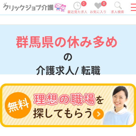
0
0
最近見た求人
お気に入り
求人検索
群馬県の休み多め
の
介護求人/ 転職
現在の検索条件
群馬県
変更
エリア・駅
休み多め
変更
こだわり条件