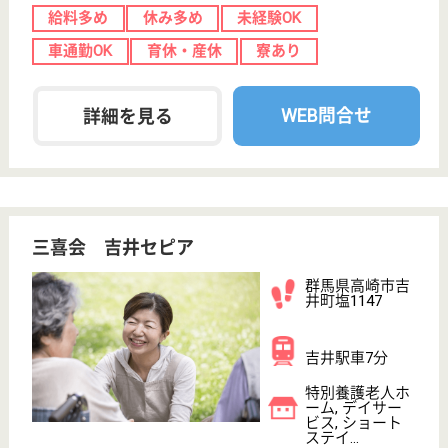
特別養護老人ホ
ーム, デイサー
ビス, ショート
ステイ...
「おもいやり」と「まごころ」を込めたサービスの提
供を目指しています☆現在約70人が入所しており、
昼間は8人、夜は3人体制での勤務☆働き手には嬉し
い各種保険完備（社会保険、雇用、労災、健康、厚
生）。退職金制度あり◎（勤務1年以上）定年後の再
雇用制度もあり、長く働くことが可能☆
介護職 正社員
給与
月給：220,896円〜257,256円
職種
介護職
給料多め
休み多め
賞与4か月以上
車通勤OK
住宅手当あり
ブランクOK
WEB問合せ
詳細を見る
社会福祉士 正社員(日勤のみ)
給与
月給：200,556円〜250,560円
職種
生活相談員
給料多め
休み多め
未経験OK
土日休み
車通勤OK
育休・産休
WEB問合せ
詳細を見る