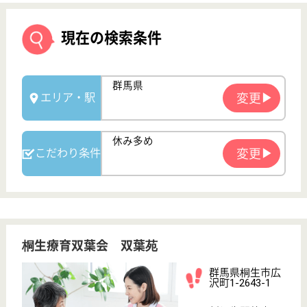
桐生療育双葉会 双葉苑
群馬県桐生市広
沢町1-2643-1
新桐生駅徒歩18
分
特別養護老人ホ
ーム, デイサー
ビス, 訪問介護,
シ...
群馬県の桐生療育双葉会 双葉苑は、特別養護老人ホ
ーム・デイサービス・訪問介護を運営しています。
ぜひ各求人をご覧ください。
看護職 正社員(日勤のみ)
給与
月給：213,320円〜280,640円
職種
看護職
休み多め
賞与4か月以上
車通勤OK
育休・産休
WEB問合せ
詳細を見る