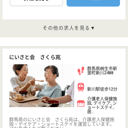
高柳会 ビハーラ寿苑
私どもが目指す老人保健施設は、余生に生きがい
を求めて、遊び心を忘れずにリハビリを積極的に
楽しむことのできる介護保険施設です。
群馬県前橋市江
木町1072
江木駅徒歩15分
介護老人保健施
設, デイケア, シ
ョートステイ,
居...
ビハーラ（ヴィハーラ）は梵語（サンスクリット語）
で「休息の場所」「憩いの園」の意味で使われていま
す。 本来の意味からすると「精舎」と訳され「僧侶
が仏道を修行する所」の意です。
介護職 正社員(日勤のみ)
給与
月給：185,600円〜231,100円
職種
介護職
休み多め
未経験OK
賞与4か月以上
車通勤OK
住宅手当あり
ブランクOK
WEB問合せ
詳細を見る