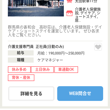
社会福祉法人 清水の会が運営する特別養護老人ホー
ムえいめいは、ショートステイ、デイサービス等を併
設しています。◆JR両毛線「前橋大島駅」10分、車
通勤も◎通勤に便利です♪◆社会保険完備◆賞与年2回
◆年間休日126日！お休みが多めでプライベートが充
実◆育児休暇取得実績あり。働きやすい環境です。
介護職員 正社員(日勤のみ)
給与
月給：196,000円
職種
介護職
休み多め
未経験OK
車通勤OK
住宅手当あり
育休・産休
WEB問合せ
詳細を見る
親孝行の里
群馬県太田市藪
塚町3922
阿左美駅徒歩29
分
特別養護老人ホ
ーム, デイサー
ビス, 訪問介護,
シ...