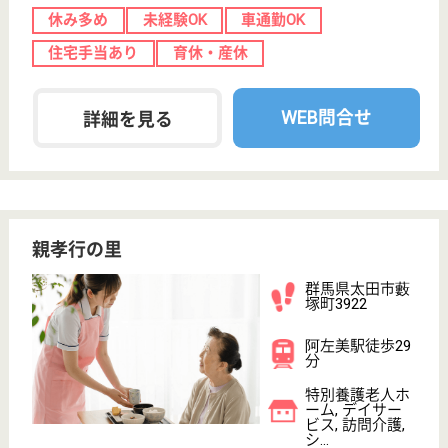
介護の転職支援サービスお申込み
30
簡単
登録
秒
保有資格を選択してくださ
誕生年を入
い
誕生年
必須
保有資格
必須
初任者研修
実務者研修
(ヘルパー2級)
(ヘルパー1級)
介護福祉士
社会福祉士
戻る
ケアマネジャー
PT
次のステッ
OT
その他・なし