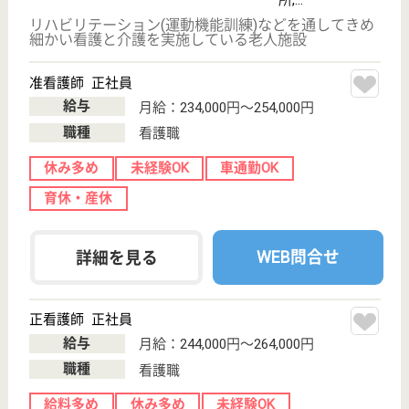
プライバシーポリシー
運営会社
採用ご担当者様へ
お知らせ
看護師の求人・転職なら
『クリックジョブ看護』
介護職求人支援サービス『クリックジョブ介護』運営会社:
ライフワンズ株式会社 ( 厚生労働大臣許可 )13- ユ -303765
Copyright©LifeOnes Ltd. All Rights Reserved
?>