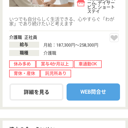
かすかわ会 元気の郷
群馬県前橋市粕
川町月田400
粕川駅徒歩20分
特別養護老人ホ
ーム, デイサー
ビス, ショート
ステイ...
特別養護老人ホーム・ショートステイ・デイ・サービ
スセンター・居宅介護支援事業所は「元気の郷」。
「明るく、楽しく、元気よく」を大切にした、思いや
りをはぐくむ施設です。◆社会保険完備◆賞与年2回
◆年間休日122日◆退職金共済加入◆未経験◎親切に
指導します♪やる気がある方、お待ちしています！
介護職 正社員(日勤のみ)
給与
月給：176,600円
職種
介護職
休み多め
未経験OK
賞与4か月以上
車通勤OK
育休・産休
WEB問合せ
詳細を見る