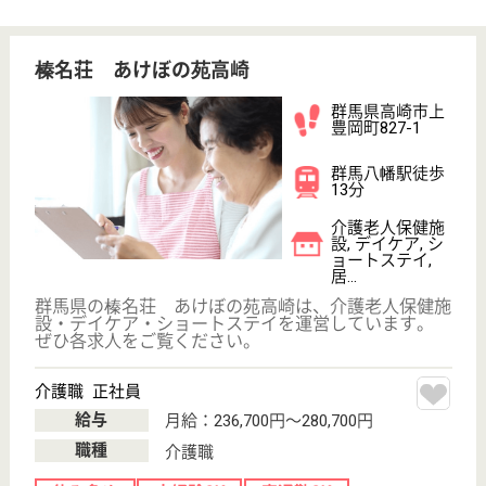
関東平野を一望する小高い丘の上に位置し、緑に囲ま
れ季節毎の草花や小鳥のさえずりが聞こえる、すばら
しい環境の中にあります
介護支援専門員 正社員(日勤のみ)
給与
月給：191,500円〜278,700円
職種
ケアマネジャー
休み多め
土日休み
車通勤OK
育休・産休
WEB問合せ
詳細を見る
看護職 正社員(日勤のみ)
給与
月給：182,200円〜280,700円
職種
看護職
休み多め
未経験OK
車通勤OK
住宅手当あり
育休・産休
WEB問合せ
詳細を見る