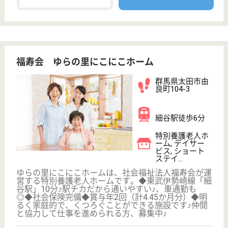
休み多め
未経験OK
賞与4か月以上
車通勤OK
住宅手当あり
WEB問合せ
詳細を見る
介護職 正社員
給与
月給：180,000円〜230,000円
職種
介護職
休み多め
賞与4か月以上
車通勤OK
住宅手当あり
育休・産休
WEB問合せ
詳細を見る
大胡至聖会 こうふく園
群馬県前橋市大
胡町351-1
大胡駅徒歩15分
特別養護老人ホ