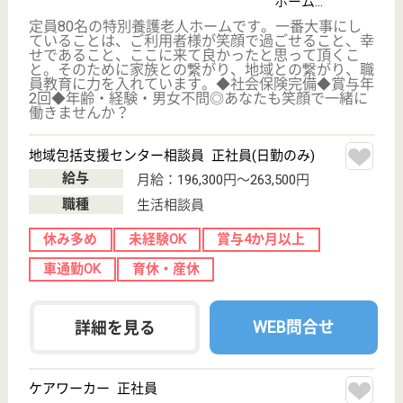
榛名荘 あけぼの苑高崎
群馬県高崎市上
豊岡町827-1
群馬八幡駅徒歩
13分
介護老人保健施
設, デイケア, シ
ョートステイ,
居...
群馬県の榛名荘 あけぼの苑高崎は、介護老人保健施
設・デイケア・ショートステイを運営しています。
ぜひ各求人をご覧ください。
介護職 正社員
給与
月給：236,700円〜280,700円
職種
介護職
休み多め
未経験OK
車通勤OK
育休・産休
寮あり
WEB問合せ
詳細を見る