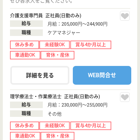
福寿会 ゆらの里にこにこホーム
群馬県太田市由
良町104-3
細谷駅徒歩6分
特別養護老人ホ
ーム, デイサー
ビス, ショート
ステイ...
ゆらの里にこにこホームは、社会福祉法人福寿会が運
営する特別養護老人ホームです。◆東武伊勢崎線「細
谷駅」10分♪駅チカだから通いやすい♪、車通勤も
◎◆社会保険完備◆賞与年2回（計4.45か月分）◆明
るく家庭的で、くつろぐことができる施設です♪仲間
と協力して仕事を進められる方、募集中♪
介護職 正社員
給与
月給：189,000円〜252,000円
職種
介護職
休み多め
無資格可
賞与4か月以上
車通勤OK
住宅手当あり
ブランクOK
WEB問合せ
詳細を見る