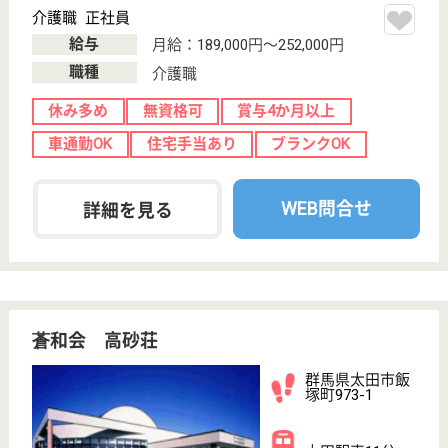
ーム, デイサー
ビス, ショート
ステイ
いつでも自分らしく生活できる、心やすらぐ「わが
家」であり続けたいと考えます
介護職 正社員
給与
月給：187,300円〜258,300円
職種
介護職
休み多め
賞与4か月以上
車通勤OK
育休・産休
託児所あり
WEB問合せ
詳細を見る
清水の会 えいめい
平成13年10月OPEN
群馬県前橋市天
川大島町3-705
前橋大島駅徒歩
14分
特別養護老人ホ
ーム, デイサー
ビス, ショート
ステイ...