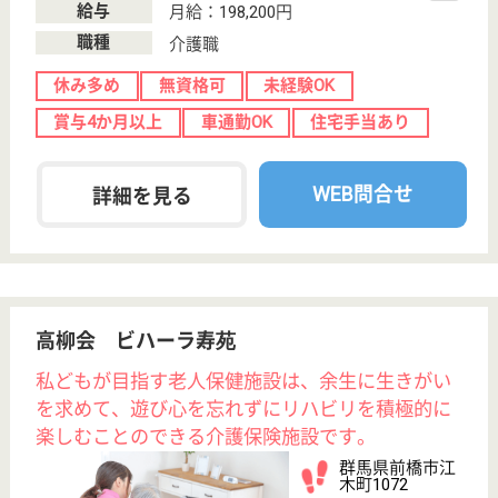
恵風会 恵風園
群馬県前橋市日
吉町2-20-14
城東駅徒歩7分
特別養護老人ホ
ーム, デイサー
ビス, 訪問介護,
居...
岡山操山山系の中にある、介護老人保健施設です。
『介護は人助けの原点です。私たちは「小さな太陽」
となって、ご利用者さまの心を「穏やかさ」と「明る
さ」で満たします。』を理念としています。◆社会保
険完備◆賞与年2回◆資格・経験不問◎やりがいのあ
るお仕事です。あなたも笑顔で一緒に働きませんか？
介護職 契約社員
給与
月給：184,000円〜194,000円
職種
介護職
休み多め
車通勤OK
育休・産休
駅徒歩10分以内
WEB問合せ
詳細を見る
介護職 正社員
給与
月給：188,000円〜235,850円
職種
介護職