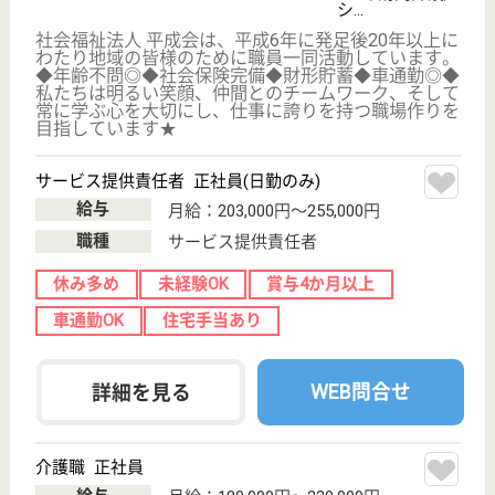
ビス, ショート
ステイ...
特別養護老人ホームを中心に併設された8施設・事業
で、様々な介護保険サービス、福祉サービスを提供し
ています
介護職 正社員
給与
月給：187,800円〜286,200円
職種
介護職
休み多め
未経験OK
車通勤OK
住宅手当あり
育休・産休
WEB問合せ
詳細を見る
ケアマネジャー 正社員(日勤のみ)
給与
月給：187,200円〜224,300円
職種
ケアマネジャー
休み多め
未経験OK
土日休み
車通勤OK
住宅手当あり
育休・産休
WEB問合せ
詳細を見る