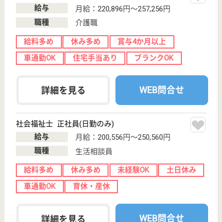
ホーム...
定員80名の特別養護老人ホームです。一番大事にし
ていることは、ご利用者様が笑顔で過ごせること、幸
せであること、ここに来て良かったと思って頂くこ
と。そのために家族との繋がり、地域との繋がり、職
員教育に力を入れています。◆社会保険完備◆賞与年
2回◆年齢・経験・男女不問◎あなたも笑顔で一緒に
働きませんか？
地域包括支援センター相談員 正社員(日勤のみ)
給与
月給：196,300円〜263,500円
職種
生活相談員
休み多め
未経験OK
賞与4か月以上
車通勤OK
育休・産休
WEB問合せ
詳細を見る
ケアワーカー 正社員
給与
月給：198,200円
職種
介護職
休み多め
無資格可
未経験OK
賞与4か月以上
車通勤OK
住宅手当あり
WEB問合せ
詳細を見る