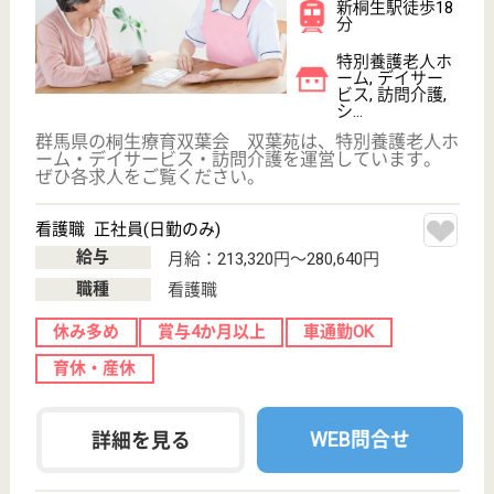
介護職 正社員
給与
月給：213,000円〜285,040円
職種
介護職
休み多め
無資格可
未経験OK
賞与4か月以上
車通勤OK
育休・産休
WEB問合せ
詳細を見る
榛名荘 あけぼの苑
榛名荘病院併設の老人保健施設
群馬県高崎市中
室田町2258-1
安中榛名駅車16
分