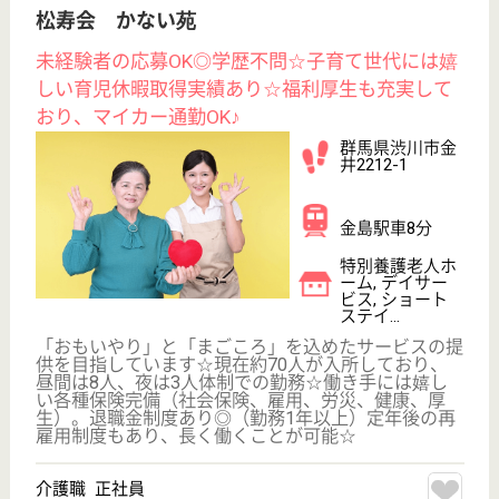
WEB問合せ
詳細を見る
理学療法士・作業療法士 正社員(日勤のみ)
給与
月給：230,000円〜255,000円
職種
その他
休み多め
未経験OK
賞与4か月以上
車通勤OK
育休・産休
WEB問合せ
詳細を見る
その他の求人を見る
光塩会 上毛の里
群馬県前橋市上
増田町600
駒形駅徒歩20分
特別養護老人ホ
ーム, デイサー
ビス, グループ