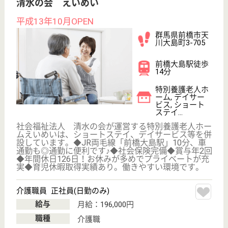
もっとみる（21-39 件 /39 件）
現在の検索条件
群馬県
変更
エリア・駅
休み多め
変更
こだわり条件
;
事業所情報の一部は、厚生労働省の介護事業所・生活関連情報
検索「介護サービス情報公表システム 」から転載しておりま
す。