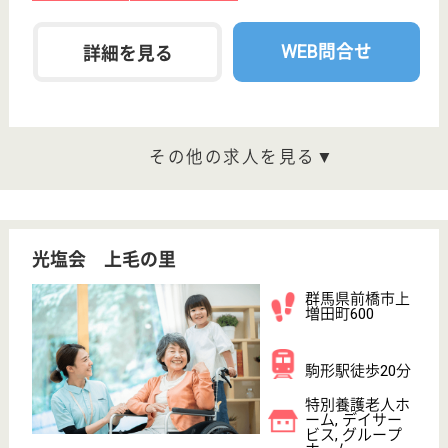
蒼和会 高砂荘
群馬県太田市飯
塚町973-1
太田駅車11分
介護老人保健施
設, デイケア, シ
ョートステイ,
居...
群馬県の蒼和会 高砂荘は、介護老人保健施設・デイ
ケア・ショートステイを運営しています。 ぜひ各求
人をご覧ください。
介護支援専門員 正社員(日勤のみ)
給与
月給：190,000円〜250,000円
職種
ケアマネジャー
休み多め
土日休み
車通勤OK
育休・産休
WEB問合せ
詳細を見る