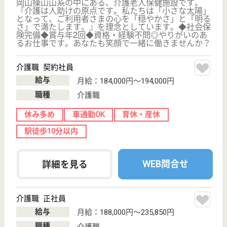
車通勤OK
育休・産休
WEB問合せ
詳細を見る
尾瀬長寿会 桜花苑
群馬県利根郡片
品村摺淵340
沼田駅車46分
特別養護老人ホ
ーム, デイサー
ビス, 訪問介護,
シ...
『職員が夢や誇りをもって生き生きと働くことのでき
る法人を目指します』◆社会保険完備◆昇給年1回、
賞与年2回◆年間休日122日、リフレッシュ休暇3日
♪◆育休・産休・介護休暇あり◆どんなことでも、自
ら考え行動できる、自ら課題や問題を分析し解決案を
提示できる環境が桜花苑には整っています！
看護職 正社員(日勤のみ)
給与
月給：182,600円〜266,300円
職種
看護職
休み多め
未経験OK
車通勤OK