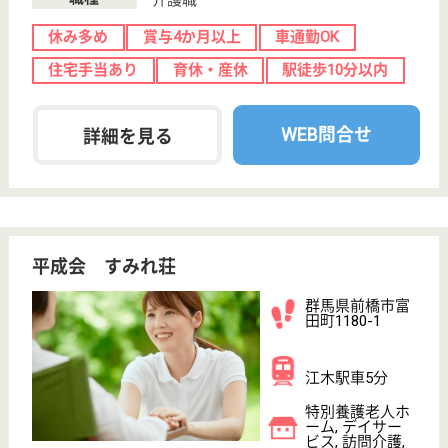
住宅手当あり
ブランクOK
育休・産休
WEB問合せ
詳細を見る
介護職 正社員
給与
月給：182,600円〜266,300円
職種
介護職
休み多め
無資格可
未経験OK
車通勤OK
住宅手当あり
ブランクOK
WEB問合せ
詳細を見る
永寿会 ほのぼの荘
平成8年3月OPEN
群馬県前橋市金
丸町252-1
江木駅車17分
特別養護老人ホ
ーム, デイサー