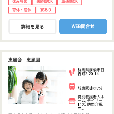
慈瑩会 高崎老人保健施設幸寿苑・福寿苑
クリニックが併設してるから安心
群馬県高崎市矢
中町841
倉賀野駅徒歩11
分
介護老人保健施
設, デイケア, 居
宅介護支援事業
所,...
リハビリテーション(運動機能訓練)などを通してきめ
細かい看護と介護を実施している老人施設
准看護師 正社員
給与
月給：234,000円〜254,000円
職種
看護職
休み多め
未経験OK
車通勤OK
育休・産休
WEB問合せ
詳細を見る
正看護師 正社員
給与
月給：244,000円〜264,000円
職種
看護職
給料多め
休み多め
未経験OK