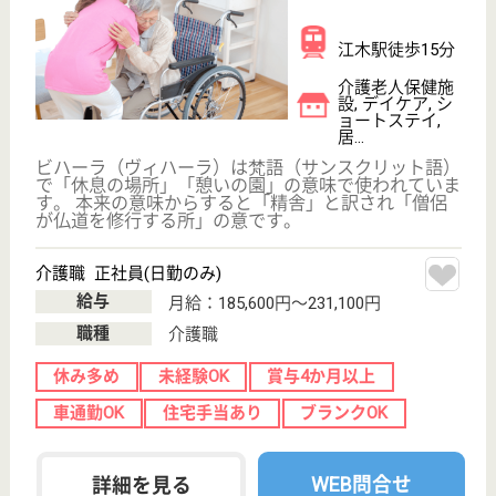
休み多め
賞与4か月以上
車通勤OK
住宅手当あり
育休・産休
駅徒歩10分以内
WEB問合せ
詳細を見る
平成会 すみれ荘
群馬県前橋市富
田町1180-1
江木駅車5分
特別養護老人ホ
ーム, デイサー
ビス, 訪問介護,
シ...
社会福祉法人 平成会は、平成6年に発足後20年以上に
わたり地域の皆様のために職員一同活動しています。
◆年齢不問◎◆社会保険完備◆財形貯蓄◆車通勤◎◆
私たちは明るい笑顔、仲間とのチームワーク、そして
常に学ぶ心を大切にし、仕事に誇りを持つ職場作りを
目指しています★
サービス提供責任者 正社員(日勤のみ)
給与
月給：203,000円〜255,000円
職種
サービス提供責任者