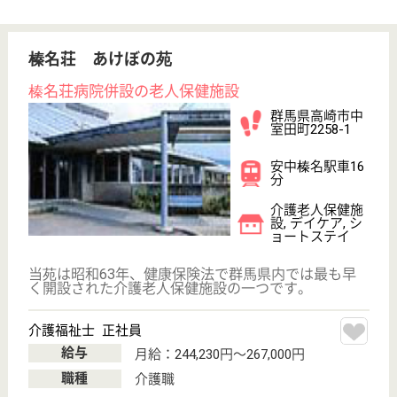
社会福祉法人三喜会は、特別養護老人ホーム・居宅介
護支援事業所を運営する総合福祉施設です。◆社会保
険完備◆賞与年2回（嬉しい合計4.5ヶ月分！）◆年間
休日数123日！◆育児有給休暇取得◎三喜会は休暇を
取得できる環境・家族を養える職場・定年まで働ける
体制を目指します★
介護職 正社員
給与
月給：187,200円〜280,800円
職種
介護職
休み多め
無資格可
未経験OK
賞与4か月以上
車通勤OK
住宅手当あり
WEB問合せ
詳細を見る
松寿会 かない苑
未経験者の応募OK◎学歴不問☆子育て世代には嬉
しい育児休暇取得実績あり☆福利厚生も充実して
おり、マイカー通勤OK♪
群馬県渋川市金
井2212-1
金島駅車8分