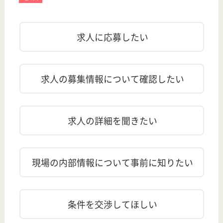
訂正依頼
この求人について、訂正箇所がある場合は
こちら
からご連
絡ください。
この求人は最終確認日の段階では募集を行っておりま
せん。また、最新の求人状況は異なる可能性もありま
す ので、お気軽にお問い合わせください。
近くのおすすめ求人
【伊勢崎(群馬県)】
■施設の名前のように和んで頂けるようにご家族に代わり、食事や心身のケアまでリラックスした環境でのサービスの提供を心掛けています。