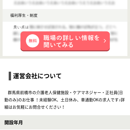
【ケアマネジャー】GENKINEXT 前橋大渡町
給与
月給：280,000円 基本給：280,000円 ※欠勤控除を伴う月給制 昇給：あり
勤務地
群馬県前橋市大渡町1-1-11
職種
ケアマネジャー
雇用形態
正社員(日勤のみ)
給料多め
休み多め
未経験OK
土日休み
育休・産休
こちらの施設のその他の求人