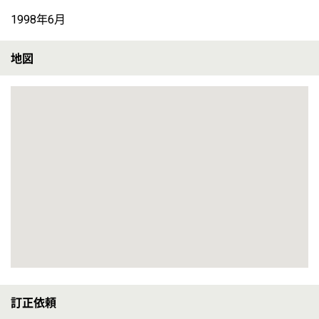
介護職 正社員
給与
月給：194,080円〜201,080円
職種
介護職
車通勤OK
住宅手当あり
育休・産休
看護職 正社員
給与
月給：217,000円〜307,000円
職種
看護職
車通勤OK
住宅手当あり
育休・産休
すべての求人情報(全7件)
サービス紹介