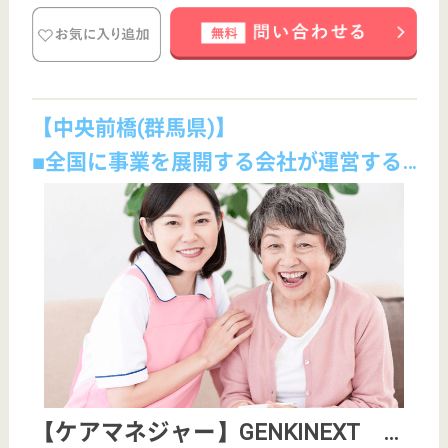
『クリックジョブ看護』
介護職求人支援サービス『クリックジョブ介護』運営会社:
ライフワンズ株式会社 ( 厚生労働大臣許可 )13- ユ -303765
Copyright©LifeOnes Ltd. All Rights Reserved