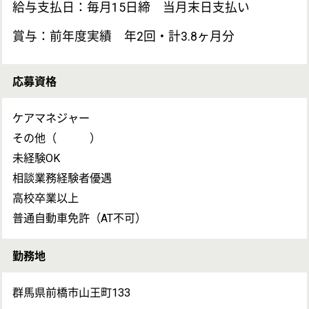
土曜
介護休暇
産前・産後休暇
育児休暇
看護休暇
年間休日111日
育児休暇取得実績あり
有給休暇 あり
仕事の内容
介護老人保健施設にて相談業務を担当していただきま
す。
・家族支援業務
・要介護認定調査
雇用形態
正社員(日勤のみ)
備考
加入保険：厚生年金、健康保険、雇用保険、労災保険
試用期間：なし