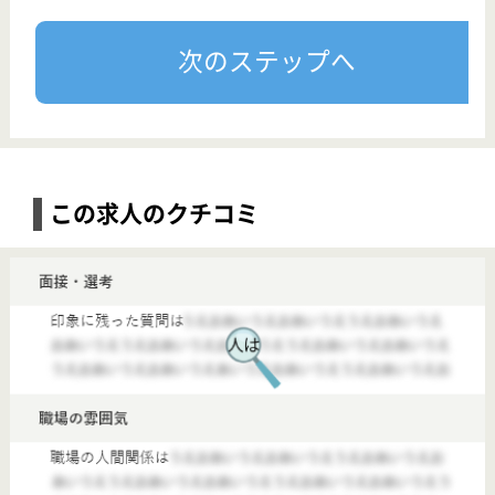
【主任ケアマネジャー】植木会 なごみ（居宅、デイ、ショート）
給与
月給：264,500円〜270,540円 基本給：189,500円〜195,540円 資格手当 （主任ケアマネ）25,000円 皆勤手当 10,000円 責任者手当 40,000円 昇給：あり 年1回 500円～2,000円／月 給与支払日：毎月末日締 翌月15日支払い
勤務地
群馬県伊勢崎市本関町1218-6
職種
主任ケアマネジャー
雇用形態
正社員(日勤のみ)
給料多め
休み多め
車通勤OK
育休・産休
【中央前橋(群馬県)】
■全国に事業を展開する会社が運営する施設でケアマネとして働きませんか？