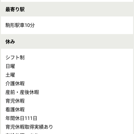
退職制度：定年60歳 再雇用65歳まで 退職金あり (勤
続5年以上)
通勤：車通勤可 通勤手当月上限 7,800円まで支給
入居可能住宅：単身用 なし 家庭用 なし
受動喫煙対策：敷地内禁煙
試用期間 詳細は別途
求人についてのお問い合わせ
お問い合わせの内容を選択
保有資格を
い
必須
保有資格
必須
初任者研修
(ヘルパー2級)
求人に応募したい
介護福祉士
求人の募集情報について確認したい
ケアマネジャー