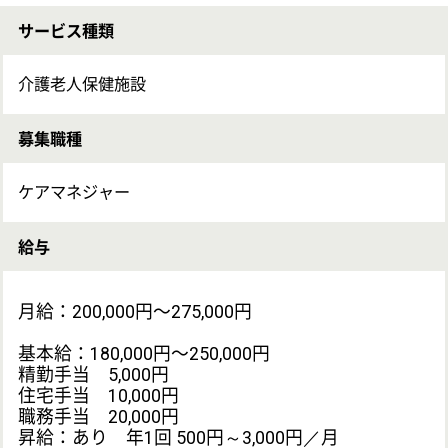
給与支払日：毎月15日締 当月末日支払い
賞与：前年度実績 年2回・計3.8ヶ月分
応募資格
ケアマネジャー
その他（ ）
未経験OK
相談業務経験者優遇
高校卒業以上
普通自動車免許（AT不可）
勤務地
群馬県前橋市山王町133
最寄り駅
駒形駅車10分
休み
シフト制
日曜