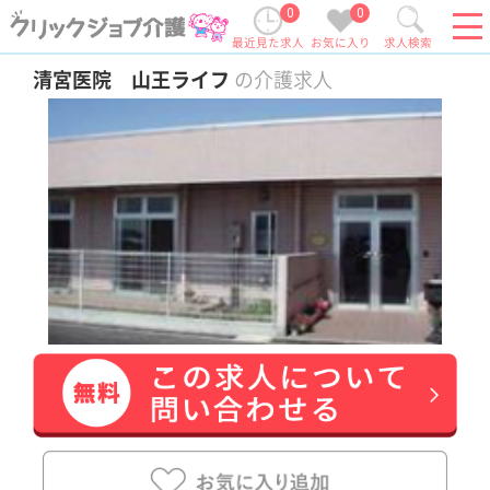
0
0
最近見た求人
お気に入り
求人検索
清宮医院 山王ライフ
の介護求人
未経験OK
土日休み
車通勤OK
住宅手当あり
育休・産休
この求人の特長
マイカー通勤可能♪未経験の方も歓迎求人です♪