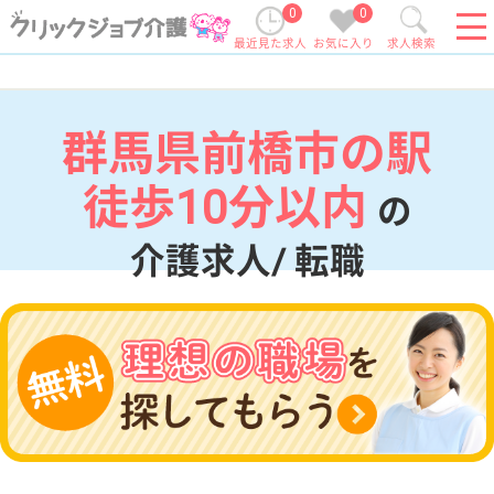
0
0
最近見た求人
お気に入り
求人検索
群馬県前橋市の駅
徒歩10分以内
の
介護求人/ 転職
現在の検索条件
群馬県/前橋市
変更
エリア・駅
駅徒歩10分以内
変更
こだわり条件