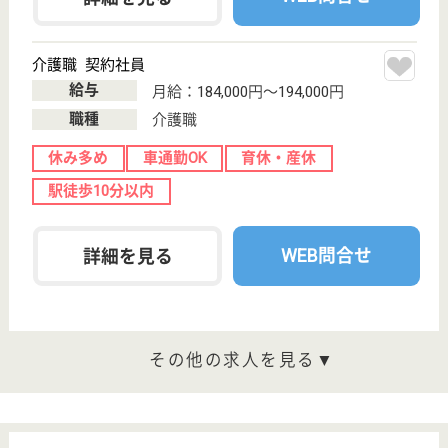
その他の求人を見る
ほねつぎデイサービス前橋古市町
群馬県前橋市古
市町1-16-1
新前橋駅徒歩10
分
デイサービス
群馬県のほねつぎデイサービス前橋古市町は、デイサ
ービスを運営しています。 ぜひ各求人をご覧くださ
い。
介護職 正社員(日勤のみ)
給与
月給：180,000円〜199,000円
職種
介護職
未経験OK
土日休み
車通勤OK
駅徒歩10分以内