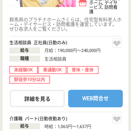
相生会 わかば病院
群馬県前橋市新
前橋町3-3
新前橋駅徒歩10
分
病院
群馬県の相生会 わかば病院は、病院を運営していま
す。 ぜひ各求人をご覧ください。
看護助手 正社員
給与
月給：193,900円〜211,900円
職種
その他
休み多め
無資格可
未経験OK
賞与4か月以上
車通勤OK
育休・産休
WEB問合せ
詳細を見る
すずかけ すずかけの家
群馬県前橋市天