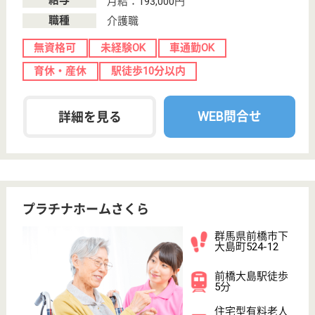
ホームヘルパー パート(日勤のみ)
給与
時給：1,100円〜1,740円
職種
介護職
給料多め
未経験OK
車通勤OK
育休・産休
駅徒歩10分以内
WEB問合せ
詳細を見る
介護職 契約社員
給与
月給：184,000円〜194,000円
職種
介護職
休み多め
車通勤OK
育休・産休
駅徒歩10分以内
WEB問合せ
詳細を見る
その他の求人を見る