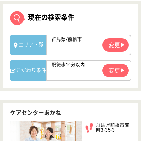
ケアセンターあかね
群馬県前橋市南
町3-35-3
前橋駅徒歩4分
訪問介護, 居宅
介護支援事業所
群馬県のケアセンターあかねは、訪問介護・居宅介護
支援事業所を運営しています。 ぜひ各求人をご覧く
ださい。
訪問介護 正社員(日勤のみ)
給与
月給：227,000円〜270,000円
職種
介護職
未経験OK
車通勤OK
育休・産休
駅徒歩10分以内
WEB問合せ
詳細を見る