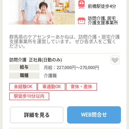
福祉用具相談員 正社員(日勤のみ)
給与
月給：205,000円〜258,000円
職種
その他
給料多め
無資格可
未経験OK
車通勤OK
駅徒歩10分以内
WEB問合せ
詳細を見る
その他の求人を見る
グランヴィル前橋
群馬県前橋市千
代田町3-3-20