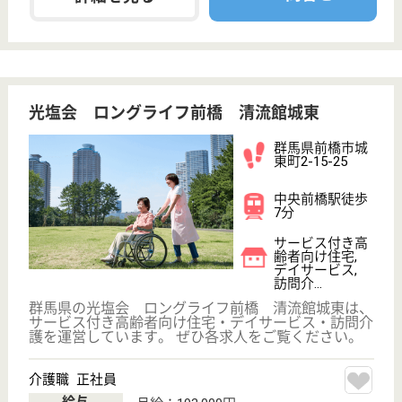
職種
介護職
給料多め
無資格可
未経験OK
車通勤OK
育休・産休
駅徒歩10分以内
WEB問合せ
詳細を見る
その他の求人を見る
恵風会 恵風園
群馬県前橋市日
吉町2-20-14
城東駅徒歩7分
特別養護老人ホ
ーム, デイサー
ビス, 訪問介護,
居...
岡山操山山系の中にある、介護老人保健施設です。
『介護は人助けの原点です。私たちは「小さな太陽」
となって、ご利用者さまの心を「穏やかさ」と「明る
さ」で満たします。』を理念としています。◆社会保
険完備◆賞与年2回◆資格・経験不問◎やりがいのあ
るお仕事です。あなたも笑顔で一緒に働きませんか？