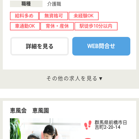
川大島町1441
前橋大島駅徒歩
7分
グループホーム,
小規模多機能
群馬県のすずかけ すずかけの家は、グループホー
ム・小規模多機能を運営しています。 ぜひ各求人を
ご覧ください。
介護支援専門員 正社員(日勤のみ)
給与
月給：200,000円
職種
ケアマネジャー
土日休み
車通勤OK
住宅手当あり
育休・産休
駅徒歩10分以内
WEB問合せ
詳細を見る
光塩会 ロングライフ前橋 クリスタル館
群馬県前橋市下
沖町123-1