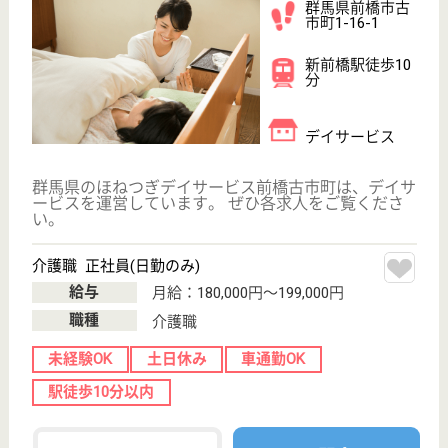
看護師の求人・転職なら
『クリックジョブ看護』
介護職求人支援サービス『クリックジョブ介護』運営会社:
ライフワンズ株式会社 ( 厚生労働大臣許可 )13- ユ -303765
Copyright©LifeOnes Ltd. All Rights Reserved
?>