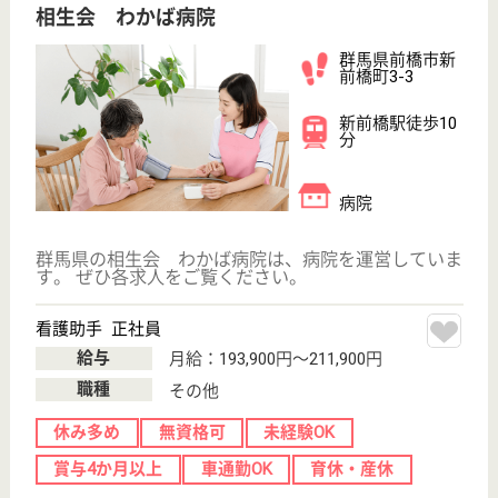
WEB問合せ
詳細を見る
光塩会 ロングライフ前橋 本館
群馬県前橋市下
沖町125
三俣駅徒歩10分
介護付有料老人
ホーム, 居宅介
護支援事業所,
訪問介護
群馬県の光塩会 ロングライフ前橋 本館は、介護付
有料老人ホーム・居宅介護支援事業所・訪問介護を運
営しています。 ぜひ各求人をご覧ください。
介護支援専門員 正社員(日勤のみ)
給与
月給：195,000円〜250,000円
職種
ケアマネジャー
未経験OK
車通勤OK
駅徒歩10分以内
WEB問合せ
詳細を見る