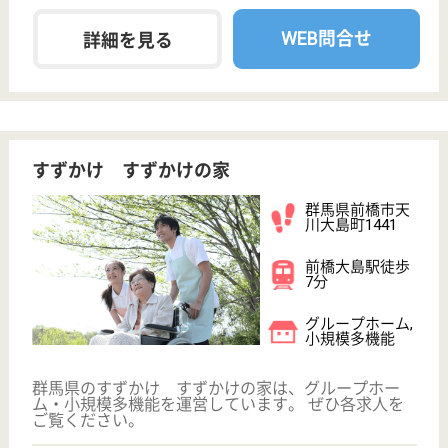
現在の検索条件
群馬県/前橋市
変更
エリア・駅
駅徒歩10分以内
変更
こだわり条件
;
事業所情報の一部は、厚生労働省の介護事業所・生活関連情報
検索「介護サービス情報公表システム 」から転載しておりま
す。