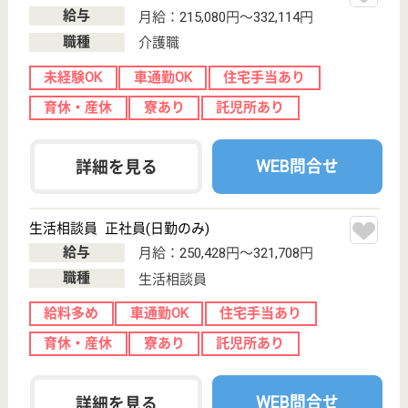
プラチナホームさくら
群馬県前橋市下
大島町524-12
前橋大島駅徒歩
5分
住宅型有料老人
ホーム, デイサ
ービス, 訪問看
護
群馬県のプラチナホームさくらは、住宅型有料老人ホ
ーム・デイサービス・訪問看護を運営しています。
ぜひ各求人をご覧ください。
生活相談員 正社員(日勤のみ)
給与
月給：190,000円〜240,000円
職種
生活相談員
未経験OK
車通勤OK
育休・産休
駅徒歩10分以内
WEB問合せ
詳細を見る
介護職 パート(日勤夜勤あり)
給与
時給：1,063円〜1,637円