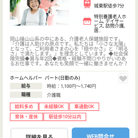
三俣駅徒歩9分
介護付有料老人
ホーム, 住宅型
有料老人ホーム,
デイ...
群馬県の光塩会 ロングライフ前橋 クリスタル館
は、介護付有料老人ホーム・住宅型有料老人ホーム・
デイサービスを運営しています。 ぜひ各求人をご覧
ください。
介護支援専門員 正社員(日勤のみ)
給与
月給：195,000円〜250,000円
職種
ケアマネジャー
未経験OK
車通勤OK
育休・産休
駅徒歩10分以内
WEB問合せ
詳細を見る
介護職 正社員
給与
月給：191,000円〜240,000円
職種
介護職
未経験OK
車通勤OK
育休・産休
駅徒歩10分以内
WEB問合せ
詳細を見る