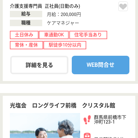
介護の転職支援サービスお申込み
30
簡単
登録
秒
保有資格を選択してくださ
誕生年を入
い
誕生年
必須
保有資格
必須
初任者研修
実務者研修
(ヘルパー2級)
(ヘルパー1級)
介護福祉士
社会福祉士
戻る
ケアマネジャー
PT
次のステッ
OT
その他・なし
次のステップへ