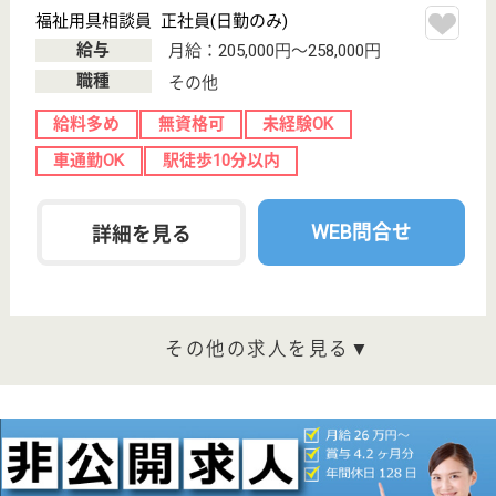
中央前橋駅徒歩
10分
介護付有料老人
ホーム, デイサ
ービス, ショー
トステイ
群馬県のグランヴィル前橋は、介護付有料老人ホー
ム・デイサービス・ショートステイを運営していま
す。 ぜひ各求人をご覧ください。
介護職 正社員
給与
月給：215,080円〜332,114円
職種
介護職
未経験OK
車通勤OK
住宅手当あり
育休・産休
寮あり
託児所あり
WEB問合せ
詳細を見る
生活相談員 正社員(日勤のみ)
給与
月給：250,428円〜321,708円
職種
生活相談員
給料多め
車通勤OK
住宅手当あり
育休・産休
寮あり
託児所あり
WEB問合せ
詳細を見る