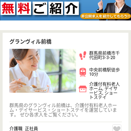
光塩会 ロングライフ前橋 清流館城東
群馬県前橋市城
東町2-15-25
中央前橋駅徒歩
7分
サービス付き高
齢者向け住宅,
デイサービス,
訪問介...
群馬県の光塩会 ロングライフ前橋 清流館城東は、
サービス付き高齢者向け住宅・デイサービス・訪問介
護を運営しています。 ぜひ各求人をご覧ください。
介護職 正社員
給与
月給：193,000円
職種
介護職
無資格可
未経験OK
車通勤OK
育休・産休
駅徒歩10分以内
WEB問合せ
詳細を見る