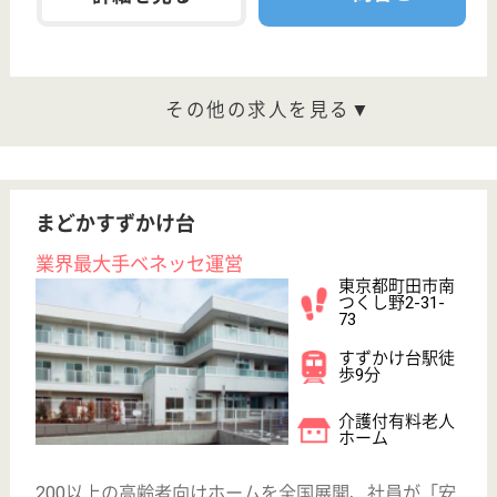
200以上の高齢者向けホームを全国展開、社員が「安
心して、長く、働きやすい」職場づくりを目指して、
さまざまな福利厚生・各種制度を用意しています
サービススタッフ 正社員
給与
月給：252,000円〜280,000円
職種
介護職
育休・産休
寮あり
駅徒歩10分以内
WEB問合せ
詳細を見る
サービススタッフ／経験者採用1 正社員
給与
月給：287,500円
職種
介護職
給料多め
育休・産休
寮あり
駅徒歩10分以内
WEB問合せ
詳細を見る
その他の求人を見る