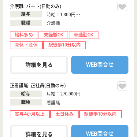
運営しています。 ぜひ各求人をご覧ください。
看護師 正社員
給与
月給：254,000円〜280,500円
職種
看護職
車通勤OK
育休・産休
駅徒歩10分以内
WEB問合せ
詳細を見る
グリーンメディ明大前
土日祝休み、プライベートも充実
東京都杉並区和
泉2-5-60
明大前駅徒歩10
分
デイサービス,
居宅介護支援事
業所, 訪問看護,
その他
日中の在宅療養のご支援、住み慣れた地域でその人ら
しく療養生活を送れるように、ご自宅などにおいて看
護・医療ケアやをご提供し、自立への支援を行うサー
ビス