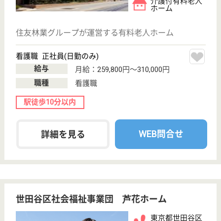
給与
月給：250,000円〜285,000円
職種
サービス提供責任者
給料多め
未経験OK
育休・産休
駅徒歩10分以内
WEB問合せ
詳細を見る
その他の求人を見る
東京ほくと医療生活協同組合 地域ケアセンタ
ーはけた
東京都荒川区荒
川4-54-5
町屋〔京成線〕
駅徒歩4分, 町屋
〔千代田線〕駅
徒...
デイサービス,
クリニック, 居
宅介護支援事業
所, ...
東京都の東京ほくと医療生活協同組合 地域ケアセン
ターはけたは、デイサービス・クリニック・居宅介護
支援事業所を運営しています。 ぜひ各求人をご覧く
ださい。