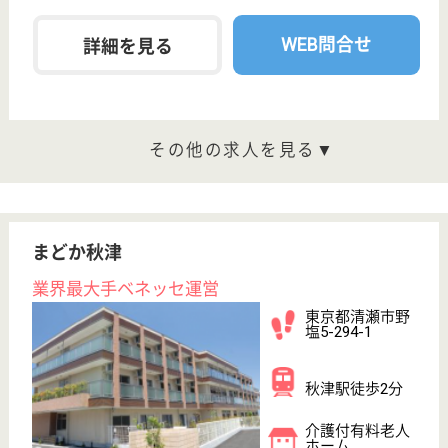
給与
月給：348,000円
職種
介護職
育休・産休
寮あり
駅徒歩10分以内
WEB問合せ
詳細を見る
その他の求人を見る
グランダ大井町
業界最大手ベネッセ運営
東京都品川区二
葉1-4-15
下神明駅徒歩3
分, 大井町駅徒
歩10分, 西大井...
介護付有料老人
ホーム
200以上の高齢者向けホームを全国展開、社員が「安
心して、長く、働きやすい」職場づくりを目指して、
さまざまな福利厚生・各種制度を用意しています