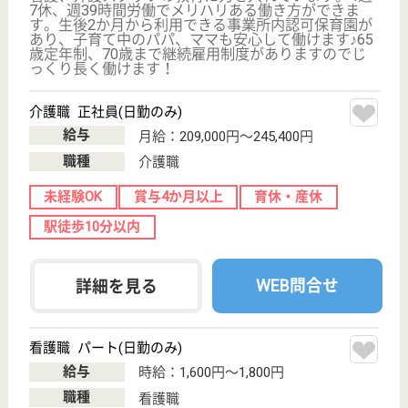
サイトマップ
利用規約
プライバシーポリシー
運営会社
採用ご担当者様へ
お知らせ
看護師の求人・転職なら
『クリックジョブ看護』
介護職求人支援サービス『クリックジョブ介護』運営会社:
ライフワンズ株式会社 ( 厚生労働大臣許可 )13- ユ -303765
Copyright©LifeOnes Ltd. All Rights Reserved