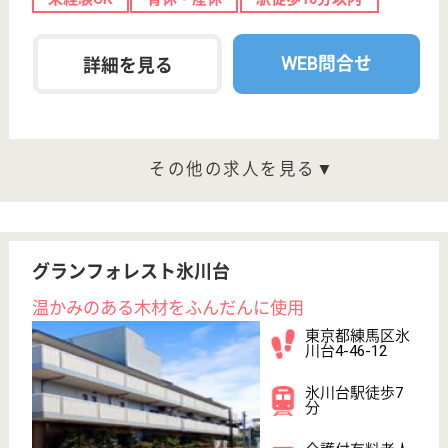
医療法人社団 野﨑クリニック
東京都杉並区阿
佐谷南3-37-13
阿佐ヶ谷駅徒歩
4分
クリニック, 居
宅介護支援事業
所, 訪問介護, 訪
問...
東京都の医療法人社団 野﨑クリニックは、クリニッ
ク・居宅介護支援事業所・訪問介護を運営していま
す。 ぜひ各求人をご覧ください。
訪問介護 正社員(日勤のみ)
給与
月給：210,000円〜230,000円
職種
介護職
未経験OK
育休・産休
駅徒歩10分以内
WEB問合せ
詳細を見る
サービス提供責任者 正社員(日勤のみ)