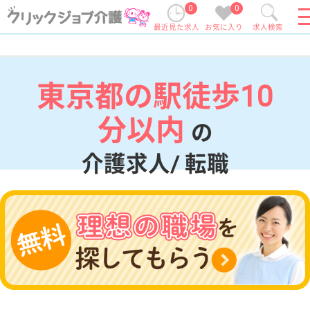
0
0
最近見た求人
お気に入り
求人検索
東京都の駅徒歩10
分以内
の
介護求人/ 転職
現在の検索条件
東京都
変更
エリア・駅
駅徒歩10分以内
変更
こだわり条件