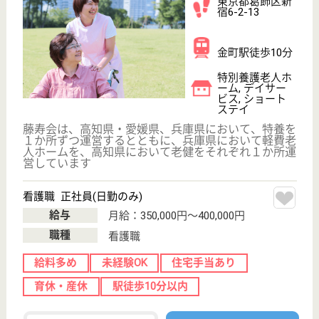
初任者研修
実務者研修
(ヘルパー2級)
(ヘルパー1級)
介護福祉士
社会福祉士
戻る
ケアマネジャー
PT
次のステッ
OT
その他・なし
次のステップへ
サービス紹介
クリックジョブ介護とは
ご利用の流れ
公式LINE＠
お役立ち情報