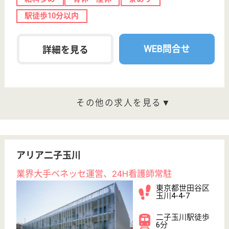
業界最大手ベネッセグループ
東京都品川区東
品川3-17-25
青物横丁駅徒歩
10分, 品川シー
サイド駅徒歩10
分
介護付有料老人
ホーム
2012年4月OPEN
サービススタッフ／経験者採用1 正社員
給与
月給：327,500円
職種
介護職
給料多め
育休・産休
寮あり
駅徒歩10分以内
WEB問合せ
詳細を見る
サービススタッフ／経験者採用2 正社員
給与
月給：335,000円
職種
介護職
給料多め
育休・産休
寮あり
駅徒歩10分以内