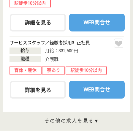
粕谷2-23-1
芦花公園駅徒歩
8分
特別養護老人ホ
ーム, デイサー
ビス, ショート
ステイ...
東京都の世田谷区社会福祉事業団 芦花ホームは、特
別養護老人ホーム・デイサービス・ショートステイを
運営しています。 ぜひ各求人をご覧ください。
介護職 契約社員
給与
月給：231,000円〜295,000円
職種
介護職
休み多め
無資格可
育休・産休
駅徒歩10分以内
WEB問合せ
詳細を見る
介護職 正社員
給与
月給：238,000円〜294,600円
職種
介護職
休み多め
未経験OK
住宅手当あり
育休・産休
駅徒歩10分以内