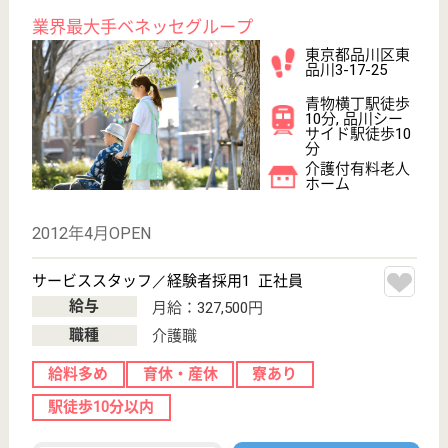
正看護職 正社員(日勤のみ)
給与
月給：270,000円
職種
看護職
賞与4か月以上
土日休み
駅徒歩10分以内
WEB問合せ
詳細を見る
その他の求人を見る
福寿会 梅田診療所
東京都足立区梅
田8-12-10
梅島駅徒歩4分
クリニック, 訪
問介護
東武伊勢崎線の梅田駅近くにあり、地域に密着した保
健・医療・福祉に至る包括的なサービスを提供してい
ます。介護保険がまだなかった時代から、患者やその