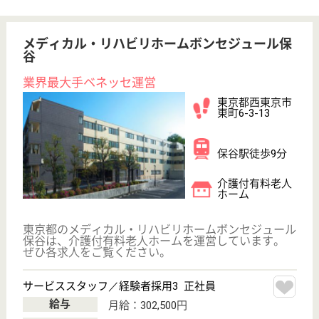
WEB問合せ
詳細を見る
藤寿会 エトワール
ユニット型の特別養護老人ホーム
東京都葛飾区新
宿6-2-13
金町駅徒歩10分
特別養護老人ホ
ーム, デイサー
ビス, ショート
ステイ
藤寿会は、高知県・愛媛県、兵庫県において、特養を
１か所ずつ運営するとともに、兵庫県において軽費老
人ホームを、高知県において老健をそれぞれ１か所運
営しています
看護職 正社員(日勤のみ)
給与
月給：350,000円〜400,000円
職種
看護職
給料多め
未経験OK
住宅手当あり
育休・産休
駅徒歩10分以内