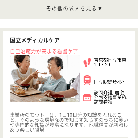
駅徒歩10分以内
WEB問合せ
詳細を見る
看護職 パート(日勤のみ)
給与
時給：1,600円〜1,800円
職種
看護職
給料多め
駅徒歩10分以内
WEB問合せ
詳細を見る
心身会 さくらさくら
東京都調布市布
田3-25-4
布田駅徒歩8分
グループホーム
東京都の心身会 さくらさくらは、グループホームを