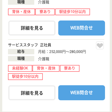
WEB問合せ
詳細を見る
朔望会 ビオラ
年1回の昇給、年2回の賞与支給に貴方の頑張りを
しっかり反映します。勤続年数2年以上で退職金支
給！
東京都板橋区前
野町3-36-10
ときわ台駅徒歩
16分, 本蓮沼駅
徒歩10分
サービス付き高
齢者向け住宅,
デイサービス,
訪問介...
看護、介護スタッフの教育に力を入れています。4週
7休、週39時間労働でメリハリある働き方ができま
す。生後2か月から利用できる事業所内認可保育園が
あり、子育て中のパパ、ママも安心して働けます♪65
歳定年制、70歳まで継続雇用制度がありますのでじ
っくり長く働けます！
介護職 正社員(日勤のみ)
給与
月給：209,000円〜245,400円
職種
介護職
未経験OK
賞与4か月以上
育休・産休