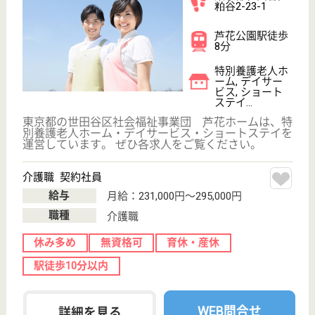
ケアマネジャー 正社員(日勤のみ)
給与
月給：214,200円〜325,000円
職種
ケアマネジャー
住宅手当あり
ブランクOK
育休・産休
駅徒歩10分以内
WEB問合せ
詳細を見る
もっとみる（21-40 件 /1485 件）
現在の検索条件
東京都
変更
エリア・駅
駅徒歩10分以内
変更
こだわり条件