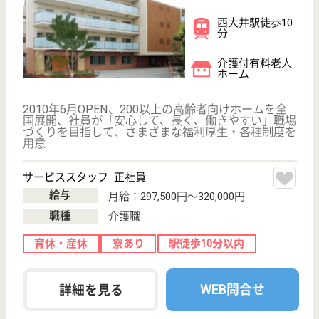
サービススタッフ／経験者採用2 正社員
給与
月給：335,000円
職種
介護職
給料多め
育休・産休
寮あり
駅徒歩10分以内
WEB問合せ
詳細を見る
その他の求人を見る
リハビリホームボンセジュール三鷹
業界最大手ベネッセグループ傘下
東京都三鷹市下