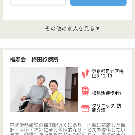
正看護職 パート(日勤のみ)
給与
時給：1,800円〜2,500円
職種
看護職
給料多め
育休・産休
駅徒歩10分以内
WEB問合せ
詳細を見る
准看護師 パート(日勤のみ)
給与
時給：1,600円
職種
看護職
土日休み
駅徒歩10分以内
WEB問合せ
詳細を見る
その他の求人を見る
セントケア府中
東京都府中市片
町2-15-8