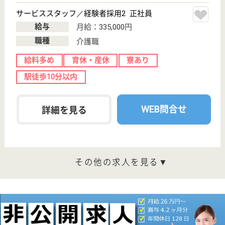
連雀3-43-23
三鷹駅徒歩2分
介護付有料老人
ホーム
東京都のリハビリホームボンセジュール三鷹は、介護
付有料老人ホームを運営しています。 ぜひ各求人を
ご覧ください。
サービススタッフ／経験者採用3 正社員
給与
月給：312,500円
職種
介護職
育休・産休
寮あり
駅徒歩10分以内
WEB問合せ
詳細を見る
サービススタッフ／経験者採用2 正社員
給与
月給：305,000円
職種
介護職
給料多め
育休・産休
寮あり
駅徒歩10分以内
WEB問合せ
詳細を見る