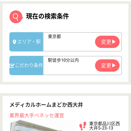
メディカルホームまどか西大井
業界最大手ベネッセ運営
東京都品川区西
大井5-23-13
西大井駅徒歩10
分
介護付有料老人
ホーム
2010年6月OPEN、200以上の高齢者向けホームを全
国展開、社員が「安心して、長く、働きやすい」職場
づくりを目指して、さまざまな福利厚生・各種制度を
用意
サービススタッフ 正社員
給与
月給：297,500円〜320,000円
職種
介護職
育休・産休
寮あり
駅徒歩10分以内
WEB問合せ
詳細を見る