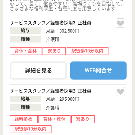
アリア二子玉川
業界大手ベネッセ運営、24H看護師常駐
東京都世田谷区
玉川4-4-7
二子玉川駅徒歩
6分
介護付有料老人
ホーム
200以上の高齢者向けホームを全国展開、社員が「安
心して、長く、働きやすい」職場づくりを目指して、
さまざまな福利厚生・各種制度を用意しています
サービススタッフ／経験者採用1 正社員
給与
月給：333,000円
職種
介護職
給料多め
育休・産休
寮あり
駅徒歩10分以内
WEB問合せ
詳細を見る
サービススタッフ／経験者採用3 正社員