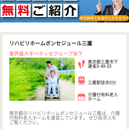
その他の求人を見る
まどかすずかけ台
業界最大手ベネッセ運営
東京都町田市南
つくし野2-31-
73
すずかけ台駅徒
歩9分
介護付有料老人
ホーム
200以上の高齢者向けホームを全国展開、社員が「安
心して、長く、働きやすい」職場づくりを目指して、
さまざまな福利厚生・各種制度を用意しています
サービススタッフ／経験者採用3 正社員
給与
月給：302,500円
職種
介護職
育休・産休
寮あり
駅徒歩10分以内