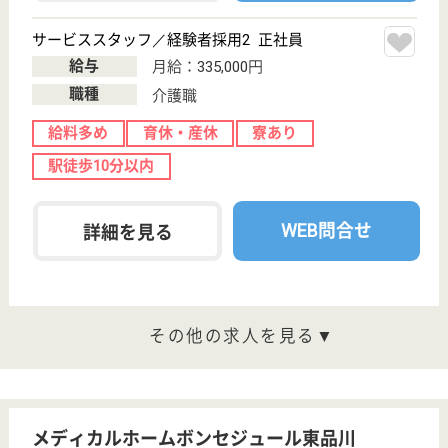
その他の求人を見る
国立メディカルケア
自己治癒力が高まる看護ケア
東京都国立市東
1-17-20
国立駅徒歩4分
訪問介護, 居宅
介護支援事業所,
訪問看護
事業所のモットーは、1日10日分の知識を入れるこ
と、そのような環境なので知らず知らずのうちに笑い
や専門的な知識が豊富になります、他職種間が刺激し
あう楽しい職場
介護職 パート(日勤のみ)
給与
時給：1,300円〜
職種
介護職
給料多め
未経験OK
車通勤OK
育休・産休
駅徒歩10分以内
WEB問合せ
詳細を見る