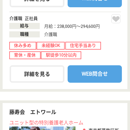
;
事業所情報の一部は、厚生労働省の介護事業所・生活関連情報
検索「介護サービス情報公表システム 」から転載しておりま
す。
介護の転職支援サービスお申込み
30
簡単
登録
秒
保有資格を選択してくださ
誕生年を入
い
誕生年
必須
保有資格
必須