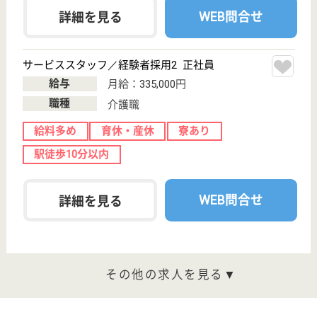
家族の願いを叶える為には何をすべきかについて考え
てきました。必要な時に必要な人が受けられるトータ
ルサービスを現在も追求しています。
理学療法士 パート(日勤のみ)
給与
時給：2,000円
職種
リハビリ職（理学療法士）
給料多め
未経験OK
土日休み
育休・産休
駅徒歩10分以内
WEB問合せ
詳細を見る
言語聴覚士 正社員(日勤のみ)
給与
月給：218,100円〜286,900円
職種
その他
未経験OK
育休・産休
駅徒歩10分以内
WEB問合せ
詳細を見る
その他の求人を見る