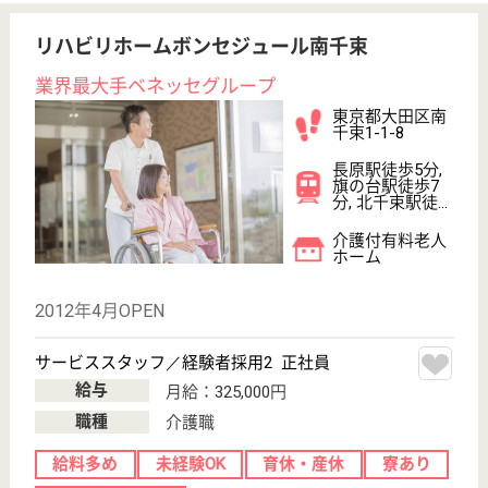
グランフォレスト氷川台
温かみのある木材をふんだんに使用
東京都練馬区氷
川台4-46-12
氷川台駅徒歩7
分
介護付有料老人
ホーム
住友林業グループが運営する有料老人ホーム
看護職 正社員(日勤のみ)
給与
月給：259,800円〜310,000円
職種
看護職
駅徒歩10分以内
WEB問合せ
詳細を見る
世田谷区社会福祉事業団 芦花ホーム
東京都世田谷区