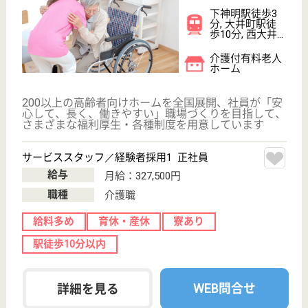
介護付有料老人
ホーム
東京都のメディカル・リハビリホームボンセジュール
保谷は、介護付有料老人ホームを運営しています。
ぜひ各求人をご覧ください。
サービススタッフ／経験者採用3 正社員
給与
月給：302,500円
職種
介護職
育休・産休
寮あり
駅徒歩10分以内
WEB問合せ
詳細を見る
サービススタッフ 正社員
給与
月給：252,000円〜280,000円
職種
介護職
未経験OK
育休・産休
寮あり
駅徒歩10分以内
WEB問合せ
詳細を見る