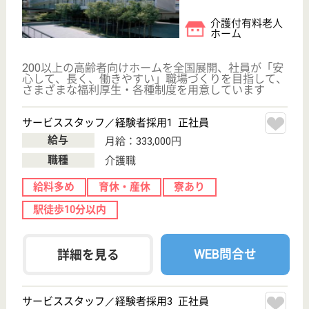
WEB問合せ
詳細を見る
その他の求人を見る
リハビリホームボンセジュール南千束
業界最大手ベネッセグループ
東京都大田区南
千束1-1-8
長原駅徒歩5分,
旗の台駅徒歩7
分, 北千束駅徒...
介護付有料老人
ホーム
2012年4月OPEN
サービススタッフ／経験者採用2 正社員
給与
月給：325,000円
職種
介護職
給料多め
未経験OK
育休・産休
寮あり