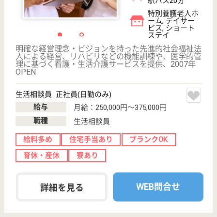
給料多め
無資格可
住宅手当あり
ブランクOK
育休・産休
寮あり
WEB問合せ
詳細を見る
江東ことぶき会 寿園
1997年4月開設
東京都江東区北
砂2-1-16
西大島駅徒歩15
分, 南砂町駅徒
歩18分
特別養護老人ホ
ーム, デイサー
ビス, ショート
ステイ...
区内にお住まいの65歳以上の方で介護認定の結果、
非該当と認定された方の介護予防サービス
主任介護支援専門員 正社員(日勤のみ)
給与
月給：275,000円〜340,000円
職種
ケアマネジャー
給料多め
ブランクOK
育休・産休