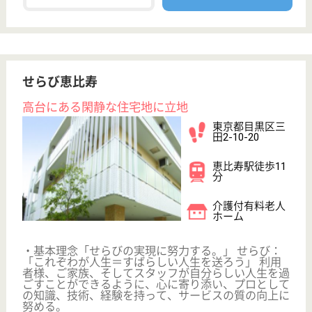
ケアマネジャー
PT
次のステッ
OT
その他・なし
次のステップへ
サービス紹介
クリックジョブ介護とは
ご利用の流れ
公式LINE＠
お役立ち情報
転職ノウハウ
初めての介護転職