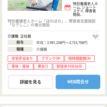
看護職 正社員
給与
月給：209,500円〜
職種
看護職
未経験OK
住宅手当あり
ブランクOK
育休・産休
託児所あり
駅徒歩10分以内
WEB問合せ
詳細を見る
せらび恵比寿
高台にある閑静な住宅地に立地
東京都目黒区三
田2-10-20
恵比寿駅徒歩11
分
介護付有料老人
ホーム
・基本理念「せらびの実現に努力する。」 せらび：
「これぞわが人生＝すばらしい人生を送ろう」 利用
者様、ご家族、そしてスタッフが自分らしい人生を過
ごすことができるように、心に寄り添い、プロとして
の知識、技術、経験を持って、サービスの質の向上に
努める。