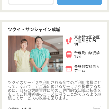
看護職 正社員(日勤のみ)
給与
月給：288,000円〜300,000円
職種
看護職
給料多め
ブランクOK
WEB問合せ
詳細を見る
介護職 正社員
給与
月給：230,000円〜308,000円
職種
介護職
未経験OK
ブランクOK
育休・産休
WEB問合せ
詳細を見る
鵜足津福祉会 マイルドハート高円寺
高齢者総合福祉施設
東京都杉並区高
円寺北1-28-1
中野駅徒歩10分