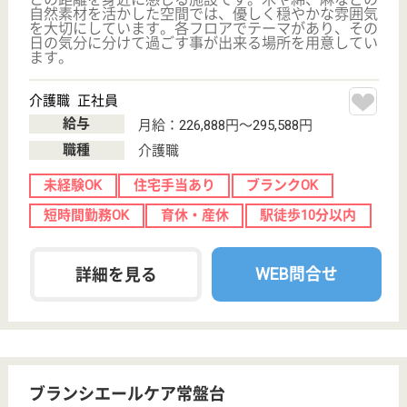
生活相談員 正社員(日勤のみ)
給与
月給：235,484円〜240,484円
職種
生活相談員
未経験OK
賞与4か月以上
住宅手当あり
ブランクOK
育休・産休
WEB問合せ
詳細を見る
ツクイ・サンシャイン三鷹深大寺
東京都三鷹市深
大寺2-21-17
武蔵境駅バス11
分
介護付有料老人
ホーム
ツクイのサービスを利用される全てのご利用者様にと
って、安心で十分ご満足頂けるサービスを提供するた
めに、自らの健康管理に努め、専門的な知識と技術を
もってご利用者様のニーズに沿うことができるよう継
続してサービスの改善を図ります。