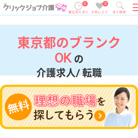
0
0
最近見た求人
お気に入り
求人検索
東京都のブランク
OK
の
介護求人/ 転職
現在の検索条件
東京都
変更
エリア・駅
ブランクOK
変更
こだわり条件