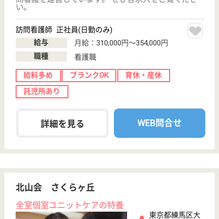
自然素材を活かした空間では、優しく穏やかな雰囲気
を大切にしています。各フロアでテーマがあり、その
日の気分に分けて過ごす事が出来る場所を用意してい
ます。
介護職 正社員
給与
月給：226,888円〜295,588円
職種
介護職
未経験OK
住宅手当あり
ブランクOK
短時間勤務OK
育休・産休
駅徒歩10分以内
WEB問合せ
詳細を見る
ブランシエールケア常盤台
東京都板橋区前
野町5-27-7
志村三丁目駅徒
歩11分
介護付有料老人
ホーム
入居者に対し、介護保険対象サービスならびに介護保
険対象外サービスについて、入居者がその有する能力