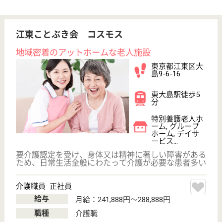
WEB問合せ
詳細を見る
すこや家・西尾久
東京都荒川区西
尾久3-15-1
小台駅徒歩5分,
尾久駅徒歩16分,
熊野前駅徒...
介護付有料老人
ホーム, グルー
プホーム, デイ
サービ...
「必要な人に必要なサービスの提供を」を運営理念と
し、利用者様の個性を尊重しながら、特定施設入居者
生活介護のサービスを提供する。
介護職 正社員
給与
月給：198,000円〜321,000円
職種
介護職
車通勤OK
住宅手当あり
ブランクOK
育休・産休
駅徒歩10分以内
WEB問合せ
詳細を見る