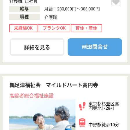
看護職 正社員(日勤のみ)
給与
月給：280,000円〜400,000円
職種
看護職
給料多め
休み多め
土日休み
住宅手当あり
ブランクOK
短時間勤務OK
WEB問合せ
詳細を見る
明芳会 板橋ロイヤルケアセンター
イムスグループの老健
東京都板橋区前
野町3-46-3
志村坂上駅徒歩
6分
介護老人保健施
設, デイサービ
ス, デイケア, シ
ョ...
医学的管理下での看護・介護や機能訓練、その他必要
な医療と日常生活のお世話などの介護保険サービスを
提供