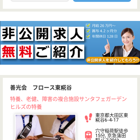
職種
生活相談員
給料多め
住宅手当あり
ブランクOK
育休・産休
寮あり
WEB問合せ
詳細を見る
江東ことぶき会 コスモス
地域密着のアットホームな老人施設
東京都江東区大
島9-6-16
東大島駅徒歩5
分
特別養護老人ホ
ーム, グループ
ホーム, デイサ
ービス...
要介護認定を受け、身体又は精神に著しい障害がある
ため、日常生活全般にわたって介護が必要な患者多い
介護職員 正社員
給与
月給：241,888円〜288,888円
職種
介護職