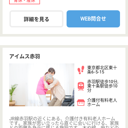
介護支援専門員 契約社員(日勤のみ)
給与
月給：310,000円
職種
ケアマネジャー
給料多め
休み多め
ブランクOK
育休・産休
駅徒歩10分以内
WEB問合せ
詳細を見る
明昭 まちや明生苑
2008年4月OPEN
東京都荒川区町
屋5-15-14
町屋〔京成線〕
駅徒歩15分, 町
屋二丁目駅徒歩
15分
介護付有料老人
ホーム, デイサ
ービス
町屋にある介護付き有料老人ホームです。デイサービ
スを併設している事から、活気溢れる毎日を過ごす事
が出来ます。全室個室でプライベート空間を大切にし
ており、医療体制も万全に備えています。荒川にも近
いので、季節毎のイベントや、毎日の散歩へお出かけ
する方も多く見られます。