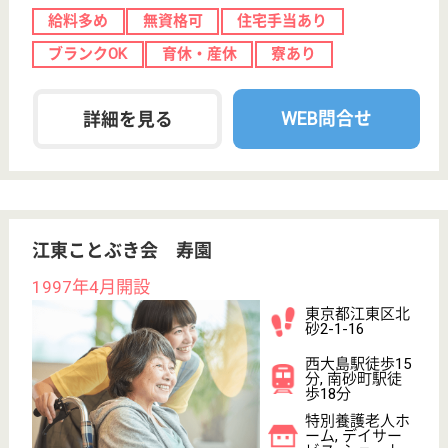
ツクイ・サンシャイン成城
東京都世田谷区
上祖師谷6-29-
19
千歳烏山駅徒歩
15分
介護付有料老人
ホーム
ツクイのサービスを利用される全てのご利用者様にと
って、安心で十分ご満足頂けるサービスを提供するた
めに、自らの健康管理に努め、専門的な知識と技術を
もってご利用者様のニーズに沿うことができるよう継
続してサービスの改善を図ります。
介護職 正社員
給与
年収：2,954,960円
職種
介護職
未経験OK
車通勤OK
ブランクOK
短時間勤務OK
育休・産休
WEB問合せ
詳細を見る