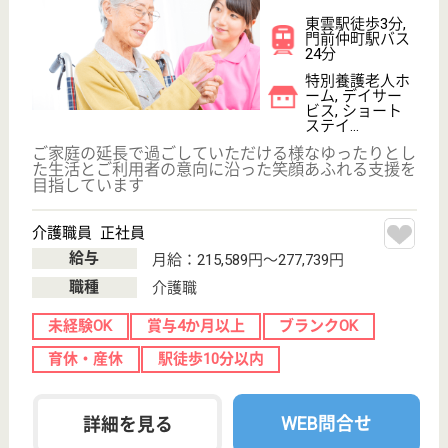
善光会 フロース東糀谷
特養、老健、障害の複合施設サンタフェガーデン
ヒルズの特養
東京都大田区東
糀谷6-4-17
穴守稲荷駅徒歩
15分, 京急蒲田
駅バス20分
特別養護老人ホ
ーム, デイサー
ビス, ショート
ステイ
明確な経営理念・ビジョンを持った先進的社会福祉法
人による経営、リハビリなどの機能訓練や、医学的管
理に基づく看護・生活介護サービスを提供、2007年
OPEN
生活相談員 正社員(日勤のみ)
給与
月給：250,000円〜375,000円