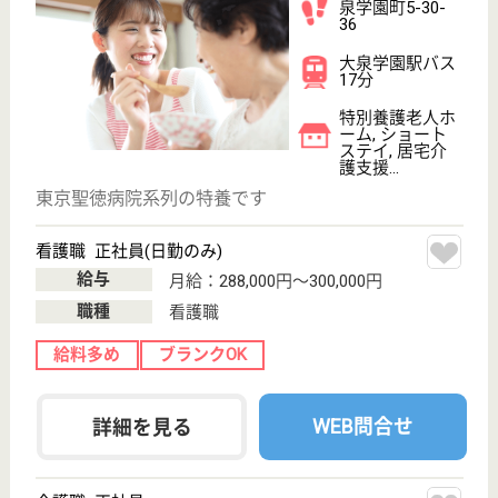
に応じ可能な限り自立した日常生活を営むことが出来
るよう提供します。
看護職 正社員(日勤のみ)
給与
月給：268,000円〜298,000円
職種
看護職
休み多め
車通勤OK
ブランクOK
育休・産休
WEB問合せ
詳細を見る
晴山会 飛鳥晴山苑
全室個室
東京都北区西ヶ
原4-51-1
西ヶ原四丁目駅
徒歩5分, 西巣鴨
駅徒歩13分
特別養護老人ホ
ーム, デイサー
ビス, ショート
ステイ...
東京都北区の旧東京外語大学西ヶ原キャンパス跡地に
特別養護老人ホームと就労・生活支援センター「飛鳥
晴山苑」を開設する運びとなりました