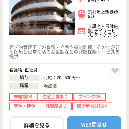
介護の転職支援サービスお申込み
30
簡単
登録
秒
保有資格を選択してくださ
誕生年を入
い
誕生年
必須
保有資格
必須
初任者研修
実務者研修
(ヘルパー2級)
(ヘルパー1級)
介護福祉士
社会福祉士
戻る