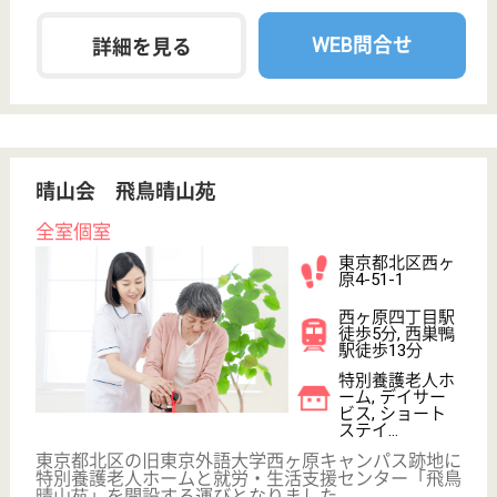
職種
介護職
住宅手当あり
ブランクOK
育休・産休
WEB問合せ
詳細を見る
東京ほくと医療生活協同組合 地域ケアセンタ
ーはけた
東京都荒川区荒
川4-54-5
町屋〔京成線〕
駅徒歩4分, 町屋
〔千代田線〕駅
徒...
デイサービス,
クリニック, 居
宅介護支援事業
所, ...
東京都の東京ほくと医療生活協同組合 地域ケアセン
ターはけたは、デイサービス・クリニック・居宅介護
支援事業所を運営しています。 ぜひ各求人をご覧く
ださい。
ケアマネジャー 正社員(日勤のみ)
給与
月給：214,200円〜325,000円
職種
ケアマネジャー
住宅手当あり
ブランクOK
育休・産休