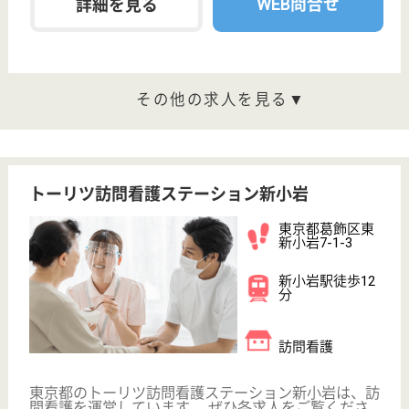
「必要な人に必要なサービスの提供を」を運営理念と
し、利用者様の個性を尊重しながら、特定施設入居者
生活介護のサービスを提供する。
介護職 正社員
給与
月給：215,000円〜360,000円
職種
介護職
車通勤OK
住宅手当あり
ブランクOK
育休・産休
WEB問合せ
詳細を見る
アイムス赤羽
東京都北区東十
条6-5-15
赤羽駅徒歩10分,
東十条駅徒歩10
分
介護付有料老人
ホーム
JR線赤羽駅の近くにある、介護付き有料老人ホーム
です。家族が思い立ったら直ぐに会いに行ける、家族
との距離を身近に感じる施設です。木や綿、麻などの