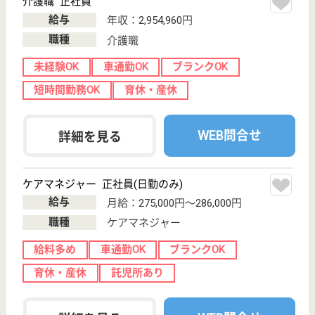
特別養護老人ホ
ーム, ショート
ステイ, 障害者
施設,...
特別養護老人ホーム「ほのぼの」、障害者支援施設
「なでしこ」の複合施設
介護職 正社員
給与
年収：2,981,208円〜3,723,708円
職種
介護職
住宅手当あり
ブランクOK
短時間勤務OK
育休・産休
寮あり
駅徒歩10分以内
WEB問合せ
詳細を見る
すこや家・西東京
東京都西東京市
芝久保町2-13-
32
田無駅徒歩15分
介護付有料老人
ホーム, グルー
プホーム, デイ
サービ...