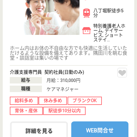
サイトマップ
利用規約
プライバシーポリシー
運営会社
採用ご担当者様へ
お知らせ
看護師の求人・転職なら
『クリックジョブ看護』
介護職求人支援サービス『クリックジョブ介護』運営会社:
ライフワンズ株式会社 ( 厚生労働大臣許可 )13- ユ -303765
Copyright©LifeOnes Ltd. All Rights Reserved
?>