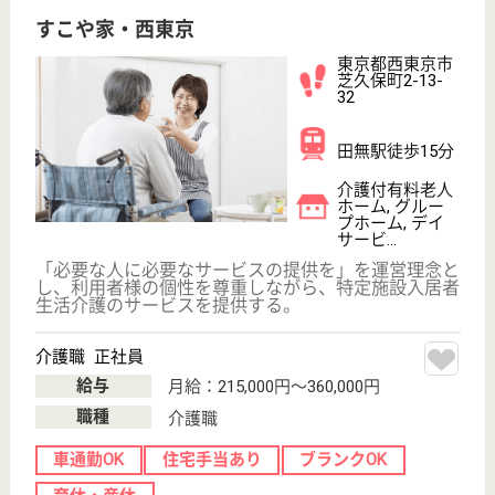
ケアマネジャー 正社員(日勤のみ)
給与
月給：255,300円〜297,100円
職種
ケアマネジャー
未経験OK
ブランクOK
短時間勤務OK
育休・産休
WEB問合せ
詳細を見る
賛育会 中央区立マイホーム新川
1995年開設、賛育会運営の特養
東京都中央区新
川2-27-3
八丁堀駅徒歩5
分
特別養護老人ホ
ーム, デイサー
ビス, ショート
ステイ...
ホーム内はお体の不自由な方でも快適に生活していた
だけるような設備を備えてあります。隅田川を眺む食
堂・談話室は集いの場です