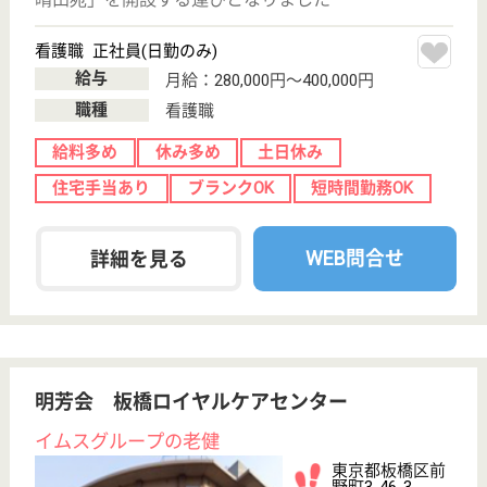
駅徒歩10分以内
WEB問合せ
詳細を見る
もっとみる（21-40 件 /305 件）
現在の検索条件
東京都
変更
エリア・駅
ブランクOK
変更
こだわり条件
;
事業所情報の一部は、厚生労働省の介護事業所・生活関連情報
検索「介護サービス情報公表システム 」から転載しておりま
す。