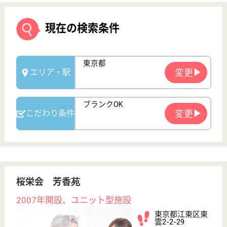
桜栄会 芳香苑
2007年開設、ユニット型施設
東京都江東区東
雲2-2-29
東雲駅徒歩3分,
門前仲町駅バス
24分
特別養護老人ホ
ーム, デイサー
ビス, ショート
ステイ...
ご家庭の延長で過ごしていただける様なゆったりとし
た生活とご利用者の意向に沿った笑顔あふれる支援を
目指しています
介護職員 正社員
給与
月給：215,589円〜277,739円
職種
介護職
未経験OK
賞与4か月以上
ブランクOK
育休・産休
駅徒歩10分以内
WEB問合せ
詳細を見る