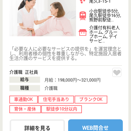
い。
訪問看護師 正社員(日勤のみ)
給与
月給：310,000円〜354,000円
職種
看護職
給料多め
ブランクOK
育休・産休
託児所あり
WEB問合せ
詳細を見る
北山会 さくらヶ丘
全室個室ユニットケアの特養
東京都練馬区大
泉学園町5-30-
36
大泉学園駅バス
17分
特別養護老人ホ
ーム, ショート
ステイ, 居宅介
護支援...
東京聖徳病院系列の特養です