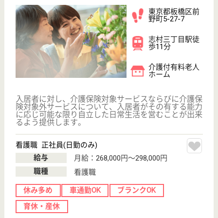
生活相談員 正社員(日勤のみ)
給与
月給：198,625円〜219,625円
職種
生活相談員
未経験OK
ブランクOK
育休・産休
WEB問合せ
詳細を見る
長寿村 竹の塚翔裕園
地域に密着した特養です
東京都足立区竹
の塚7-19-14
竹ノ塚駅徒歩15
分
特別養護老人ホ
ーム, デイサー
ビス, ショート
ステイ...
東京都の長寿村 竹の塚翔裕園は、特別養護老人ホー
ム・デイサービス・ショートステイを運営していま
す。 ぜひ各求人をご覧ください。
介護職 正社員
給与
月給：218,814円〜250,014円