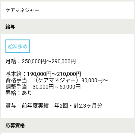
ケアマネジャー
未経験OK
学歴不問
勤務地
東京都あきる野市草花2724
最寄り駅
福生駅バス10分
休み
日曜
土曜
介護休暇
産前・産後休暇
育児休暇
看護休暇
年間休日120日
育児休暇取得実績あり
有給休暇 あり