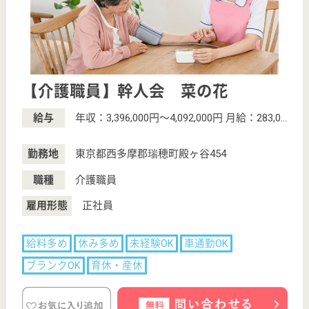
給料多め
休み多め
住宅手当あり
育休・産休
駅徒歩10分以内
こちらの施設のその他の求人
看護助手 正社員
給与
月給：205,000円〜295,000円
職種
その他
休み多め
育休・産休
サービス紹介
クリックジョブ介護とは