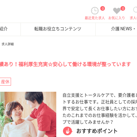
0
0
最近見た求人
お気に入り
求人
紹介
転職お役立ちコンテンツ
介護 NEWS
求人詳細
績あり！福利厚生充実☆安心して働ける環境が整っています
・産休
自立支援とトータルケアで、要介護者
トするお仕事です。正社員としての採
界で安定して長くお仕事したい方にお
たのこれまでのお仕事経験を活かして
プで活躍してみませんか？
おすすめポイント