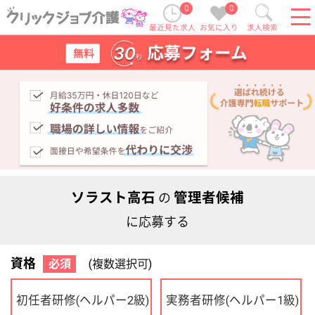
0
0
最近見た求人
お気に入り
求人検索
ソラスト高石
管理者候補
の
に応募する
資格
必須
(複数選択可)
初任者研修
実務者研修
(ヘルパー2級)
(ヘルパー1級)
介護福祉士
社会福祉士
ケアマネジャー
PT
OT
その他・なし