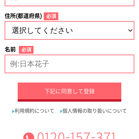
サイトマップ
利用規約
プライバシーポリシー
運営会社
看護師の求人・転職なら
採用ご担当者様へ
『クリックジョブ看護』
介護職求人支援サービス『クリックジョブ介護』運営会社:
ライフワンズ株式会社 ( 厚生労働大臣許可 )13- ユ -303765
Copyright©LifeOnes Ltd. All Rights Reserved