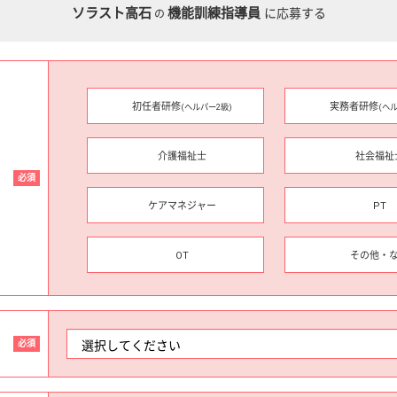
ソラスト高石
機能訓練指導員
に応募する
の
初任者研修
実務者研修
(ヘルパー2級)
(ヘ
介護福祉士
社会福祉
必須
ケアマネジャー
PT
OT
その他・
必須