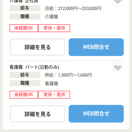
野区喜連西5-4-
18
喜連瓜破駅徒歩
8分, 平野
（Osaka Metr...
介護付有料老人
ホーム
大阪府の聖綾福祉会 せいりょう平野喜連は、介護付
有料老人ホームを運営しています。 ぜひ各求人をご
覧ください。
介護職 正社員
給与
月給：231,400円〜314,000円
職種
介護職
無資格可
未経験OK
育休・産休
駅徒歩10分以内
WEB問合せ
詳細を見る
ベイシス梅南館
大阪府大阪市西
成区梅南3-1-1
西天下茶屋駅徒