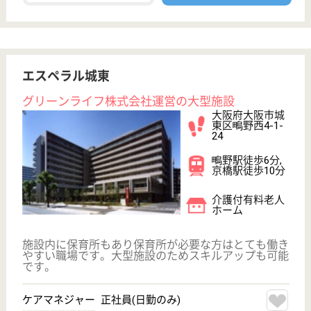
ウエルハウス千里中央
グリーンライフ株式会社運営
大阪府豊中市新
千里東町1-4-3
千里中央（北大
阪急行電鉄）駅
徒歩3分
介護付有料老人
ホーム, 居宅介
護支援事業所,
訪問看護
大阪府のウエルハウス千里中央は、介護付有料老人ホ
ーム・居宅介護支援事業所・訪問看護を運営していま
す。 ぜひ各求人をご覧ください。
ケアマネジャー 正社員(日勤のみ)
給与
月給：230,000円〜260,000円
職種
ケアマネジャー
未経験OK
車通勤OK
育休・産休
駅徒歩10分以内
WEB問合せ
詳細を見る