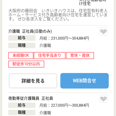
保有資格を選択してくださ
誕生年を入
い
誕生年
必須
保有資格
必須
初任者研修
実務者研修
(ヘルパー2級)
(ヘルパー1級)
介護福祉士
社会福祉士
戻る
ケアマネジャー
PT
次のステッ
OT
その他・なし
次のステップへ
サービス紹介
クリックジョブ介護とは
ご利用の流れ