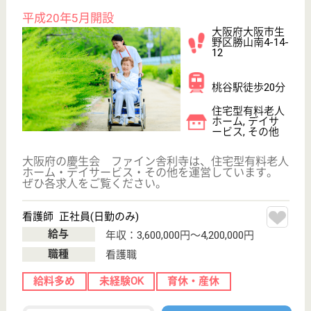
大阪府箕面市粟
生間谷西3-5-7
彩都西駅バス24
分
居宅介護支援事
業所, 住宅型有
料老人ホーム,
グルー...
大阪府の神明会 ロ・スカーロあおまだには、居宅介
護支援事業所・住宅型有料老人ホーム・グループホー
ムを運営しています。 ぜひ各求人をご覧ください。
介護職 正社員
給与
月給：216,000円〜266,000円
職種
介護職
無資格可
未経験OK
車通勤OK
育休・産休
託児所あり
WEB問合せ
詳細を見る
介護職 パート(日勤のみ)
給与
時給：1,295円〜1,392円
職種
介護職
給料多め
無資格可
未経験OK
車通勤OK
育休・産休
託児所あり