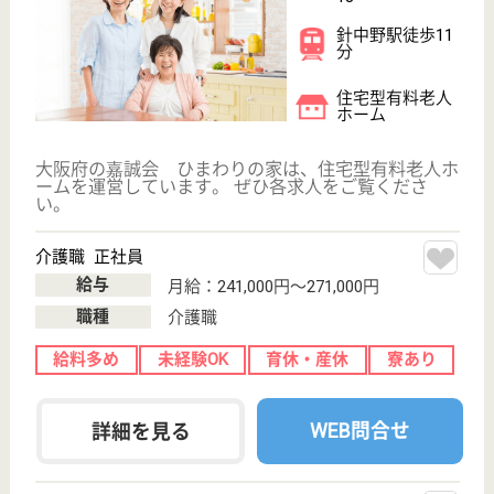
夜勤介護スタッフ パート(夜勤のみ)
給与
時給：1,300円〜1,480円
職種
介護職
給料多め
未経験OK
育休・産休
正社員登用制度
WEB問合せ
詳細を見る
その他の求人を見る
嘉誠会 パステル針中野
大阪府大阪市東
住吉区湯里2-5-
13