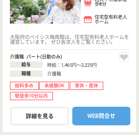
ムを運営しています。 ぜひ各求人をご覧ください。
サービス提供責任者 正社員
給与
月給：240,000円〜280,000円
職種
サービス提供責任者
給料多め
未経験OK
育休・産休
WEB問合せ
詳細を見る
ファミリア城東
平成20年5月開設
大阪府大阪市城
東区諏訪2-8-4
放出駅徒歩10分
住宅型有料老人
ホーム
大阪府のファミリア城東は、住宅型有料老人ホームを
運営しています。 ぜひ各求人をご覧ください。
介護職 パート(日勤のみ)