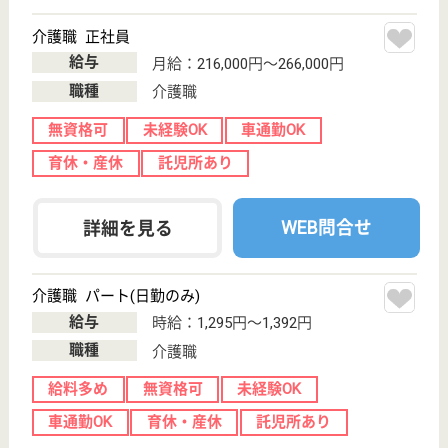
介護付有料老人
ホーム
大阪府のスーパー・コート三国は、介護付有料老人ホ
ームを運営しています。 ぜひ各求人をご覧くださ
い。
介護職 正社員
給与
月給：228,300円
職種
介護職
未経験OK
育休・産休
駅徒歩10分以内
WEB問合せ
詳細を見る
もっとみる（21-40 件 /1213 件）
現在の検索条件
大阪府
変更
エリア・駅