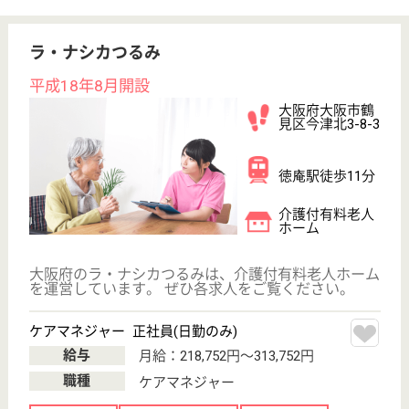
給与
時給：1,200円
職種
介護職
給料多め
未経験OK
駅徒歩10分以内
WEB問合せ
詳細を見る
グランダ四天王寺
業界最大手ベネッセ運営
大阪府大阪市天
王寺区勝山2-21-
20
四天王寺前夕陽
ヶ丘駅徒歩10分
介護付有料老人
ホーム
200以上の高齢者向けホームを全国展開、社員が「安
心して、長く、働きやすい」職場づくりを目指して、
さまざまな福利厚生・各種制度を用意しています
サービススタッフ 正社員
給与
月給：222,000円〜250,000円
職種
介護職