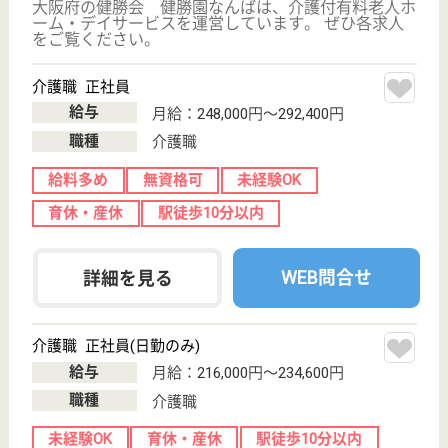
寮あり
駅徒歩10分以内
WEB問合せ
詳細を見る
ツクイ・サンシャイン南巽
平成18年12月開設
大阪府大阪市生
野区巽中4-4-16
南巽駅徒歩5分
介護付有料老人
ホーム
大阪府のツクイ・サンシャイン南巽は、介護付有料老
人ホームを運営しています。 ぜひ各求人をご覧くだ
さい。
介護職 パート(日勤のみ)
給与
時給：1,200円〜1,400円
職種
介護職
給料多め
無資格可
未経験OK
車通勤OK
ブランクOK
短時間勤務OK