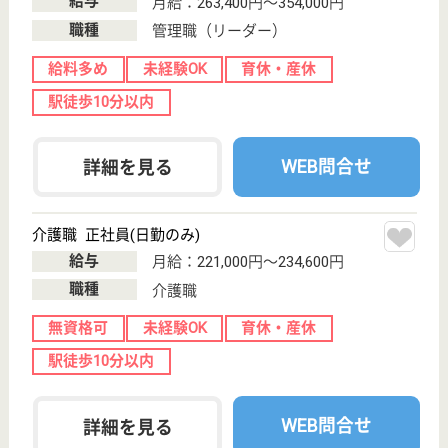
摂津富田駅バス
8分
介護付有料老人
ホーム
エントランスを入れば目の前に開ける日本庭園、また
各フロアの廊下から見下ろす日本庭園など身近に自然
の憩いを感じられます
介護職 正社員
給与
月給：212,000円〜233,000円
職種
介護職
未経験OK
育休・産休
WEB問合せ
詳細を見る
看護職 パート(日勤のみ)
給与
時給：1,300円〜1,600円
職種
看護職
未経験OK
育休・産休
WEB問合せ
詳細を見る