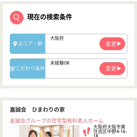
嘉誠会 ひまわりの家
嘉誠会グループの住宅型有料老人ホーム
大阪府大阪市東
住吉区中野4-16-
18
針中野駅徒歩11
分
住宅型有料老人
ホーム
大阪府の嘉誠会 ひまわりの家は、住宅型有料老人ホ
ームを運営しています。 ぜひ各求人をご覧くださ
い。
介護職 正社員
給与
月給：241,000円〜271,000円
職種
介護職
給料多め
未経験OK
育休・産休
寮あり
WEB問合せ
詳細を見る