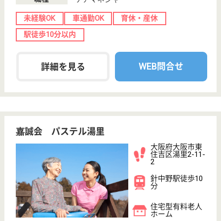
介護付有料老人
ホーム
大阪府のラ・ナシカつるみは、介護付有料老人ホーム
を運営しています。 ぜひ各求人をご覧ください。
ケアマネジャー 正社員(日勤のみ)
給与
月給：218,752円〜313,752円
職種
ケアマネジャー
未経験OK
賞与4か月以上
車通勤OK
住宅手当あり
WEB問合せ
詳細を見る
健勝会 健勝園なんば
大阪府大阪市浪
速区稲荷2-7-11
ＪＲ難波駅徒歩
10分
介護付有料老人
ホーム, デイサ
ービス