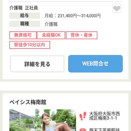
駅徒歩10分以内
WEB問合せ
詳細を見る
夜勤専従介護職員 正社員
給与
月給：227,000円〜300,884円
職種
介護職
未経験OK
育休・産休
駅徒歩10分以内
WEB問合せ
詳細を見る
はっぴーらいふ豊中
大阪府豊中市上
津島2-15-14
園田駅徒歩15分
住宅型有料老人
ホーム
大阪府のはっぴーらいふ豊中は、住宅型有料老人ホー