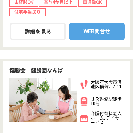
未経験OK
短時間勤務OK
育休・産休
駅徒歩10分以内
WEB問合せ
詳細を見る
メディカルホームまどか住吉大社東
業界最大手ベネッセ運営
大阪府大阪市住
吉区住吉1-14-
25
住吉東駅徒歩5
分
介護付有料老人
ホーム
200以上の高齢者向けホームを全国展開、社員が「安
心して、長く、働きやすい」職場づくりを目指して、
さまざまな福利厚生・各種制度を用意しています
サービススタッフ 正社員
給与
月給：222,000円〜250,000円
職種
介護職
未経験OK
短時間勤務OK
育休・産休