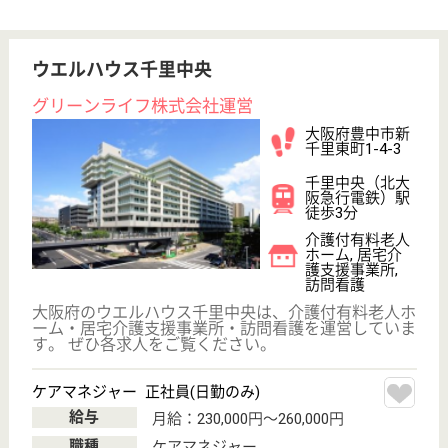
歩8分
住宅型有料老人
ホーム
大阪府のベイシス梅南館は、住宅型有料老人ホームを
運営しています。 ぜひ各求人をご覧ください。
介護職 パート(日勤のみ)
給与
時給：1,465円〜2,225円
職種
介護職
給料多め
未経験OK
育休・産休
駅徒歩10分以内
WEB問合せ
詳細を見る
ラ・ナシカつるみ
平成18年8月開設
大阪府大阪市鶴
見区今津北3-8-3
徳庵駅徒歩11分