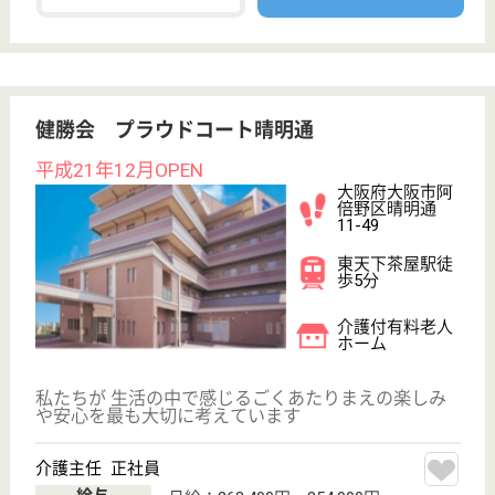
給与
月給：225,000円〜260,000円
職種
ケアマネジャー
未経験OK
育休・産休
駅徒歩10分以内
WEB問合せ
詳細を見る
介護職 正社員
給与
月給：212,000円〜233,000円
職種
介護職
未経験OK
育休・産休
駅徒歩10分以内
WEB問合せ
詳細を見る
その他の求人を見る
カリエール茨木
グリーンライフ株式会社運営
大阪府茨木市東
太田4-6-16