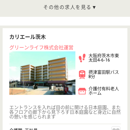
平成20年5月開設
大阪府大阪市生
野区勝山南4-14-
12
桃谷駅徒歩20分
住宅型有料老人
ホーム, デイサ
ービス, その他
大阪府の慶生会 ファイン舎利寺は、住宅型有料老人
ホーム・デイサービス・その他を運営しています。
ぜひ各求人をご覧ください。
看護師 正社員(日勤のみ)
給与
年収：3,600,000円〜4,200,000円
職種
看護職
給料多め
未経験OK
育休・産休
WEB問合せ
詳細を見る
聖綾福祉会 せいりょう平野喜連
平成19年9月OPEN
大阪府大阪市平