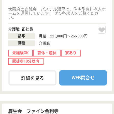
大阪府の健勝会 健勝園なんばは、介護付有料老人ホ
ーム・デイサービスを運営しています。 ぜひ各求人
をご覧ください。
介護職 正社員
給与
月給：248,000円〜292,400円
職種
介護職
給料多め
無資格可
未経験OK
育休・産休
駅徒歩10分以内
WEB問合せ
詳細を見る
介護職 正社員(日勤のみ)
給与
月給：216,000円〜234,600円
職種
介護職
未経験OK
育休・産休
駅徒歩10分以内
WEB問合せ
詳細を見る
神明会 ロ・スカーロあおまだに