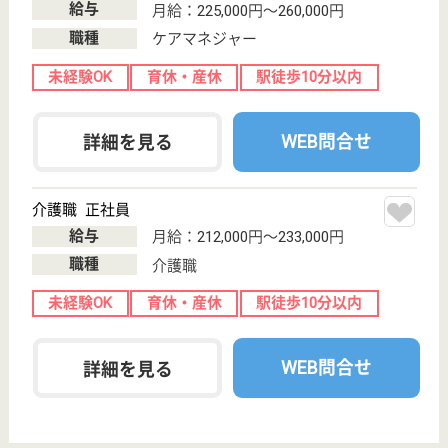
嘉誠会 パステル湯里
大阪府大阪市東
住吉区湯里2-11-
2
針中野駅徒歩10
分
住宅型有料老人
ホーム
大阪府の嘉誠会 パステル湯里は、住宅型有料老人ホ
ームを運営しています。 ぜひ各求人をご覧くださ
い。
介護職 正社員
給与
月給：225,000円〜266,000円
職種
介護職
未経験OK
育休・産休
寮あり
駅徒歩10分以内
WEB問合せ
詳細を見る
慶生会 ファイン舎利寺