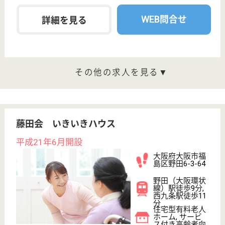
未経験OK
変更
こだわり条件
;
事業所情報の一部は、厚生労働省の介護事業所・生活関連情報
検索「介護サービス情報公表システム 」から転載しておりま
す。
介護の転職支援サービスお申込み
30
簡単
登録
秒