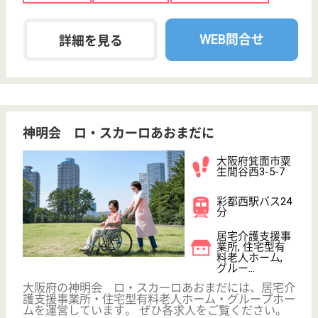
WEB問合せ
詳細を見る
生活相談員 パート(日勤のみ)
給与
時給：1,560円〜1,660円
職種
生活相談員
給料多め
未経験OK
車通勤OK
ブランクOK
短時間勤務OK
育休・産休
WEB問合せ
詳細を見る
その他の求人を見る
スーパー・コート三国
平成22年5月開設
大阪府大阪市淀
川区新高4-4-7
三国駅徒歩9分