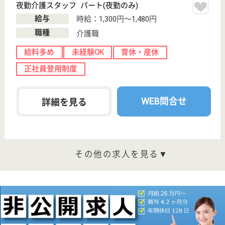
針中野駅徒歩9
分
住宅型有料老人
ホーム
大阪府の嘉誠会 パステル針中野は、住宅型有料老人
ホームを運営しています。 ぜひ各求人をご覧くださ
い。
夜勤介護スタッフ パート(夜勤のみ)
給与
時給：1,300円〜1,480円
職種
介護職
給料多め
未経験OK
育休・産休
駅徒歩10分以内
WEB問合せ
詳細を見る
介護職 パート(日勤のみ)
給与
時給：1,300円〜1,480円
職種
介護職
給料多め
未経験OK
育休・産休
正社員登用制度
駅徒歩10分以内
WEB問合せ
詳細を見る