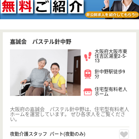
健勝会 プラウドコート晴明通
平成21年12月OPEN
大阪府大阪市阿
倍野区晴明通
11-49
東天下茶屋駅徒
歩5分
介護付有料老人
ホーム
私たちが 生活の中で感じるごくあたりまえの楽しみ
や安心を最も大切に考えています
介護主任 正社員
給与
月給：263,400円〜354,000円
職種
管理職（リーダー）
給料多め
未経験OK
育休・産休
駅徒歩10分以内
WEB問合せ
詳細を見る