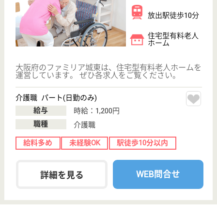
介護職求人支援サービス『クリックジョブ介護』運営会社:
ライフワンズ株式会社 ( 厚生労働大臣許可 )13- ユ -303765
Copyright©LifeOnes Ltd. All Rights Reserved
?>