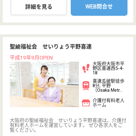
WEB問合せ
詳細を見る
その他の求人を見る
藤田会 いきいきハウス
平成21年6月開設
大阪府大阪市福
島区野田6-3-64
野田（大阪環状
線）駅徒歩9分,
西九条駅徒歩11
分
住宅型有料老人
ホーム, サービ
ス付き高齢者向
け住宅
大阪府の藤田会 いきいきハウスは、住宅型有料老人
ホーム・サービス付き高齢者向け住宅を運営していま
す。 ぜひ各求人をご覧ください。
介護職 正社員(日勤のみ)
給与
月給：231,000円〜304,884円
職種
介護職
未経験OK
住宅手当あり
育休・産休