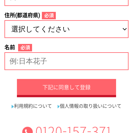
サイトマップ
利用規約
プライバシーポリシー
運営会社
看護師の求人・転職なら
採用ご担当者様へ
『クリックジョブ看護』
介護職求人支援サービス『クリックジョブ介護』運営会社:
ライフワンズ株式会社 ( 厚生労働大臣許可 )13- ユ -303765
Copyright©LifeOnes Ltd. All Rights Reserved