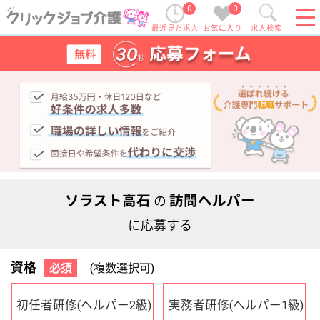
0
0
最近見た求人
お気に入り
求人検索
ソラスト高石
訪問ヘルパー
の
に応募する
資格
必須
(複数選択可)
初任者研修
実務者研修
(ヘルパー2級)
(ヘルパー1級)
介護福祉士
社会福祉士
ケアマネジャー
PT
OT
その他・なし