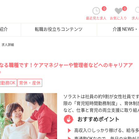
0
0
最近見た求人
お気に入り
求人
紹介
転職お役立ちコンテンツ
介護 NEWS
求人詳細
なる職種です！ケアマネジャーや管理者などへのキャリアア
♪
勤務OK
育休・産休
ソラストは社員の約9割が女性社員で
限の「育児短時間勤務制度」、育休制度
など、仕事と育児の両立支援に取り組
おすすめポイント
高収入◎しっかり稼げる、給与
車通勤OKなので、毎日の出勤が