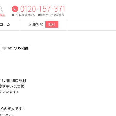
検索
・コラム
転職相談
無料
す！利用期間無制
活用97％実績
んでいます♪
多めの求人です！
ラクラク♪