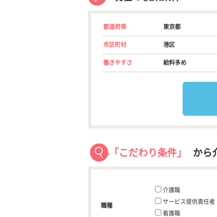
都道府県
東京都
市区町村
港区
働きやすさ
給料多め
「こだわり条件」
から
介護職
サービス提供責任者
職種
看護職