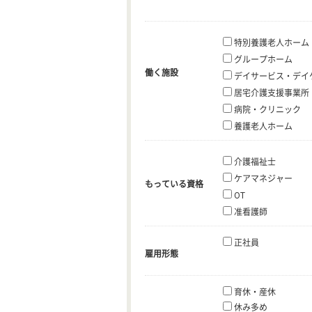
特別養護老人ホーム
グループホーム
働く施設
デイサービス・デイ
居宅介護支援事業所
病院・クリニック
養護老人ホーム
介護福祉士
ケアマネジャー
もっている資格
OT
准看護師
正社員
雇用形態
育休・産休
休み多め