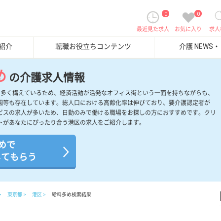
0
0
最近見た求人
お気に入り
求人
紹介
転職お役立ちコンテンツ
介護 NEWS
め
の介護求人情報
を多く構えているため、経済活動が活発なオフィス街という一面を持ちながらも、
園等も存在しています。総人口における高齢化率は伸びており、要介護認定者が
ビスの求人が多いため、日勤のみで働ける職場をお探しの方におすすめです。クリ
トがあなたにぴったり合う港区の求人をご紹介します。
めで
してもらう
東京都
港区
給料多め検索結果