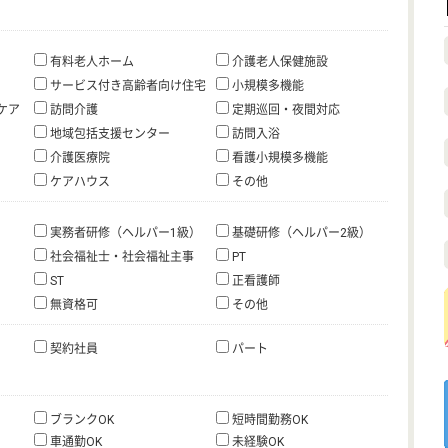
有料老人ホーム
介護老人保健施設
サービス付き高齢者向け住宅
小規模多機能
ケア
訪問介護
定期巡回・夜間対応
地域包括支援センター
訪問入浴
介護医療院
看護小規模多機能
ケアハウス
その他
実務者研修（ヘルパー1級）
基礎研修（ヘルパー2級）
社会福祉士・社会福祉主事
PT
ST
正看護師
無資格可
その他
契約社員
パート
ブランクOK
短時間勤務OK
車通勤OK
未経験OK