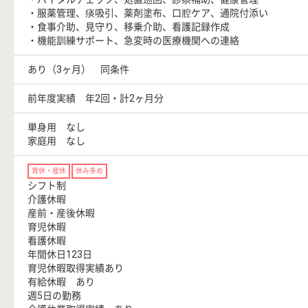
・服薬管理、痰吸引、薬剤塗布、口腔ケア、通院付添い
・食事介助、見守り、移乗介助、看護記録作成
・機能訓練サポート、急変時の医療機関への連絡
あり（3ヶ月） 同条件
前年度実績 年2回・計2ヶ月分
単身用 なし
家庭用 なし
育休・産休
休み多め
シフト制
介護休暇
産前・産後休暇
育児休暇
看護休暇
年間休日123日
育児休暇取得実績あり
有給休暇 あり
週5日の勤務