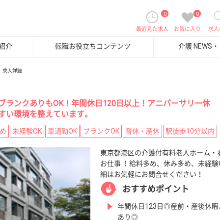
0
0
最近見た求人
お気に入り
求人
紹介
転職お役立ちコンテンツ
介護 NEWS
求人詳細
ブランクありもOK！年間休日120日以上！アニバーサリー休
すい環境を整えています。
め
未経験OK
車通勤OK
ブランクOK
育休・産休
駅徒歩10分以内
東京都港区の介護付有料老人ホーム・
お仕事 ！給料多め、休み多め、未経験
細はお気軽にお問合せください！
おすすめポイント
年間休日123日◎産前・産後休
あり◎