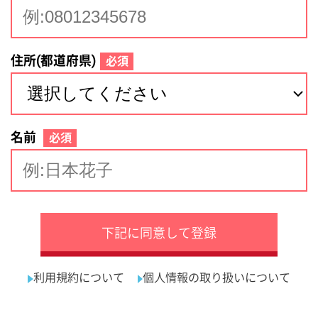
サイトマップ
利用規約
プライバシーポリシー
運営会社
看護師の求人・転職なら
採用ご担当者様へ
『クリックジョブ看護』
介護職求人支援サービス『クリックジョブ介護』運営会社:
ライフワンズ株式会社 ( 厚生労働大臣許可 )13- ユ -303765
Copyright©LifeOnes Ltd. All Rights Reserved