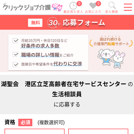
0
0
最近見た求人
お気に入り
求人検索
湖聖会 港区立芝高齢者在宅サービスセンター
の
生活相談員
に応募する
資格
必須
(複数選択可)
初任者研修
実務者研修
(ヘルパー2級)
(ヘルパー1級)
介護福祉士
社会福祉士
ケアマネジャー
PT