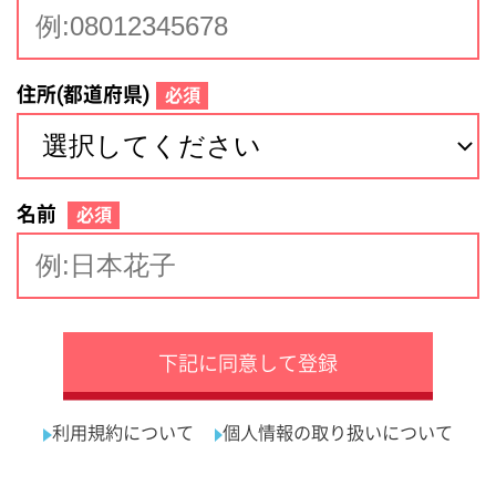
サイトマップ
利用規約
プライバシーポリシー
運営会社
看護師の求人・転職なら
採用ご担当者様へ
『クリックジョブ看護』
介護職求人支援サービス『クリックジョブ介護』運営会社:
ライフワンズ株式会社 ( 厚生労働大臣許可 )13- ユ -303765
Copyright©LifeOnes Ltd. All Rights Reserved