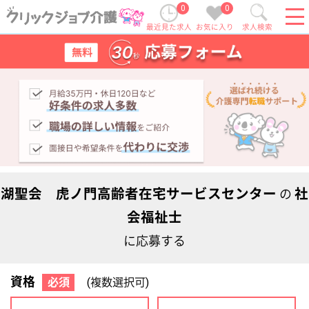
0
0
最近見た求人
お気に入り
求人検索
湖聖会 虎ノ門高齢者在宅サービスセンター
社
の
会福祉士
に応募する
資格
必須
(複数選択可)
初任者研修
実務者研修
(ヘルパー2級)
(ヘルパー1級)
介護福祉士
社会福祉士
ケアマネジャー
PT