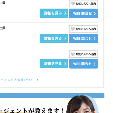
社員
社員
すべての求人情報(全6件)