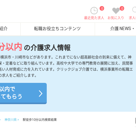
0
0
最近見た求人
お気に入り
求人
紹介
転職お役立ちコンテンツ
介護 NEWS
分以内
の介護求人情報
、横浜市・川崎市などがあります。これまでにない超高齢社会の到来に備えて、神
保・定着などに取り組んでいます。高校や大学での専門教育の展開に加え、民間事
高い人材育成に力を入れています。クリックジョブ介護では、横浜事業所の転職エ
の求人をご紹介します。
分以内で
してもらう
神奈川県
駅徒歩10分以内検索結果