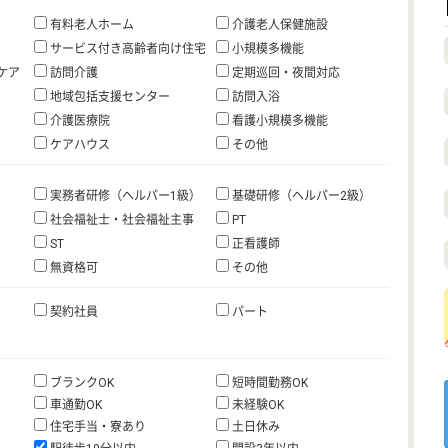
有料老人ホーム
介護老人保健施設
サービス付き高齢者向け住宅
小規模多機能
ケア
訪問介護
定期巡回・夜間対応
地域包括支援センター
訪問入浴
介護医療院
看護小規模多機能
ケアハウス
その他
実務者研修（ヘルパー1級）
基礎研修（ヘルパー2級）
社会福祉士・社会福祉主事
PT
ST
正看護師
無資格可
その他
契約社員
パート
ブランクOK
短時間勤務OK
車通勤OK
未経験OK
住宅手当・寮あり
土日休み