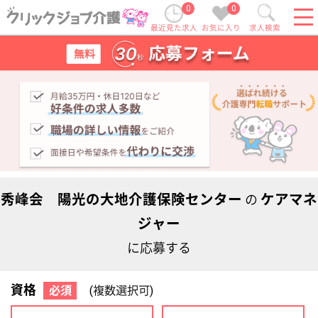
0
0
最近見た求人
お気に入り
求人検索
秀峰会 陽光の大地介護保険センター
ケアマネ
の
ジャー
に応募する
資格
必須
(複数選択可)
初任者研修
実務者研修
(ヘルパー2級)
(ヘルパー1級)
介護福祉士
社会福祉士
ケアマネジャー
PT