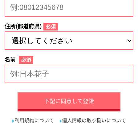
サイトマップ
利用規約
プライバシーポリシー
運営会社
看護師の求人・転職なら
採用ご担当者様へ
『クリックジョブ看護』
介護職求人支援サービス『クリックジョブ介護』運営会社:
ライフワンズ株式会社 ( 厚生労働大臣許可 )13- ユ -303765
Copyright©LifeOnes Ltd. All Rights Reserved