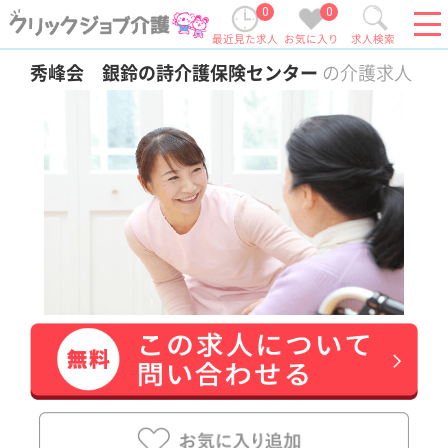
0
0
最近見た求人
お気に入り
求人検索
秀峰会 銀鈴の詩介護保険センター
の介護求人
給料多め
未経験OK
賞与4か月以上
育休・産休
寮あり
駅徒歩10分以内
この求人の特長
大型社会福祉法人だからこそできるキャリアア
ップ、職員と職員家族を含めた福利厚生が目標
です