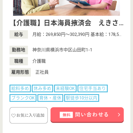
介護職 正社員
給与
月給：208,816円〜308,816円
職種
介護職
車通勤OK
育休・産休
駅徒歩10分以内
ケアマネジャー 正社員(日勤のみ)
給与
月給：216,816円〜301,816円
職種
ケアマネジャー
未経験OK
賞与4か月以上
育休・産休
寮あり
駅徒歩10分以内
すべての求人情報(全3件)
サービス紹介