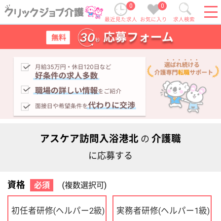
0
0
最近見た求人
お気に入り
求人検索
アスケア訪問入浴港北
介護職
の
に応募する
資格
必須
(複数選択可)
初任者研修
実務者研修
(ヘルパー2級)
(ヘルパー1級)
介護福祉士
社会福祉士
ケアマネジャー
PT
OT
その他・なし