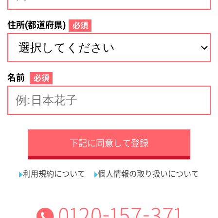
サイトマップ
利用規約
プライバシーポリシー
運営会社
看護師の求人・転職なら
採用ご担当者様へ
『クリックジョブ看護』
介護職求人支援サービス『クリックジョブ介護』運営会社:
ライフワンズ株式会社 ( 厚生労働大臣許可 )13- ユ -303765
Copyright©LifeOnes Ltd. All Rights Reserved