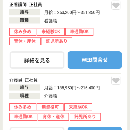
作業療法士 正社員(日勤のみ)
給与
月給：202,200円〜229,300円
職種
リハビリ職（作業療法士）
未経験OK
住宅手当あり
育休・産休
駅徒歩10分以内
WEB問合せ
詳細を見る
もっとみる（21-40 件 /446 件）
現在の検索条件
北海道
変更
エリア・駅
未経験OK
変更
こだわり条件