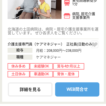
北海道の延山会 北成病院は、病院を運営していま
す。 ぜひ各求人をご覧ください。
言語聴覚士 正社員(日勤のみ)
給与
月給：198,400円〜263,400円
職種
その他
未経験OK
賞与4か月以上
車通勤OK
育休・産休
WEB問合せ
詳細を見る
中山会 新札幌パウロ病院
北海道札幌市厚
別区厚別東二条
6-4-1
新さっぽろ駅バ
ス9分, 新札幌駅
バス12分, 森...
デイケア, 病院,
居宅介護支援事
業所
療養を必要とする要介護者に対し、施設サービス計画
に基づいて医学的管理及び看護の下に、その利用者の