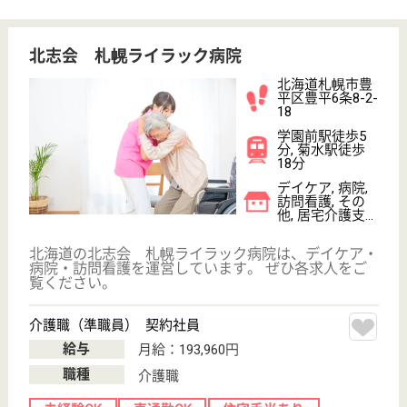
有する能力に応じ、自立した日常生活を営むことがで
きるよう支援する。
介護福祉士 正社員
給与
月給：204,960円〜211,240円
職種
介護職
未経験OK
車通勤OK
住宅手当あり
育休・産休
WEB問合せ
詳細を見る
介護職 正社員(日勤のみ)
給与
月給：180,600円〜191,600円
職種
介護職
休み多め
未経験OK
土日休み
車通勤OK
住宅手当あり
育休・産休
WEB問合せ
詳細を見る
五輪橋整形外科病院