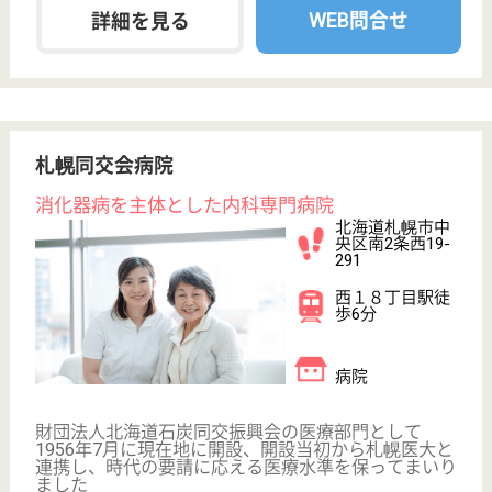
;
事業所情報の一部は、厚生労働省の介護事業所・生活関連情報
検索「介護サービス情報公表システム 」から転載しておりま
す。
介護の転職支援サービスお申込み
30
簡単
登録
秒
保有資格を選択してくださ
誕生年を入
い
誕生年
必須
保有資格
必須
初任者研修
実務者研修