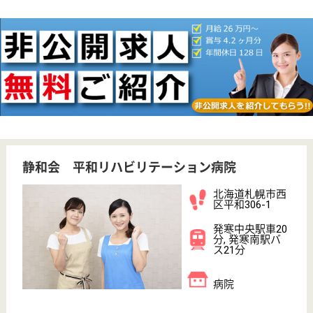
WEB問合せ
詳細を見る
鳩仁会 札幌中央病院
北海道札幌市中
央区南9条西10-
1-50
山鼻９条駅徒歩
8分, 西線９条旭
山公園通駅徒歩
8...
病院
北海道の鳩仁会 札幌中央病院は、病院を運営してい
ます。 ぜひ各求人をご覧ください。
病棟 看護助手 正社員(日勤のみ)
給与
月給：177,360円
職種
その他
休み多め
無資格可
未経験OK
育休・産休
駅徒歩10分以内
WEB問合せ
詳細を見る