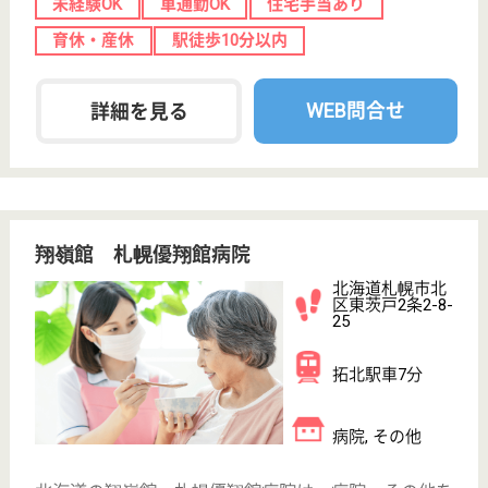
職種
その他
未経験OK
車通勤OK
住宅手当あり
育休・産休
託児所あり
駅徒歩10分以内
WEB問合せ
詳細を見る
長生会病院
北海道札幌市北
区北25条西16-
2-1
八軒駅徒歩10分
病院, 介護医療
院
北海道の長生会病院は、病院・介護医療院を運営して
います。 ぜひ各求人をご覧ください。
ケアマネジャー 正社員(日勤のみ)
給与
月給：220,000円〜250,000円
職種
ケアマネジャー
休み多め
未経験OK
賞与4か月以上