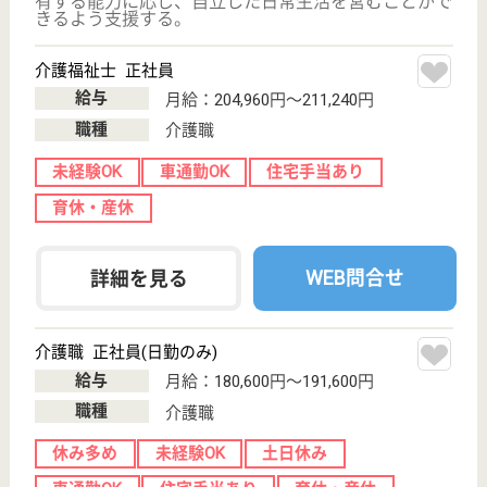
北海道の翔嶺館 札幌優翔館病院は、病院・その他を
運営しています。 ぜひ各求人をご覧ください。
介護支援専門員／館長兼務 正社員(日勤のみ)
給与
年収：〜3,600,000円
職種
ケアマネジャー
給料多め
未経験OK
車通勤OK
育休・産休
WEB問合せ
詳細を見る
介護支援専門員 正社員(日勤のみ)
給与
月給：200,000円〜250,000円
職種
ケアマネジャー
未経験OK
車通勤OK
育休・産休
託児所あり
WEB問合せ
詳細を見る
三草会 クラーク病院