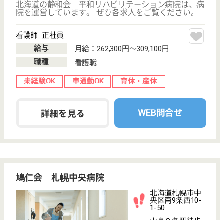
看護職／透析 正社員(日勤のみ)
給与
月給：184,400円〜
職種
その他
休み多め
未経験OK
賞与4か月以上
駅徒歩10分以内
WEB問合せ
詳細を見る
土田病院
一般診療と高齢者医療の2本柱
北海道札幌市中
央区南21条西9-
2-11
東屯田通駅徒歩
1分
病院, 居宅介護
支援事業所
北海道の土田病院は、病院・居宅介護支援事業所を運
営しています。 ぜひ各求人をご覧ください。
介護支援専門員（ケアマネジャー） 正社員(日勤のみ)
給与
月給：208,000円〜238,000円