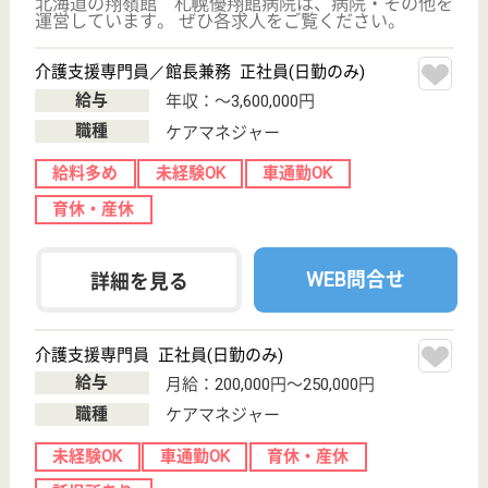
土日休み
車通勤OK
育休・産休
WEB問合せ
詳細を見る
看護師 正社員
給与
年収：〜4,363,000円
職種
その他
未経験OK
賞与4か月以上
車通勤OK
住宅手当あり
駅徒歩10分以内
WEB問合せ
詳細を見る
銀杏会 さっぽろ銀杏会記念病院
開院50周年、地域医療に貢献
北海道札幌市中
央区南11条西8-
2-25
中島公園通駅徒
歩5分