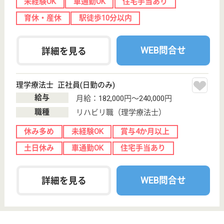
北海道札幌市南
区川沿二条1-2-
56
真駒内駅車7分
病院
北海道の五輪橋整形外科病院は、病院を運営していま
す。 ぜひ各求人をご覧ください。
看護師 正社員
給与
年収：〜6,548,000円
職種
看護職
未経験OK
車通勤OK
住宅手当あり
育休・産休
寮あり
WEB問合せ
詳細を見る
大空 札幌南病院
北海道札幌市南
区石山東7-1-28