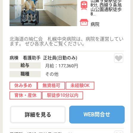
職種
ケアマネジャー
休み多め
未経験OK
賞与4か月以上
土日休み
車通勤OK
育休・産休
WEB問合せ
詳細を見る
北志会 札幌ライラック病院
北海道札幌市豊
平区豊平6条8-2-
18
学園前駅徒歩5
分, 菊水駅徒歩
18分
デイケア, 病院,
訪問看護, その
他, 居宅介護支...
北海道の北志会 札幌ライラック病院は、デイケア・
病院・訪問看護を運営しています。 ぜひ各求人をご
覧ください。
介護職（準職員） 契約社員
給与
月給：193,960円
職種
介護職