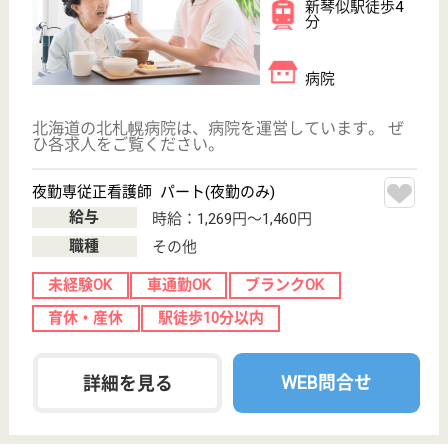
静和会 平和リハビリテーション病院
北海道札幌市西
区平和306-1
発寒中央駅車20
分, 発寒南駅バ
ス21分
病院
北海道の静和会 平和リハビリテーション病院は、病
院を運営しています。 ぜひ各求人をご覧ください。
看護師 正社員
給与
月給：262,300円〜309,100円
職種
看護職
未経験OK
車通勤OK
育休・産休