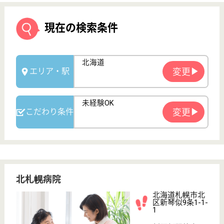
北札幌病院
北海道札幌市北
区新琴似9条1-1-
1
新琴似駅徒歩4
分
病院
北海道の北札幌病院は、病院を運営しています。 ぜ
ひ各求人をご覧ください。
夜勤専従正看護師 パート(夜勤のみ)
給与
時給：1,269円〜1,460円
職種
その他
未経験OK
車通勤OK
ブランクOK
育休・産休
駅徒歩10分以内
WEB問合せ
詳細を見る