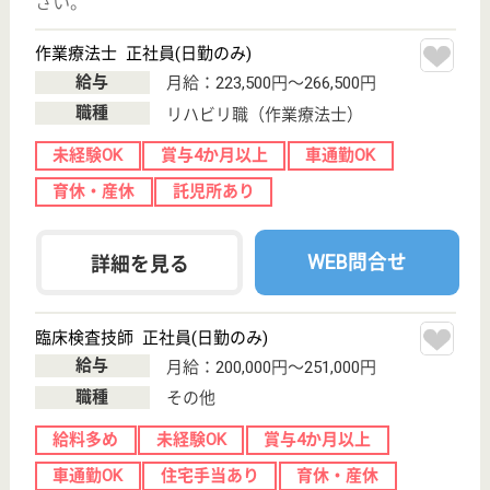
長期にわたる療養を必要とする要介護者に対し、施設
サービス計画に基づいて療養上の管理、看護、医学的
管理の下における介護、その他の世話及び機能訓練、
必要な医療を行なうことにより、これらの者の意思及
び人格を尊重し、その有する能力に応じ、自立した日
常生活を営むことができるようサービスの提供に努め
ます。
介護福祉士 正社員
給与
月給：181,280円〜240,220円
職種
介護職
未経験OK
賞与4か月以上
車通勤OK
育休・産休
駅徒歩10分以内
WEB問合せ
詳細を見る
北海道循環器病院
北海道札幌市中
央区南27条西
13-1-30
石山通駅徒歩13
分
病院