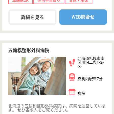
北海道札幌市東
区本町二条4-8-
20
環状通東駅車4
分
病院, 居宅介護
支援事業所
北海道の三草会 クラーク病院は、病院・居宅介護支
援事業所を運営しています。 ぜひ各求人をご覧くだ
さい。
作業療法士 正社員(日勤のみ)
給与
月給：223,500円〜266,500円
職種
リハビリ職（作業療法士）
未経験OK
賞与4か月以上
車通勤OK
育休・産休
託児所あり
WEB問合せ
詳細を見る
臨床検査技師 正社員(日勤のみ)
給与
月給：200,000円〜251,000円
職種
その他
給料多め
未経験OK
賞与4か月以上
車通勤OK
住宅手当あり
育休・産休