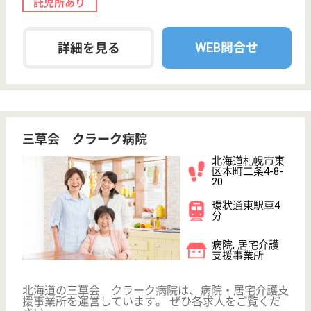
病院
内科疾患に限らず家庭医として広くご病気のご相談に
のらせて頂いています、平成19年に亜急性期病床を
OPEN
看護補助者 正社員(日勤のみ)
給与
月給：178,600円〜208,600円
職種
その他
休み多め
無資格可
未経験OK
車通勤OK
住宅手当あり
育休・産休
WEB問合せ
詳細を見る
高橋病院
北海道函館市元
町32-18
末広町駅徒歩3
分
病院, 訪問看護,
介護医療院, デ
イケア