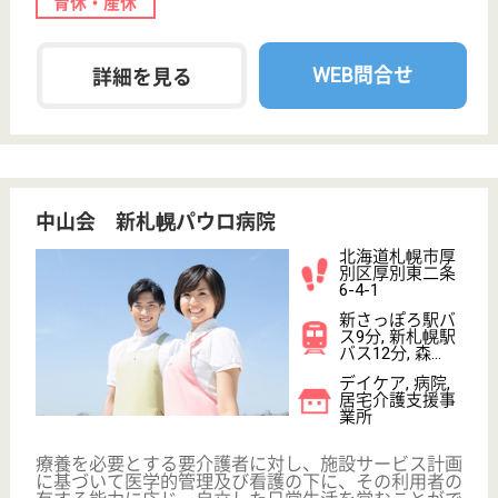
業所, 訪問介護
北海道の憲仁会 牧田病院は、デイケア・病院・居宅
介護支援事業所を運営しています。 ぜひ各求人をご
覧ください。
看護職 正社員
給与
年収：〜4,994,400円
職種
その他
未経験OK
車通勤OK
住宅手当あり
育休・産休
駅徒歩10分以内
WEB問合せ
詳細を見る
翔嶺館 札幌優翔館病院
北海道札幌市北
区東茨戸2条2-8-
25
拓北駅車7分
病院, その他