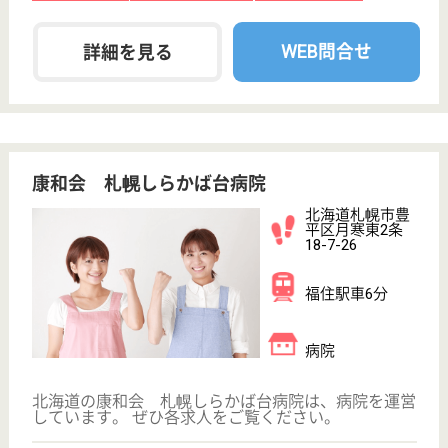
北海道の北海道循環器病院は、病院を運営していま
す。 ぜひ各求人をご覧ください。
MSW 正社員(日勤のみ)
給与
月給：245,167円〜365,333円
職種
その他
給料多め
未経験OK
車通勤OK
育休・産休
WEB問合せ
詳細を見る
静和会 静和記念病院
北海道札幌市西
区八軒5条東5-1-
1
琴似（札幌市
営）駅徒歩2分
病院
北海道の静和会 静和記念病院は、病院を運営してい
ます。 ぜひ各求人をご覧ください。