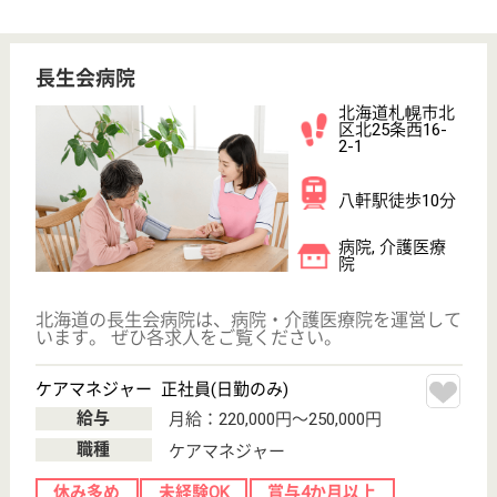
サイトマップ
利用規約
プライバシーポリシー
運営会社
採用ご担当者様へ
お知らせ
看護師の求人・転職なら
『クリックジョブ看護』
介護職求人支援サービス『クリックジョブ介護』運営会社:
ライフワンズ株式会社 ( 厚生労働大臣許可 )13- ユ -303765
Copyright©LifeOnes Ltd. All Rights Reserved