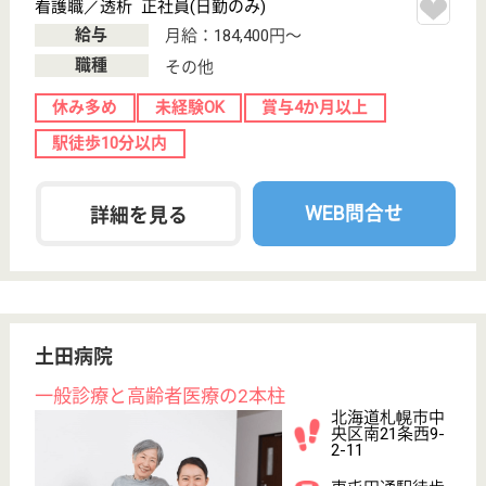
未経験OK
車通勤OK
住宅手当あり
育休・産休
駅徒歩10分以内
WEB問合せ
詳細を見る
理学療法士 正社員(日勤のみ)
給与
月給：182,000円〜240,000円
職種
リハビリ職（理学療法士）
休み多め
未経験OK
賞与4か月以上
土日休み
車通勤OK
住宅手当あり
WEB問合せ
詳細を見る
延山会 北成病院
北海道札幌市北
区新川西三条2-
10-1
新琴似駅車12分,
発寒駅車7分, 宮
の沢駅徒歩...
病院