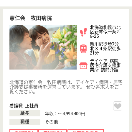
看護職／病棟 正社員
給与
月給：220,000円〜305,710円
職種
その他
未経験OK
車通勤OK
住宅手当あり
ブランクOK
育休・産休
駅徒歩10分以内
WEB問合せ
詳細を見る
札幌道都病院
北海道札幌市東
区北十七条東
14-3-2
環状通東駅徒歩
5分
病院
北海道の札幌道都病院は、病院を運営しています。
ぜひ各求人をご覧ください。
看護師 正社員
給与
年収：3,670,000円〜4,330,000円