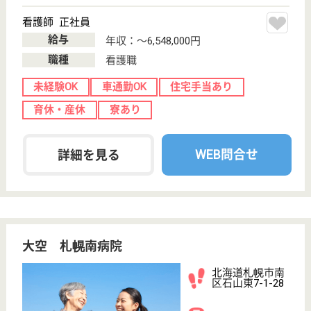
WEB問合せ
詳細を見る
康和会 札幌しらかば台病院
北海道札幌市豊
平区月寒東2条
18-7-26
福住駅車6分
病院
北海道の康和会 札幌しらかば台病院は、病院を運営
しています。 ぜひ各求人をご覧ください。
正看護師 正社員
給与
月給：253,200円〜351,850円
職種
看護職
休み多め
未経験OK
車通勤OK
育休・産休
託児所あり
WEB問合せ
詳細を見る