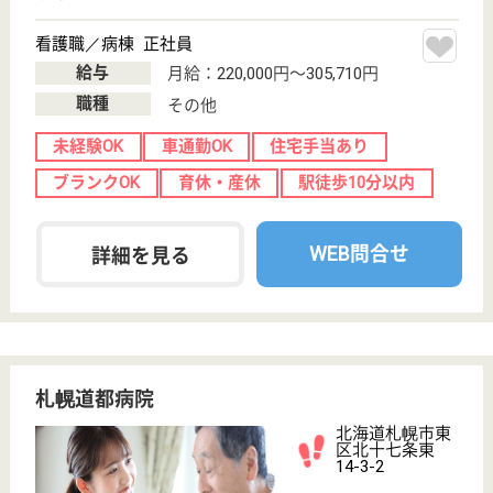
(ヘルパー2級)
(ヘルパー1級)
介護福祉士
社会福祉士
戻る
ケアマネジャー
PT
次のステッ
OT
その他・なし
次のステップへ
サービス紹介
クリックジョブ介護とは
ご利用の流れ
公式LINE＠
お役立ち情報