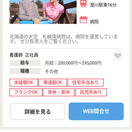
介護員 正社員
給与
月給：188,950円〜216,400円
職種
介護職
休み多め
無資格可
未経験OK
車通勤OK
育休・産休
託児所あり
WEB問合せ
詳細を見る
札幌同交会病院
消化器病を主体とした内科専門病院
北海道札幌市中
央区南2条西19-
291
西１８丁目駅徒
歩6分
病院
財団法人北海道石炭同交振興会の医療部門として
1956年7月に現在地に開設、開設当初から札幌医大と
連携し、時代の要請に応える医療水準を保ってまいり
ました