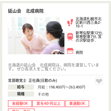
澄川駅車16分
病院
北海道の大空 札幌南病院は、病院を運営していま
す。 ぜひ各求人をご覧ください。
看護師 正社員
給与
月給：200,000円〜295,000円
職種
その他
未経験OK
車通勤OK
住宅手当あり
ブランクOK
育休・産休
託児所あり
WEB問合せ
詳細を見る
憲仁会 牧田病院
北海道札幌市北
区新琴似一条2-
6-25
新川駅徒歩7分,
北３４条駅徒歩
21分
デイケア, 病院,
居宅介護支援事