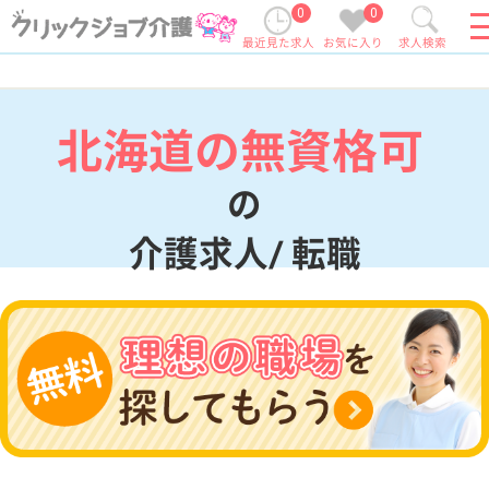
0
0
最近見た求人
お気に入り
求人検索
北海道の無資格可
の
介護求人/ 転職
現在の検索条件
北海道
変更
エリア・駅
無資格可
変更
こだわり条件