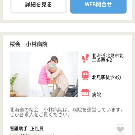
病院, 重症心身
障害児施設
北海道の北海道療育園 美幌療育病院は、病院・重症
心身障害児施設を運営しています。 ぜひ各求人をご
覧ください。
生活支援員 正社員
給与
月給：177,280円〜269,280円
職種
その他
無資格可
未経験OK
車通勤OK
育休・産休
託児所あり
WEB問合せ
詳細を見る
幾生会 南そらち記念病院
北海道三笠市岡
山506-8
光珠内駅車21分
病院