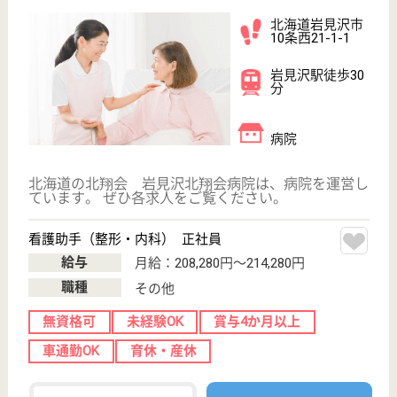
育休・産休
駅徒歩10分以内
WEB問合せ
詳細を見る
慶友会 吉田病院
北海道旭川市四
条西4-1-2
旭川駅徒歩5分
病院, 居宅介護
支援事業所, 訪
問看護, 地域包
括支...
急性期を乗り越えられた患者様を受け入れ社会復帰を
目指し在宅支援を行なう、また終末を迎えられる患者
様・ご家族に寄り添うなどの役割を地域の中で担う
看護助手 正社員
給与
月給：191,280円
職種
その他
無資格可
未経験OK
車通勤OK
住宅手当あり
育休・産休
駅徒歩10分以内