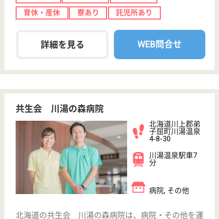
給与
月給：189,500円〜216,800円
職種
その他
休み多め
無資格可
未経験OK
車通勤OK
育休・産休
駅徒歩10分以内
WEB問合せ
詳細を見る
shindo 旭川リハビリテーション病院
旭川のケアミックス型病院
北海道旭川市緑
が丘東一条1-1-1
緑が丘駅車5分
病院
人が、まん中の医療、私たちは常に患者さんをまん中
に、医師とスタッフが連携しコミュニケーションを深
めながらチーム医療に取り組んでいます
看護助手 正社員
給与
月給：210,050円〜216,050円