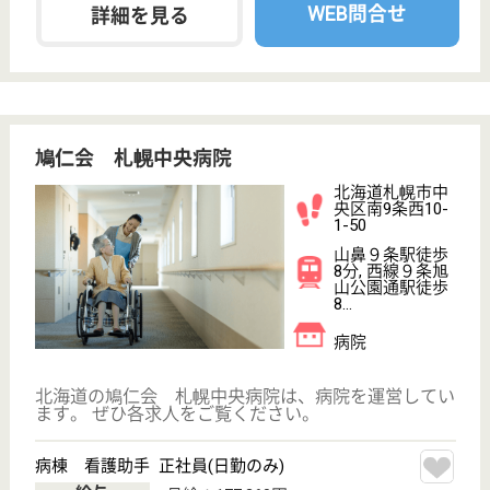
WEB問合せ
詳細を見る
桜会 小林病院
北海道北見市北
三条西4-2
北見駅徒歩8分
病院
北海道の桜会 小林病院は、病院を運営しています。
ぜひ各求人をご覧ください。
看護助手 正社員
給与
月給：219,300円〜277,600円
職種
その他
無資格可
車通勤OK
育休・産休
託児所あり
駅徒歩10分以内
WEB問合せ
詳細を見る