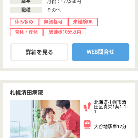
整形外科進藤病院
北海道旭川市4
条通19-右6
旭川四条駅徒歩
3分
病院, 訪問看護
北海道の整形外科進藤病院は、病院・訪問看護を運営
しています。 ぜひ各求人をご覧ください。
看護助手 契約社員
給与
月給：198,200円〜203,200円
職種
その他
無資格可
未経験OK
車通勤OK
育休・産休
正社員登用制度
駅徒歩10分以内
WEB問合せ
詳細を見る