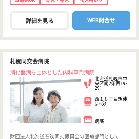
初任者研修
実務者研修
(ヘルパー2級)
(ヘルパー1級)
介護福祉士
社会福祉士
戻る
ケアマネジャー
PT
次のステッ
OT
その他・なし
次のステップへ
サービス紹介
クリックジョブ介護とは
ご利用の流れ
公式LINE＠
お役立ち情報