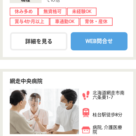
消化器病を主体とした内科専門病院
北海道札幌市中
央区南2条西19-
291
西１８丁目駅徒
歩6分
病院
財団法人北海道石炭同交振興会の医療部門として
1956年7月に現在地に開設、開設当初から札幌医大と
連携し、時代の要請に応える医療水準を保ってまいり
ました
看護補助者 正社員
給与
月給：181,800円〜203,300円
職種
その他
無資格可
住宅手当あり
ブランクOK
育休・産休
駅徒歩10分以内
WEB問合せ
詳細を見る
恵愛会 茨戸病院