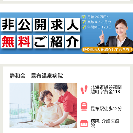
WEB問合せ
詳細を見る
医療相談員 正社員(日勤のみ)
給与
月給：164,809円〜212,209円
職種
その他
無資格可
未経験OK
車通勤OK
育休・産休
寮あり
託児所あり
WEB問合せ
詳細を見る
共生会 川湯の森病院
北海道川上郡弟
子屈町川湯温泉
4-8-30
川湯温泉駅車7
分
病院, その他
北海道の共生会 川湯の森病院は、病院・その他を運