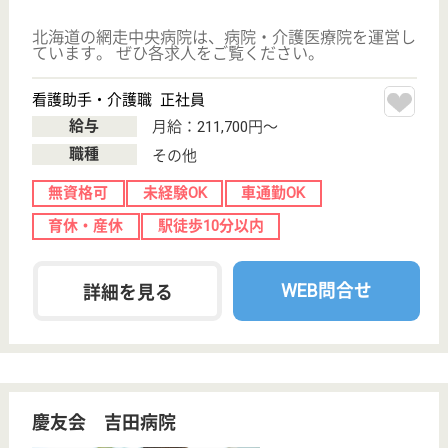
北海道石狩市花
川東128-14
篠路駅徒歩49分
デイケア, 病院,
介護医療院
施設サービス計画に基づき、利用者がその有する能力
に応じ自立した日常生活を営むことが出来るよう努め
る。
看護助手 契約社員
給与
時給：1,180円
職種
その他
給料多め
無資格可
未経験OK
託児所あり
WEB問合せ
詳細を見る
銀杏会 さっぽろ銀杏会記念病院
開院50周年、地域医療に貢献
北海道札幌市中
央区南11条西8-
2-25