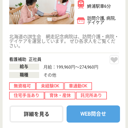
静和会 昆布温泉病院
北海道磯谷郡蘭
越町字黄金118
昆布駅徒歩12分
病院, 介護医療
院
北海道の静和会 昆布温泉病院は、病院・介護医療院
を運営しています。 ぜひ各求人をご覧ください。
医療相談員 パート(日勤のみ)
給与
時給：1,075円〜1,300円
職種
その他
給料多め
無資格可
未経験OK
土日休み
車通勤OK
育休・産休