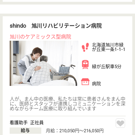
WEB問合せ
詳細を見る
鳩仁会 札幌中央病院
北海道札幌市中
央区南9条西10-
1-50
山鼻９条駅徒歩
8分, 西線９条旭
山公園通駅徒歩
8...
病院
北海道の鳩仁会 札幌中央病院は、病院を運営してい
ます。 ぜひ各求人をご覧ください。
病棟 看護助手 正社員(日勤のみ)
給与
月給：177,360円
職種
その他
休み多め
無資格可
未経験OK
育休・産休
駅徒歩10分以内
WEB問合せ
詳細を見る