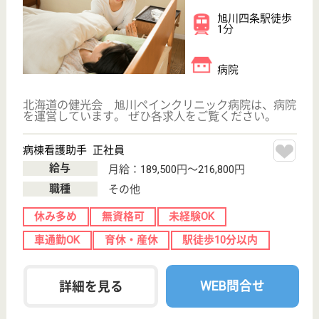
育休・産休
WEB問合せ
詳細を見る
北翔会 岩見沢北翔会病院
北海道岩見沢市
10条西21-1-1
岩見沢駅徒歩30
分
病院
北海道の北翔会 岩見沢北翔会病院は、病院を運営し
ています。 ぜひ各求人をご覧ください。
看護助手（整形・内科） 正社員
給与
月給：208,280円〜214,280円
職種
その他
無資格可
未経験OK
賞与4か月以上
車通勤OK
育休・産休