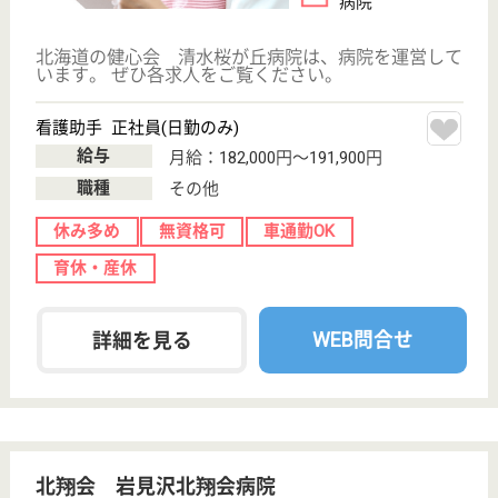
その他
休み多め
無資格可
未経験OK
賞与4か月以上
車通勤OK
育休・産休
WEB問合せ
詳細を見る
網走中央病院
北海道網走市南
六条東1-7
桂台駅徒歩8分
病院, 介護医療
院
北海道の網走中央病院は、病院・介護医療院を運営し
ています。 ぜひ各求人をご覧ください。
看護助手・介護職 正社員
給与
月給：211,700円〜
職種
その他
無資格可
未経験OK
車通勤OK