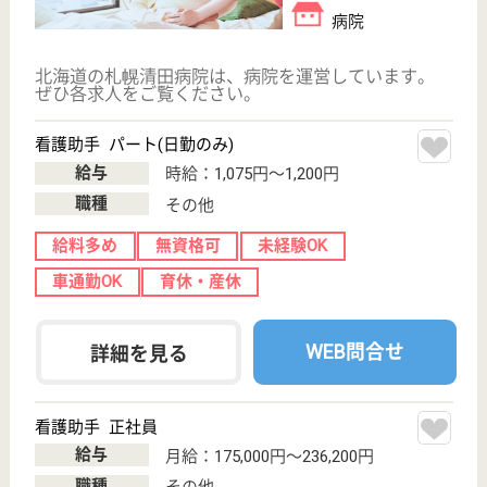
康和会 札幌しらかば台病院
北海道札幌市豊
平区月寒東2条
18-7-26
福住駅車6分
病院
北海道の康和会 札幌しらかば台病院は、病院を運営
しています。 ぜひ各求人をご覧ください。
介護員 正社員
給与
月給：188,950円〜216,400円
職種
介護職
休み多め
無資格可
未経験OK
車通勤OK
育休・産休
託児所あり
WEB問合せ
詳細を見る
札幌同交会病院