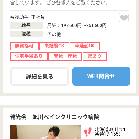
職種
その他
無資格可
未経験OK
車通勤OK
育休・産休
WEB問合せ
詳細を見る
健心会 清水桜が丘病院
北海道釧路市桜
ヶ岡8-1-2
武佐駅車7分
病院
北海道の健心会 清水桜が丘病院は、病院を運営して
います。 ぜひ各求人をご覧ください。
看護助手 正社員(日勤のみ)
給与
月給：182,000円〜191,900円
職種
その他
休み多め
無資格可
車通勤OK