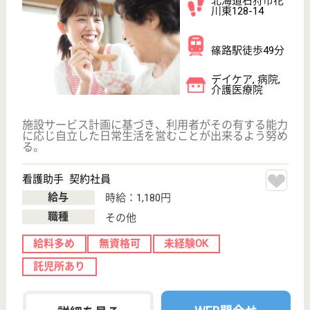
サイトマップ
利用規約
プライバシーポリシー
運営会社
採用ご担当者様へ
お知らせ
看護師の求人・転職なら
『クリックジョブ看護』
介護職求人支援サービス『クリックジョブ介護』運営会社:
ライフワンズ株式会社 ( 厚生労働大臣許可 )13- ユ -303765
Copyright©LifeOnes Ltd. All Rights Reserved