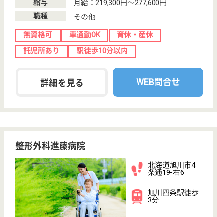
北海道の幾生会 南そらち記念病院は、病院を運営し
ています。 ぜひ各求人をご覧ください。
MSW 正社員(日勤のみ)
給与
月給：188,600円〜218,600円
職種
その他
休み多め
無資格可
賞与4か月以上
土日休み
車通勤OK
育休・産休
WEB問合せ
詳細を見る
創成会 羊蹄グリーン病院
北海道虻田郡京
極町更進780-2
倶知安駅車26分
病院
北海道の創成会 羊蹄グリーン病院は、病院を運営し
ています。 ぜひ各求人をご覧ください。