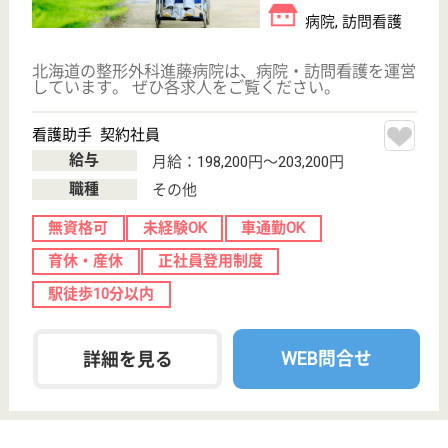
看護助手 契約社員
給与
月給：192,960円
職種
その他
無資格可
未経験OK
車通勤OK
育休・産休
寮あり
WEB問合せ
詳細を見る
もっとみる（21-40 件 /144 件）
現在の検索条件
北海道
変更
エリア・駅
無資格可
変更
こだわり条件