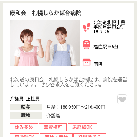
;
事業所情報の一部は、厚生労働省の介護事業所・生活関連情報
検索「介護サービス情報公表システム 」から転載しておりま
す。
介護の転職支援サービスお申込み
30
簡単
登録
秒
保有資格を選択してくださ
誕生年を入
い
誕生年
必須
保有資格
必須