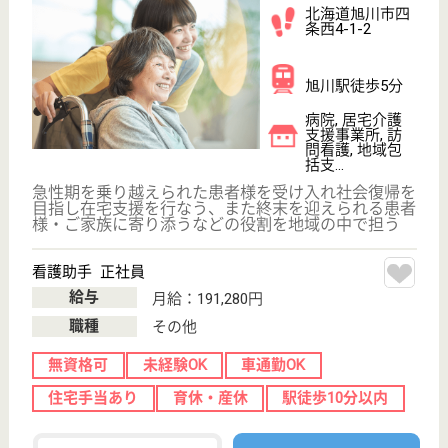
中島公園通駅徒
歩5分
病院
内科疾患に限らず家庭医として広くご病気のご相談に
のらせて頂いています、平成19年に亜急性期病床を
OPEN
看護補助者 正社員(日勤のみ)
給与
月給：178,600円〜208,600円
職種
その他
休み多め
無資格可
未経験OK
車通勤OK
住宅手当あり
育休・産休
WEB問合せ
詳細を見る
北海道療育園 美幌療育病院
北海道網走郡美
幌町字美富9
美幌駅徒歩34分