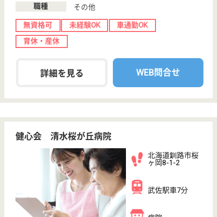
札幌清田病院
北海道札幌市清
田区真栄1条1-1-
1
大谷地駅車12分
病院
北海道の札幌清田病院は、病院を運営しています。
ぜひ各求人をご覧ください。
看護助手 パート(日勤のみ)
給与
時給：1,075円〜1,200円
職種
その他
給料多め
無資格可
未経験OK
車通勤OK
育休・産休
WEB問合せ
詳細を見る
看護助手 正社員
給与
月給：175,000円〜236,200円
職種