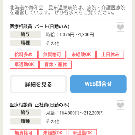
営しています。 ぜひ各求人をご覧ください。
看護助手 正社員
給与
月給：197,600円〜261,600円
職種
その他
無資格可
未経験OK
車通勤OK
住宅手当あり
育休・産休
寮あり
WEB問合せ
詳細を見る
健光会 旭川ペインクリニック病院
北海道旭川市4
条通17-1553
旭川四条駅徒歩
1分
病院
北海道の健光会 旭川ペインクリニック病院は、病院
を運営しています。 ぜひ各求人をご覧ください。
病棟看護助手 正社員