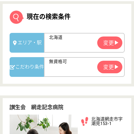
讃生会 網走記念病院
北海道網走市字
潮見153-1
鱒浦駅車6分
訪問介護, 病院,
デイケア
北海道の讃生会 網走記念病院は、訪問介護・病院・
デイケアを運営しています。 ぜひ各求人をご覧くだ
さい。
看護補助 正社員
給与
月給：199,960円〜274,960円
職種
その他
無資格可
未経験OK
車通勤OK
住宅手当あり
育休・産休
託児所あり
WEB問合せ
詳細を見る