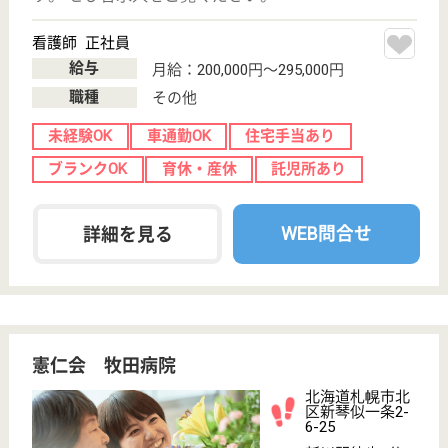
WEB問合せ
詳細を見る
介護員 正社員
給与
月給：188,950円〜216,400円
職種
介護職
休み多め
無資格可
未経験OK
車通勤OK
育休・産休
託児所あり
WEB問合せ
詳細を見る
讃生会 宮の森記念病院
北海道札幌市中
央区宮の森3条
7-5-25
西２８丁目駅徒
歩10分
病院
北海道の讃生会 宮の森記念病院は、病院を運営して