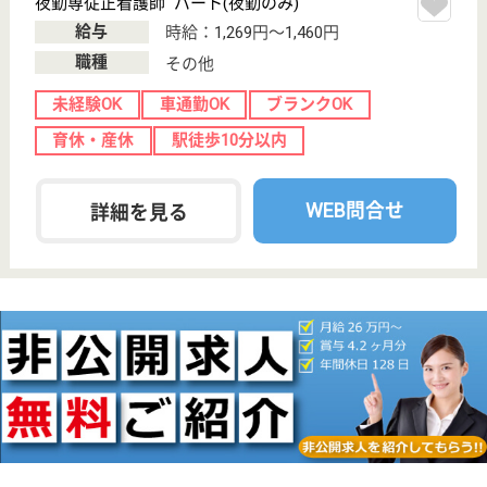
北海道の鳩仁会 札幌中央病院は、病院を運営してい
ます。 ぜひ各求人をご覧ください。
病棟 看護助手 正社員(日勤のみ)
給与
月給：177,360円
職種
その他
休み多め
無資格可
未経験OK
育休・産休
駅徒歩10分以内
WEB問合せ
詳細を見る
看護職／透析 正社員(日勤のみ)
給与
月給：184,400円〜
職種
その他
休み多め
未経験OK
賞与4か月以上
駅徒歩10分以内
WEB問合せ
詳細を見る