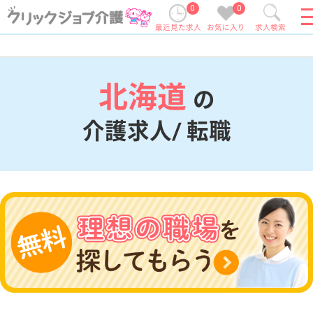
0
0
最近見た求人
お気に入り
求人検索
北海道
の
介護求人/ 転職
現在の検索条件
北海道
変更
エリア・駅
変更
こだわり条件