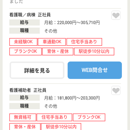
介護の転職支援サービスお申込み
30
簡単
登録
秒
保有資格を選択してくださ
誕生年を入
い
誕生年
必須
保有資格
必須
初任者研修
実務者研修
(ヘルパー2級)
(ヘルパー1級)
介護福祉士
社会福祉士
戻る
ケアマネジャー
PT