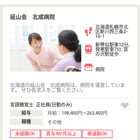
三草会 クラーク病院
北海道札幌市東
区本町二条4-8-
20
環状通東駅車4
分
病院, 居宅介護
支援事業所
北海道の三草会 クラーク病院は、病院・居宅介護支
援事業所を運営しています。 ぜひ各求人をご覧くだ
さい。
作業療法士 正社員(日勤のみ)
給与
月給：223,500円〜266,500円
職種
リハビリ職（作業療法士）
未経験OK
賞与4か月以上
車通勤OK
育休・産休
託児所あり
WEB問合せ
詳細を見る
臨床検査技師 正社員(日勤のみ)
給与
月給：200,000円〜251,000円
職種
その他