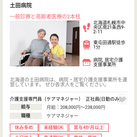
WEB問合せ
詳細を見る
その他の求人を見る
大地 札幌真駒内病院
北海道札幌市南
区真駒内緑町1-
2-1
真駒内駅徒歩14
分
病院
「あきらめない医療」と「病人をつくらない予防医
療」が柱
看護師 正社員
給与
月給：259,000円〜362,200円
職種
その他
車通勤OK
住宅手当あり
育休・産休