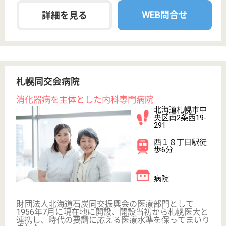
育休・産休
WEB問合せ
詳細を見る
もっとみる（21-40 件 /565 件）
現在の検索条件
北海道
変更
エリア・駅
変更
こだわり条件
;
事業所情報の一部は、厚生労働省の介護事業所・生活関連情報
検索「介護サービス情報公表システム 」から転載しておりま
す。