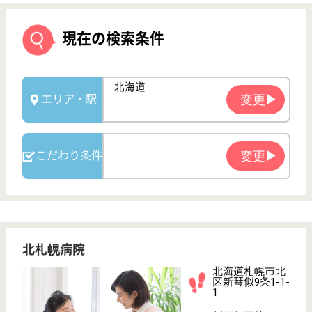
北札幌病院
北海道札幌市北
区新琴似9条1-1-
1
新琴似駅徒歩4
分
病院
北海道の北札幌病院は、病院を運営しています。 ぜ
ひ各求人をご覧ください。
正看護師 正社員
給与
月給：233,000円〜317,000円
職種
その他
車通勤OK
ブランクOK
育休・産休
駅徒歩10分以内
WEB問合せ
詳細を見る