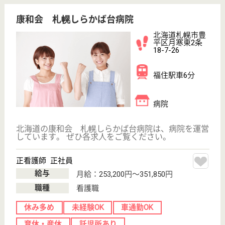
職種
看護職
休み多め
賞与4か月以上
車通勤OK
育休・産休
託児所あり
駅徒歩10分以内
WEB問合せ
詳細を見る
銀杏会 さっぽろ銀杏会記念病院
開院50周年、地域医療に貢献
北海道札幌市中
央区南11条西8-
2-25
中島公園通駅徒
歩5分
病院
内科疾患に限らず家庭医として広くご病気のご相談に
のらせて頂いています、平成19年に亜急性期病床を
OPEN
看護補助者 正社員(日勤のみ)
給与
月給：178,600円〜208,600円
職種
その他