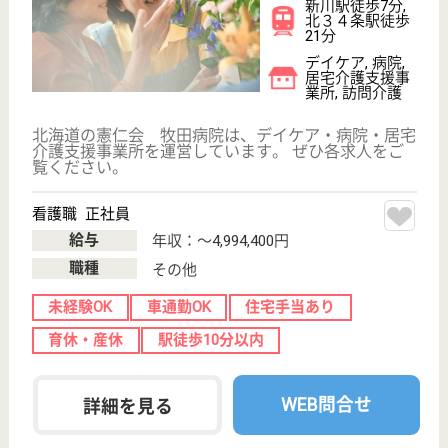
います。 ぜひ各求人をご覧ください。
看護職 正社員
給与
年収：〜4,896,000円
職種
看護職
給料多め
住宅手当あり
託児所あり
駅徒歩10分以内
WEB問合せ
詳細を見る
札幌同交会病院
消化器病を主体とした内科専門病院
北海道札幌市中
央区南2条西19-
291
西１８丁目駅徒
歩6分
病院
財団法人北海道石炭同交振興会の医療部門として
1956年7月に現在地に開設、開設当初から札幌医大と
連携し、時代の要請に応える医療水準を保ってまいり