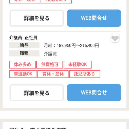
休み多め
無資格可
未経験OK
車通勤OK
住宅手当あり
育休・産休
WEB問合せ
詳細を見る
高橋病院
北海道函館市元
町32-18
末広町駅徒歩3
分
病院, 訪問看護,
介護医療院, デ
イケア
長期にわたる療養を必要とする要介護者に対し、施設
サービス計画に基づいて療養上の管理、看護、医学的
管理の下における介護、その他の世話及び機能訓練、
必要な医療を行なうことにより、これらの者の意思及
び人格を尊重し、その有する能力に応じ、自立した日
常生活を営むことができるようサービスの提供に努め
ます。
介護福祉士 正社員
給与
月給：181,280円〜240,220円