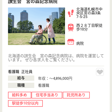
職種
介護職
未経験OK
賞与4か月以上
車通勤OK
育休・産休
駅徒歩10分以内
WEB問合せ
詳細を見る
北海道循環器病院
北海道札幌市中
央区南27条西
13-1-30
石山通駅徒歩13
分
病院
北海道の北海道循環器病院は、病院を運営していま
す。 ぜひ各求人をご覧ください。
MSW 正社員(日勤のみ)
給与
月給：245,167円〜365,333円
職種
その他
給料多め
未経験OK
車通勤OK