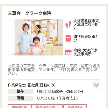
WEB問合せ
詳細を見る
長生会病院
北海道札幌市北
区北25条西16-
2-1
八軒駅徒歩10分
病院, 介護医療
院
北海道の長生会病院は、病院・介護医療院を運営して
います。 ぜひ各求人をご覧ください。
ケアマネジャー 正社員(日勤のみ)
給与
月給：220,000円〜250,000円
職種
ケアマネジャー
休み多め
未経験OK
賞与4か月以上
土日休み
車通勤OK
育休・産休
WEB問合せ
詳細を見る