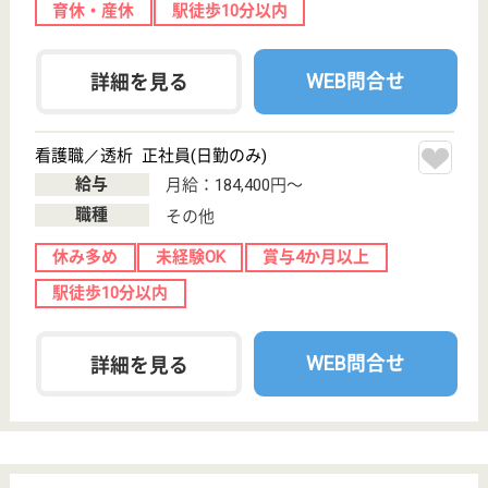
北海道札幌市豊
平区豊平6条8-2-
18
学園前駅徒歩5
分, 菊水駅徒歩
18分
デイケア, 病院,
訪問看護, その
他, 居宅介護支...
北海道の北志会 札幌ライラック病院は、デイケア・
病院・訪問看護を運営しています。 ぜひ各求人をご
覧ください。
介護職（準職員） 契約社員
給与
月給：193,960円
職種
介護職
未経験OK
車通勤OK
住宅手当あり
育休・産休
駅徒歩10分以内
WEB問合せ
詳細を見る
介護支援専門員 正社員(日勤のみ)
給与
月給：181,000円〜208,000円
職種
ケアマネジャー
賞与4か月以上
車通勤OK
育休・産休
駅徒歩10分以内