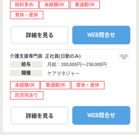
区北十七条東
14-3-2
環状通東駅徒歩
5分
病院
北海道の札幌道都病院は、病院を運営しています。
ぜひ各求人をご覧ください。
看護師 正社員
給与
年収：3,670,000円〜4,330,000円
職種
その他
未経験OK
車通勤OK
住宅手当あり
育休・産休
託児所あり
駅徒歩10分以内
WEB問合せ
詳細を見る
介護職 正社員
給与
月給：198,040円〜250,380円
職種
介護職
賞与4か月以上
車通勤OK
住宅手当あり
育休・産休
託児所あり
駅徒歩10分以内