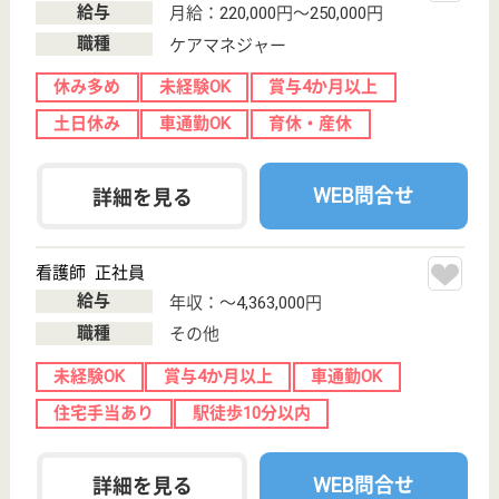
看護師の求人・転職なら
『クリックジョブ看護』
介護職求人支援サービス『クリックジョブ介護』運営会社:
ライフワンズ株式会社 ( 厚生労働大臣許可 )13- ユ -303765
Copyright©LifeOnes Ltd. All Rights Reserved
?>