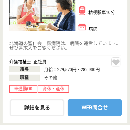
病院, その他
北海道の翔嶺館 札幌優翔館病院は、病院・その他を
運営しています。 ぜひ各求人をご覧ください。
介護支援専門員／館長兼務 正社員(日勤のみ)
給与
年収：〜3,600,000円
職種
ケアマネジャー
給料多め
未経験OK
車通勤OK
育休・産休
WEB問合せ
詳細を見る
介護支援専門員 正社員(日勤のみ)
給与
月給：200,000円〜250,000円
職種
ケアマネジャー
未経験OK
車通勤OK
育休・産休
託児所あり
WEB問合せ
詳細を見る