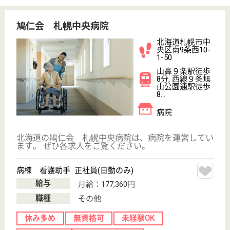
土田病院
一般診療と高齢者医療の2本柱
北海道札幌市中
央区南21条西9-
2-11
東屯田通駅徒歩
1分
病院, 居宅介護
支援事業所
北海道の土田病院は、病院・居宅介護支援事業所を運
営しています。 ぜひ各求人をご覧ください。
介護支援専門員（ケアマネジャー） 正社員(日勤のみ)
給与
月給：208,000円〜238,000円
職種
ケアマネジャー
休み多め
未経験OK
賞与4か月以上
土日休み
車通勤OK
育休・産休
WEB問合せ
詳細を見る
北志会 札幌ライラック病院