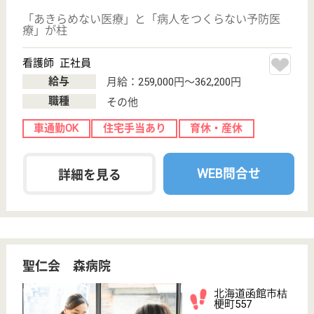
新川駅徒歩7分,
北３４条駅徒歩
21分
デイケア, 病院,
居宅介護支援事
業所, 訪問介護
北海道の憲仁会 牧田病院は、デイケア・病院・居宅
介護支援事業所を運営しています。 ぜひ各求人をご
覧ください。
看護職 正社員
給与
年収：〜4,994,400円
職種
その他
未経験OK
車通勤OK
住宅手当あり
育休・産休
駅徒歩10分以内
WEB問合せ
詳細を見る
翔嶺館 札幌優翔館病院
北海道札幌市北
区東茨戸2条2-8-
25
拓北駅車7分