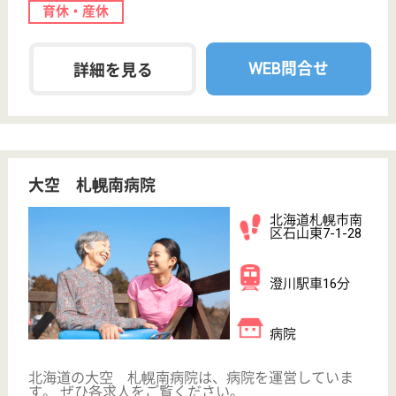
給料多め
未経験OK
賞与4か月以上
車通勤OK
住宅手当あり
育休・産休
WEB問合せ
詳細を見る
康和会 札幌しらかば台病院
北海道札幌市豊
平区月寒東2条
18-7-26
福住駅車6分
病院
北海道の康和会 札幌しらかば台病院は、病院を運営
しています。 ぜひ各求人をご覧ください。
正看護師 正社員
給与
月給：253,200円〜351,850円
職種
看護職
休み多め
未経験OK
車通勤OK
育休・産休
託児所あり