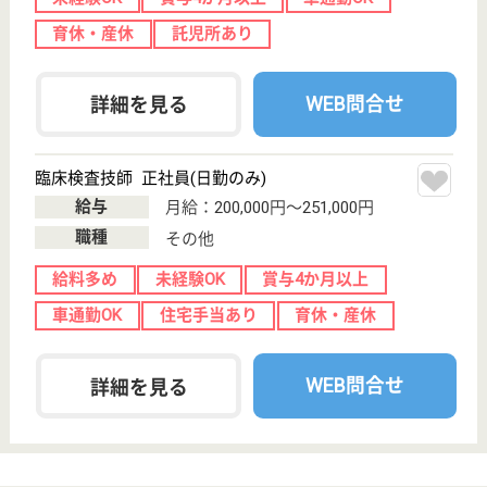
看護師 正社員
給与
年収：〜4,363,000円
職種
その他
未経験OK
賞与4か月以上
車通勤OK
住宅手当あり
駅徒歩10分以内
WEB問合せ
詳細を見る
札幌循環器クリニック 札幌循環器病院
北海道札幌市中
央区北十一条西
14-29-15
桑園駅徒歩3分
病院
北海道の札幌循環器クリニック 札幌循環器病院は、
病院を運営しています。 ぜひ各求人をご覧くださ
い。
看護職 正社員
給与
月給：260,520円〜290,020円