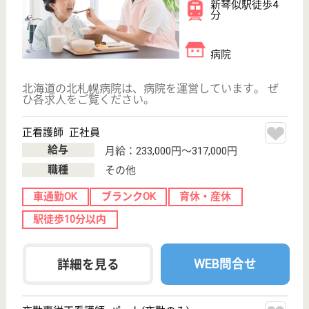
夜勤専従正看護師 パート(夜勤のみ)
給与
時給：1,269円〜1,460円
職種
その他
未経験OK
車通勤OK
ブランクOK
育休・産休
駅徒歩10分以内
WEB問合せ
詳細を見る
鳩仁会 札幌中央病院
北海道札幌市中
央区南9条西10-
1-50
山鼻９条駅徒歩
8分, 西線９条旭
山公園通駅徒歩
8...
病院