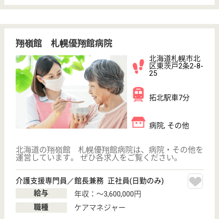
ました
看護職／病棟 正社員
給与
月給：220,000円〜305,710円
職種
その他
未経験OK
車通勤OK
住宅手当あり
ブランクOK
育休・産休
駅徒歩10分以内
WEB問合せ
詳細を見る
看護補助者 正社員
給与
月給：181,800円〜203,300円
職種
その他
無資格可
住宅手当あり
ブランクOK
育休・産休
駅徒歩10分以内
WEB問合せ
詳細を見る
札幌道都病院
北海道札幌市東