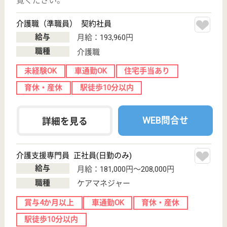
延山会 北成病院
北海道札幌市北
区新川西三条2-
10-1
新琴似駅車12分,
発寒駅車7分, 宮
の沢駅徒歩...
病院
北海道の延山会 北成病院は、病院を運営していま
す。 ぜひ各求人をご覧ください。
言語聴覚士 正社員(日勤のみ)
給与
月給：198,400円〜263,400円
職種
その他
未経験OK
賞与4か月以上
車通勤OK
育休・産休
WEB問合せ
詳細を見る
大空 札幌南病院