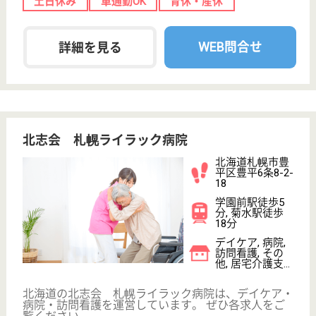
WEB問合せ
詳細を見る
聖仁会 森病院
北海道函館市桔
梗町557
桔梗駅車10分
病院
北海道の聖仁会 森病院は、病院を運営しています。
ぜひ各求人をご覧ください。
介護福祉士 正社員
給与
月給：229,570円〜282,930円
職種
その他
車通勤OK
育休・産休
WEB問合せ
詳細を見る