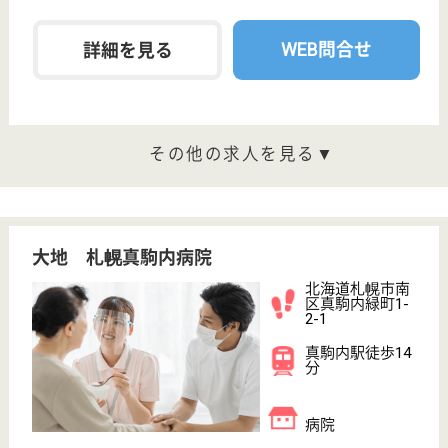
北海道札幌市南
区石山東7-1-28
澄川駅車16分
病院
北海道の大空 札幌南病院は、病院を運営していま
す。 ぜひ各求人をご覧ください。
看護師 正社員
給与
月給：200,000円〜295,000円
職種
その他
未経験OK
車通勤OK
住宅手当あり
ブランクOK
育休・産休
託児所あり
WEB問合せ
詳細を見る
憲仁会 牧田病院
北海道札幌市北
区新琴似一条2-
6-25