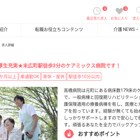
0
0
最近見た求人
お気に入り
求人
紹介
転職お役立ちコンテンツ
介護 NEWS
求人詳細
利厚生充実★末広町駅徒歩3分のケアミックス病院です！
4か月以上
車通勤OK
育休・産休
駅徒歩10分以内
高橋病院は元町にある病床数179床の
で、一般病棟と回復期リハビリテーシ
護保険適用の療養病棟を有し、医療と
アを担っています。経験が無くても始
しっかりサポートしますので安心して
す。頑張るあなたを全力でバックアッ
おすすめポイント