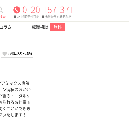
検索
・コラム
転職相談
無料
ケアミックス病院
ョン病棟のほか介
介護のトータルケ
められるお仕事で
働くことができま
プいたします！