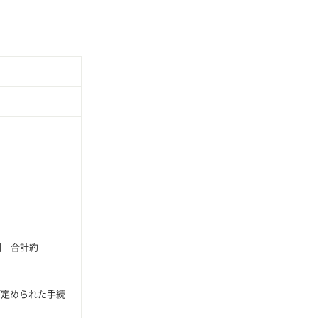
回 合計約
が定められた手続