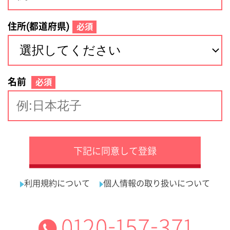
サイトマップ
利用規約
プライバシーポリシー
運営会社
看護師の求人・転職なら
採用ご担当者様へ
『クリックジョブ看護』
介護職求人支援サービス『クリックジョブ介護』運営会社:
ライフワンズ株式会社 ( 厚生労働大臣許可 )13- ユ -303765
Copyright©LifeOnes Ltd. All Rights Reserved