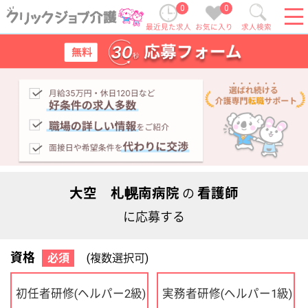
0
0
最近見た求人
お気に入り
求人検索
大空 札幌南病院
看護師
の
に応募する
資格
必須
(複数選択可)
初任者研修
実務者研修
(ヘルパー2級)
(ヘルパー1級)
介護福祉士
社会福祉士
ケアマネジャー
PT
OT
その他・なし