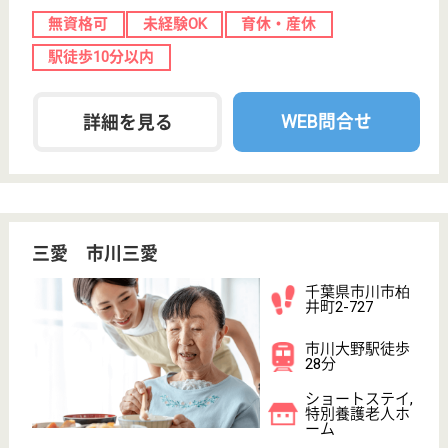
採用ご担当者様へ
お知らせ
看護師の求人・転職なら
『クリックジョブ看護』
介護職求人支援サービス『クリックジョブ介護』運営会社:
ライフワンズ株式会社 ( 厚生労働大臣許可 )13- ユ -303765
Copyright©LifeOnes Ltd. All Rights Reserved
?>