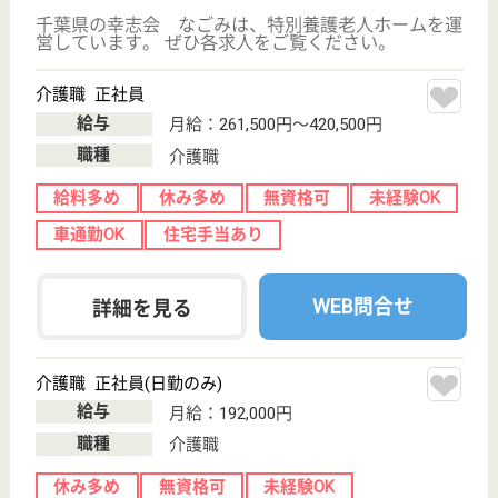
市川駅徒歩16分
介護付有料老人
ホーム, 住宅型
有料老人ホーム,
訪問介護
千葉県のソラスト市川新田は、介護付有料老人ホー
ム・住宅型有料老人ホーム・訪問介護を運営していま
す。 ぜひ各求人をご覧ください。
管理職 正社員
給与
月給：312,480円〜355,580円
職種
管理職（管理者・施設長）
給料多め
休み多め
無資格可
車通勤OK
育休・産休
WEB問合せ
詳細を見る
幸志会 やわらぎの郷
全室個室のユニット型
千葉県市川市大
町438-2
市川大野駅徒歩
20分, 大町駅徒
歩20分, 松飛...