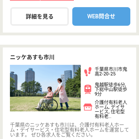
千葉県の幸志会 なごみは、特別養護老人ホームを運
営しています。 ぜひ各求人をご覧ください。
介護職 正社員
給与
月給：261,500円〜420,500円
職種
介護職
給料多め
休み多め
無資格可
未経験OK
車通勤OK
住宅手当あり
WEB問合せ
詳細を見る
介護職 正社員(日勤のみ)
給与
月給：192,000円
職種
介護職
休み多め
無資格可
未経験OK
車通勤OK
育休・産休
WEB問合せ
詳細を見る
緑友会 らいおんハートリハビリ温泉デイサー