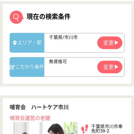
哺育会 ハートケア市川
哺育会運営の老健
千葉県市川市奉
免町59-2
市川大野駅車6
分
介護老人保健施
設, デイケア, シ
ョートステイ,
居...
ご利用者様・ご家族様の要望に沿った、質の高いサー
ビスを提供する。
介護職 正社員
給与
月給：221,360円〜251,720円
職種
介護職
休み多め
無資格可
未経験OK
車通勤OK
住宅手当あり
育休・産休
WEB問合せ
詳細を見る