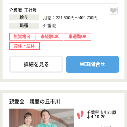
介護の転職支援サービスお申込み
30
簡単
登録
秒
保有資格を選択してくださ
誕生年を入
い
誕生年
必須
保有資格
必須
初任者研修
実務者研修
(ヘルパー2級)
(ヘルパー1級)
介護福祉士
社会福祉士
戻る
ケアマネジャー
PT
次のステッ
OT
その他・なし
次のステップへ