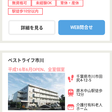
介護付有料老人
ホーム
千葉県のグッドタイムホーム・南行徳は、介護付有料
老人ホームを運営しています。 ぜひ各求人をご覧く
ださい。
準介護職員 正社員(日勤のみ)
給与
月給：220,576円〜225,576円
職種
介護職
無資格可
未経験OK
育休・産休
駅徒歩10分以内
WEB問合せ
詳細を見る
三愛 市川三愛
千葉県市川市柏
井町2-727
市川大野駅徒歩
28分
ショートステイ,
特別養護老人ホ
ーム