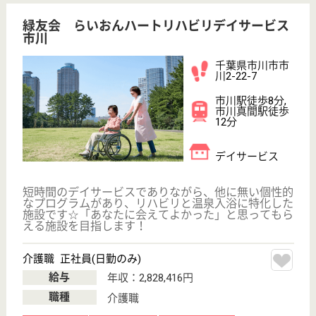
原木中山駅徒歩
13分
特別養護老人ホ
ーム, デイサー
ビス, ショート
ステイ
千葉県の親愛会 親愛の丘市川は、特別養護老人ホー
ム・デイサービス・ショートステイを運営していま
す。 ぜひ各求人をご覧ください。
介護職 正社員
給与
月給：250,576円〜293,476円
職種
介護職
無資格可
車通勤OK
住宅手当あり
ブランクOK
育休・産休
託児所あり
WEB問合せ
詳細を見る
グッドタイムホーム・南行徳
千葉県市川市南
行徳1-14-5
南行徳駅徒歩5
分