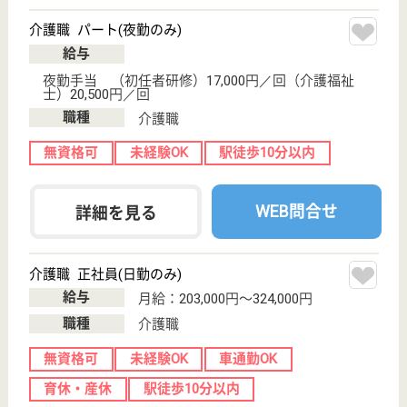
ビス妙典
千葉県市川市妙
典5-14-4
妙典駅徒歩10分
デイサービス
千葉県の緑友会 らいおんハートリハビリ温泉デイサ
ービス妙典は、デイサービスを運営しています。 ぜ
ひ各求人をご覧ください。
介護職 正社員(日勤のみ)
給与
年収：2,816,416円
職種
介護職
無資格可
未経験OK
育休・産休
駅徒歩10分以内
WEB問合せ
詳細を見る
アスケア訪問入浴市川
千葉県市川市市