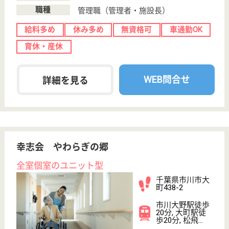
介護職 正社員
給与
月給：258,300円〜279,800円
職種
介護職
給料多め
休み多め
無資格可
未経験OK
車通勤OK
育休・産休
WEB問合せ
詳細を見る
葵会 葵の園・市川
オープンな運営を心掛ける、葵会グループの老健
です！
千葉県市川市大
野町3-2128-1
市川大野駅徒歩
14分
介護老人保健施
設, デイケア, シ
ョートステイ
葵の園・市川では、 触れ合いも、療養のひとつと考
えます。アットホームな雰囲気づくりを心がけ、利用
者の皆さまをケアしています。