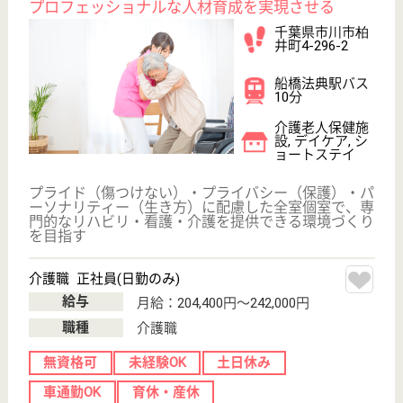
WEB問合せ
詳細を見る
介護職 正社員(日勤のみ)
給与
月給：203,000円〜324,000円
職種
介護職
無資格可
未経験OK
車通勤OK
育休・産休
駅徒歩10分以内
WEB問合せ
詳細を見る
その他の求人を見る
幸志会 なごみ
千葉県市川市大
町442
東松戸駅バス13
分
特別養護老人ホ
ーム