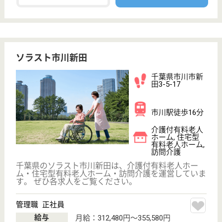
介護職 正社員
給与
月給：199,000円〜204,000円
職種
介護職
無資格可
未経験OK
車通勤OK
育休・産休
WEB問合せ
詳細を見る
松涛会 太陽と緑の家
松涛会運営の特養
千葉県市川市大
町552
市川大野駅徒歩
17分
特別養護老人ホ
ーム, デイサー
ビス, 居宅介護
支援事業所
全室個室による入所者同士の人間関係の希薄さへの懸
念を払拭し、さらに地域の人々と一体となって地域高
齢者の皆さまの役に立つ施設整備を進めて参ります