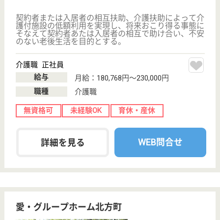
千葉県の三愛 市川三愛は、ショートステイ・特別養
護老人ホームを運営しています。 ぜひ各求人をご覧
ください。
介護職 正社員
給与
月給：249,200円〜357,200円
職種
介護職
給料多め
無資格可
未経験OK
車通勤OK
育休・産休
WEB問合せ
詳細を見る
杜の樹デイサービス行徳駅前
千葉県市川市行
徳駅前2-25-6
行徳駅徒歩3分
デイサービス
千葉県の杜の樹デイサービス行徳駅前は、デイサービ
スを運営しています。 ぜひ各求人をご覧ください。