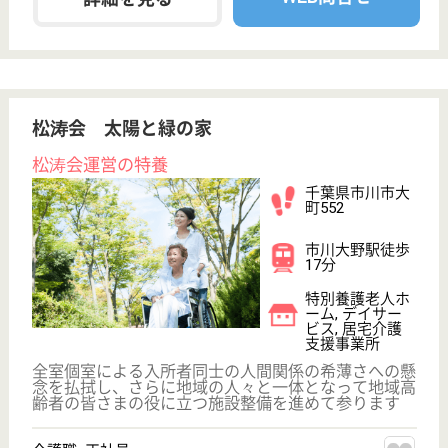
給料多め
無資格可
未経験OK
車通勤OK
育休・産休
WEB問合せ
詳細を見る
介護職 正社員
給与
月給：199,800円〜209,800円
職種
介護職
無資格可
未経験OK
育休・産休
WEB問合せ
詳細を見る
癒しの市川おにだか館
千葉県市川市鬼
高1-6-2
下総中山駅徒歩
17分, 本八幡
〔新宿線〕駅徒
歩15分
住宅型有料老人
ホーム, グルー
プホーム, デイ
サービ...