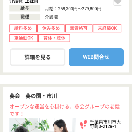
私たちは介護を特殊なサービスと考えず、モラルと安
全に立脚した高齢者への快適生活サポートと位置つけ
ています。
介護職 正社員(日勤のみ)
給与
月給：200,000円〜248,000円
職種
介護職
無資格可
未経験OK
土日休み
育休・産休
WEB問合せ
詳細を見る
介護職 正社員
給与
月給：222,000円〜260,000円
職種
介護職
無資格可
未経験OK
育休・産休
WEB問合せ
詳細を見る
もっとみる（21-23 件 /23 件）