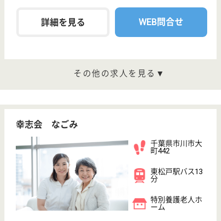
川南3-13-2
市川駅徒歩9分
訪問入浴
千葉県のアスケア訪問入浴市川は、訪問入浴を運営し
ています。 ぜひ各求人をご覧ください。
介護職 正社員(日勤のみ)
給与
月給：225,000円〜245,000円
職種
介護職
無資格可
未経験OK
土日休み
ブランクOK
育休・産休
駅徒歩10分以内
WEB問合せ
詳細を見る
ソラスト市川新田
千葉県市川市新
田3-5-17