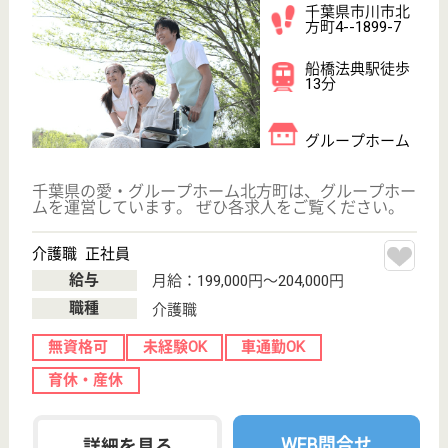
介護職 正社員(日勤のみ)
給与
月給：229,576円〜269,576円
職種
介護職
無資格可
未経験OK
駅徒歩10分以内
WEB問合せ
詳細を見る
親愛の家
千葉県市川市曽
谷4-4-10
市川駅バス15分
グループホーム,
小規模多機能
千葉県の親愛の家は、グループホーム・小規模多機能
を運営しています。 ぜひ各求人をご覧ください。
介護職 パート(夜勤のみ)
給与
時給：1,216円〜
職種
介護職