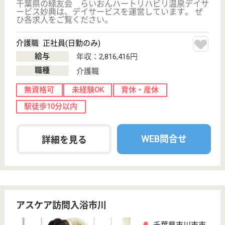
短時間のデイサービスでありながら、他に無い個性的
なプログラムがあり、リハビリと温泉入浴に特化した
施設です☆「あなたに会えてよかった」と思ってもら
える施設を目指します！
介護職 正社員(日勤のみ)
給与
年収：2,828,416円
職種
介護職
無資格可
未経験OK
育休・産休
駅徒歩10分以内
WEB問合せ
詳細を見る
ベストライフ市川
平成16年6月OPEN、全室個室
千葉県市川市田
尻4-12-5
原木中山駅徒歩
12分
介護付有料老人
ホーム