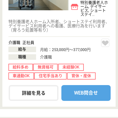
介護職 正社員(日勤のみ)
給与
月給：207,000円〜247,312円
職種
介護職
無資格可
未経験OK
車通勤OK
育休・産休
WEB問合せ
詳細を見る
介護職 正社員
給与
月給：231,500円〜400,700円
職種
介護職
無資格可
未経験OK
車通勤OK
育休・産休
WEB問合せ
詳細を見る
親愛会 親愛の丘市川
千葉県市川市原
木4-10-20