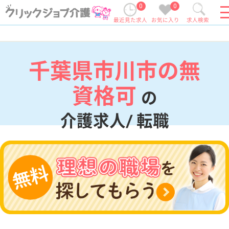
0
0
最近見た求人
お気に入り
求人検索
千葉県市川市の無
資格可
の
介護求人/ 転職
現在の検索条件
千葉県/市川市
変更
エリア・駅
無資格可
変更
こだわり条件