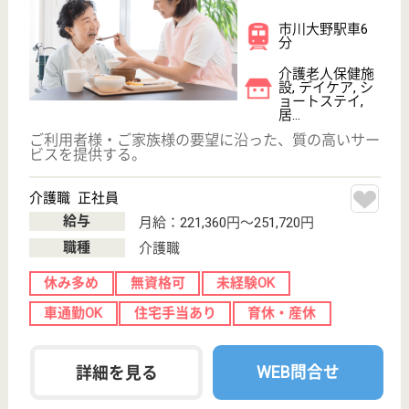
アズハイム市川
千葉県市川市須
和田2-17-6
市川真間駅徒歩
12分, 市川駅徒
歩18分
介護付有料老人
ホーム
千葉県のアズハイム市川は、介護付有料老人ホームを
運営しています。 ぜひ各求人をご覧ください。
介護職 正社員
給与
月給：219,000円〜297,000円
職種
介護職
無資格可
車通勤OK
住宅手当あり
育休・産休