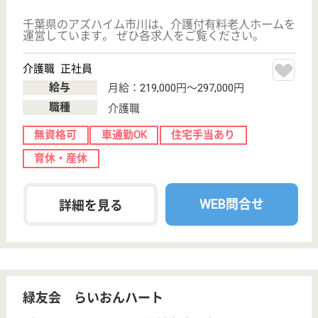
WEB問合せ
詳細を見る
ニッケあすも市川
千葉県市川市鬼
高2-20-25
鬼越駅徒歩6分,
下総中山駅徒歩
9分
介護付有料老人
ホーム, デイサ
ービス, 住宅型
有料老...
千葉県のニッケあすも市川は、介護付有料老人ホー
ム・デイサービス・住宅型有料老人ホームを運営して
います。 ぜひ各求人をご覧ください。
介護職 パート(夜勤のみ)
給与
夜勤手当 （初任者研修）17,000円／回（介護福祉
士）20,500円／回
職種
介護職
無資格可
未経験OK
駅徒歩10分以内