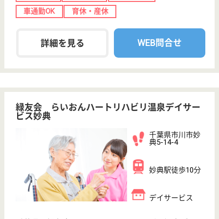
特別養護老人ホ
ーム, デイサー
ビス, ショート
ステイ...
特別養護老人ホーム入所者、ショートステイ利用者、
デイサービス利用者への看護、医療行為を行います
（胃ろう処置等有り）
介護職 正社員
給与
月給：253,000円〜377,000円
職種
介護職
給料多め
無資格可
未経験OK
車通勤OK
住宅手当あり
育休・産休
WEB問合せ
詳細を見る
緑友会 らいおんハートリハビリデイサービス
市川
千葉県市川市市
川2-22-7
市川駅徒歩8分,
市川真間駅徒歩
12分
デイサービス