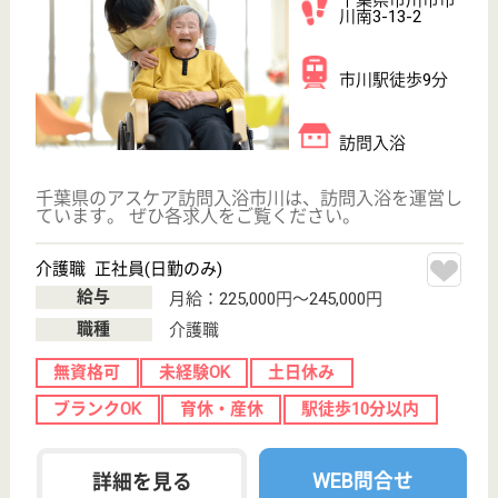
契約者または入居者の相互扶助、介護扶助によって介
護付施設の低額利用を実現し、将来おこり得る事態に
そなえて契約者あたは入居者の相互で助け合い、不安
のない老後生活を目的とする。
介護職 正社員
給与
月給：180,768円〜230,000円
職種
介護職
無資格可
未経験OK
育休・産休
WEB問合せ
詳細を見る
愛・グループホーム北方町
千葉県市川市北
方町4--1899-7
船橋法典駅徒歩
13分
グループホーム
千葉県の愛・グループホーム北方町は、グループホー
ムを運営しています。 ぜひ各求人をご覧ください。