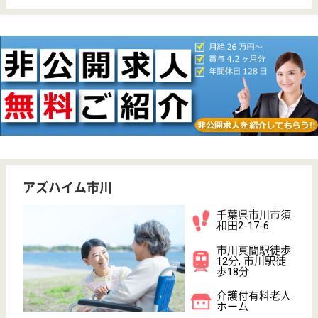
WEB問合せ
詳細を見る
緑友会 らいおんハート
プロフェッショナルな人材育成を実現させる
千葉県市川市柏
井町4-296-2
船橋法典駅バス
10分
介護老人保健施
設, デイケア, シ
ョートステイ
プライド（傷つけない）・プライバシー（保護）・パ
ーソナリティー（生き方）に配慮した全室個室で、専
門的なリハビリ・看護・介護を提供できる環境づくり
を目指す
介護職 正社員(日勤のみ)
給与
月給：204,400円〜242,000円
職種
介護職
無資格可
未経験OK
土日休み
車通勤OK
育休・産休