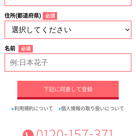
サイトマップ
利用規約
プライバシーポリシー
運営会社
看護師の求人・転職なら
採用ご担当者様へ
『クリックジョブ看護』
介護職求人支援サービス『クリックジョブ介護』運営会社:
ライフワンズ株式会社 ( 厚生労働大臣許可 )13- ユ -303765
Copyright©LifeOnes Ltd. All Rights Reserved