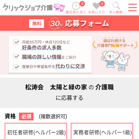
0
0
最近見た求人
お気に入り
求人検索
松涛会 太陽と緑の家
介護職
の
に応募する
資格
必須
(複数選択可)
初任者研修
実務者研修
(ヘルパー2級)
(ヘルパー1級)
介護福祉士
社会福祉士
ケアマネジャー
PT
OT
その他・なし