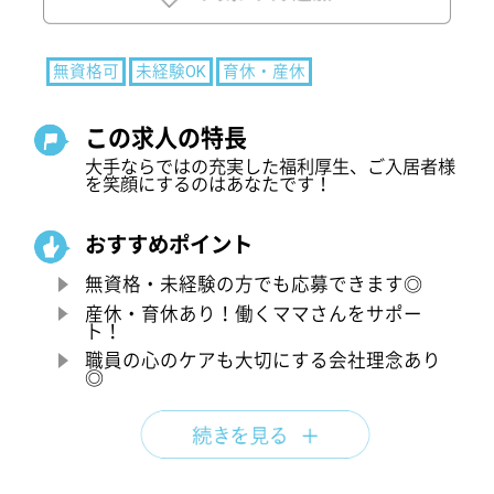
無資格・未経験の方でも応募できます◎
産休・育休あり！働くママさんをサポー
ト！
職員の心のケアも大切にする会社理念あり
◎
募集詳細
サービス種類
介護付有料老人ホーム
募集職種
介護職
給与
月給：180,768円〜230,000円
基本給：160,312円
資格手当：5,000円〜25,000円