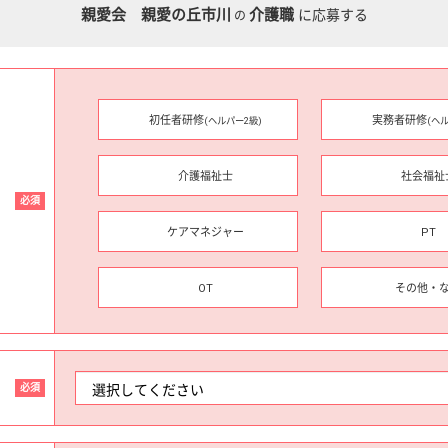
親愛会 親愛の丘市川
介護職
に応募する
の
初任者研修
実務者研修
(ヘルパー2級)
(ヘ
介護福祉士
社会福祉
必須
ケアマネジャー
PT
OT
その他・
必須