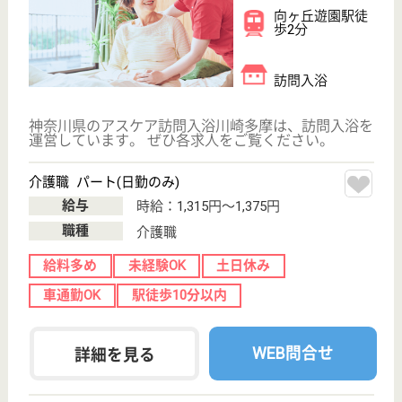
育を実施するなど、人財育成に力を入れています☆
介護職 パート(日勤のみ)
給与
時給：1,315円〜1,375円
職種
介護職
給料多め
未経験OK
土日休み
車通勤OK
駅徒歩10分以内
WEB問合せ
詳細を見る
介護職 正社員(日勤のみ)
給与
月給：230,000円
職種
介護職
無資格可
未経験OK
土日休み
車通勤OK
駅徒歩10分以内
WEB問合せ
詳細を見る
アスケア訪問入浴中原
神奈川県川崎市