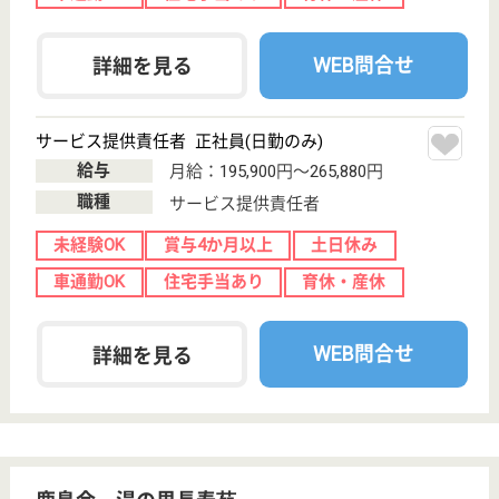
介護の転職支援サービスお申込み
30
簡単
登録
秒
保有資格を選択してくださ
誕生年を入
い
誕生年
必須
保有資格
必須
初任者研修
実務者研修
(ヘルパー2級)
(ヘルパー1級)
介護福祉士
社会福祉士
戻る
ケアマネジャー
PT
次のステッ
OT
その他・なし
次のステップへ