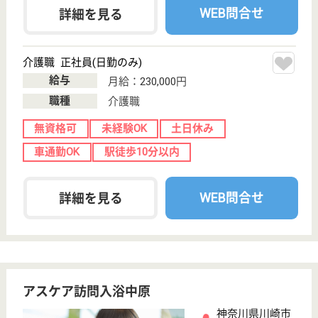
松寿会 かない苑
未経験者の応募OK◎学歴不問☆子育て世代には嬉
しい育児休暇取得実績あり☆福利厚生も充実して
おり、マイカー通勤OK♪
群馬県渋川市金
井2212-1
金島駅車8分
特別養護老人ホ
ーム, デイサー
ビス, ショート
ステイ...
「おもいやり」と「まごころ」を込めたサービスの提
供を目指しています☆現在約70人が入所しており、
昼間は8人、夜は3人体制での勤務☆働き手には嬉し
い各種保険完備（社会保険、雇用、労災、健康、厚
生）。退職金制度あり◎（勤務1年以上）定年後の再
雇用制度もあり、長く働くことが可能☆
社会福祉士 正社員(日勤のみ)
給与
月給：200,556円〜250,560円
職種
生活相談員
給料多め
休み多め
未経験OK
土日休み
車通勤OK
育休・産休
WEB問合せ
詳細を見る