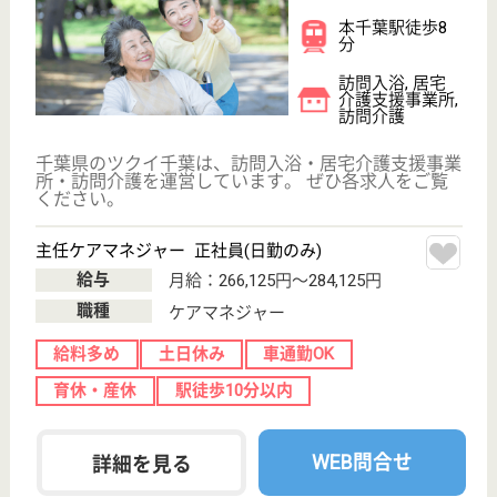
お便りを発行しています☆施設の敷地内では家庭菜園
を育て、四季折々の野菜を収穫をする事で、利用者様
と季節を感じることができます♪
介護支援専門員 正社員(日勤のみ)
給与
月給：195,500円〜250,600円
職種
ケアマネジャー
未経験OK
賞与4か月以上
土日休み
車通勤OK
住宅手当あり
育休・産休
WEB問合せ
詳細を見る
サービス提供責任者 正社員(日勤のみ)
給与
月給：195,900円〜265,880円
職種
サービス提供責任者
未経験OK
賞与4か月以上
土日休み
車通勤OK
住宅手当あり
育休・産休
WEB問合せ
詳細を見る