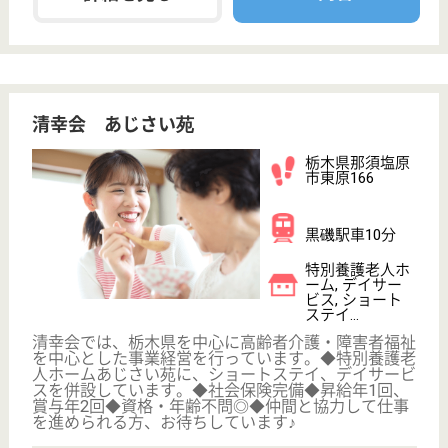
丸町252-1
江木駅車17分
特別養護老人ホ
ーム, デイサー
ビス, ショート
ステイ...
特別養護老人ホームを中心に併設された8施設・事業
で、様々な介護保険サービス、福祉サービスを提供し
ています
ケアマネジャー 正社員(日勤のみ)
給与
月給：187,200円〜224,300円
職種
ケアマネジャー
休み多め
未経験OK
土日休み
車通勤OK
住宅手当あり
育休・産休
WEB問合せ
詳細を見る
ひたちの森会 ひたちの森すこやかビレッジ
社会保険完備☆育児休暇取得実績有☆シフト制の
交代制度なので自分に合ったライフスタイルで仕
事ができます◎未経験者の人でも大歓迎☆丁寧な