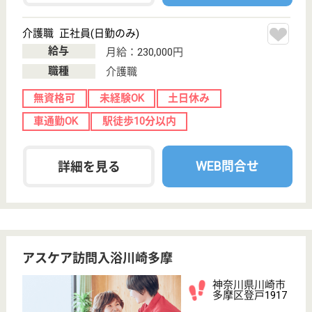
給与
月給：230,000円
職種
介護職
無資格可
未経験OK
土日休み
車通勤OK
駅徒歩10分以内
WEB問合せ
詳細を見る
アスケア訪問入浴高津
シルバーマーク認定の確かな技術を持つ施設で
す。充実の研修や資格取得サポートがあり、スキ
ルを磨きステップアップできます☆
神奈川県川崎市
高津区千年新町
26-7
武蔵新城駅徒歩
10分
訪問入浴
訪問入浴サービスのシルバーマーク認定！確かな技術
とサービスを提供しています。社員は最も大切な財
産。社員寮など充実の福利厚生と職種・階層ごとの各
種研修で各人の自己研鑽を応援しています。資格取得
のサポートや、社内外の研修参加等、徹底した社員教