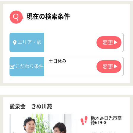
愛泉会 きぬ川苑
栃木県日光市高
徳619-3
新高徳駅徒歩10
分
特別養護老人ホ
ーム, デイサー
ビス, ショート
ステイ...
県内で最初のグループ・ケア・ユニットを導入し、施
設内では温泉が利用でき、快適な居住環境を提供する
特別養護老人ホームです。デイサービス・ケアプラン
センター・ヘルパーステーションも併設。◆東武鬼怒
川線「新高徳」6分、車通勤◎◆社会保険完備◆昇
給・賞与あり◆育児休暇取得実績◎笑顔で一緒に働き
ませんか？
訪問介護員 正社員(日勤のみ)
給与
月給：196,480円
職種
介護職
未経験OK
土日休み
車通勤OK
育休・産休
駅徒歩10分以内