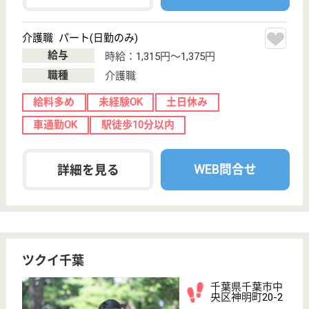
支援員 契約社員(日勤のみ)
給与
月給：191,200円〜209,960円
職種
生活相談員
無資格可
未経験OK
土日休み
車通勤OK
育休・産休
WEB問合せ
詳細を見る
橘風会 ねむの丘
デイサービスでは無資格での応募可能☆また子育
てママには嬉しい日曜完全休み♪福利厚生も充実◎
資格取得制度もある魅力的な職場です◎
群馬県渋川市北
橘町八崎2365-1
渋川駅車14分
特別養護老人ホ
ーム, デイサー
ビス, 居宅介護
支援事業所
基本理念を親孝行と掲げており、スタッフ皆が利用者
様との関わりを大切にしています。毎月利用者様を楽
しませる行事を行い、たくさんの笑顔の写真を載せた