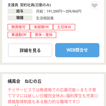
指導を受けれます！
茨城県日立市東
滑川町5-10-3
小木津駅徒歩34
分
特別養護老人ホ
ーム, デイサー
ビス, ショート
ステイ
ひたちの森すこやかビレッジでは関係市町村、地域の
保健、福祉サービスとの綿密な連携を図り務めている
ので、さまざまな経験をすることができます◎利用者
様と一緒に日常生活上の支援や機能訓練なども行いま
す☆自身の介護の経験や知識を学ぶ事ができ、自然豊
かな緑に囲まれた環境で仕事ができます♪
看護職 パート(日勤のみ)
給与
時給：1,200円〜1,500円
職種
看護職
未経験OK
土日休み
車通勤OK
ブランクOK
短時間勤務OK
WEB問合せ
詳細を見る
もっとみる（61-80 件 /1775 件）