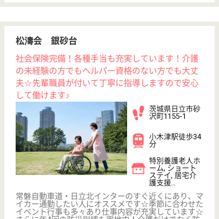
介護職 パート(日勤のみ)
給与
時給：1,315円〜1,375円
職種
介護職
給料多め
未経験OK
土日休み
車通勤OK
駅徒歩10分以内
WEB問合せ
詳細を見る
介護職 正社員(日勤のみ)
給与
月給：230,000円
職種
介護職
無資格可
未経験OK
土日休み
車通勤OK
駅徒歩10分以内
WEB問合せ
詳細を見る
アスケア訪問入浴川崎多摩
神奈川県川崎市
多摩区登戸1917