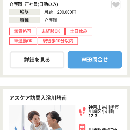
中原区下小田中
1-10-17
武蔵中原駅徒歩
7分
訪問入浴
神奈川県のアスケア訪問入浴中原は、訪問入浴を運営
しています。 ぜひ各求人をご覧ください。
介護職 正社員(日勤のみ)
給与
月給：230,000円
職種
介護職
無資格可
未経験OK
土日休み
車通勤OK
駅徒歩10分以内
WEB問合せ
詳細を見る
介護職 パート(日勤のみ)
給与
時給：1,315円〜1,375円
職種
介護職
給料多め
未経験OK
土日休み
車通勤OK
駅徒歩10分以内