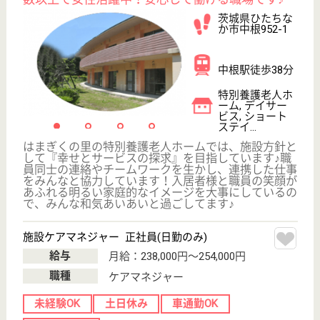
栃木県栃木市大
宮町2023-3
野州平川駅車5
分
特別養護老人ホ
ーム, デイサー
ビス, ショート
ステイ...
栃木県の創和会 まろにえ四季の里は、特別養護老人
ホーム・デイサービス・ショートステイを運営してい
ます。 ぜひ各求人をご覧ください。
介護支援専門員 正社員(日勤のみ)
給与
月給：250,000円〜329,000円
職種
ケアマネジャー
給料多め
休み多め
未経験OK
土日休み
車通勤OK
育休・産休
WEB問合せ
詳細を見る
清水の会 えいめい
平成13年10月OPEN