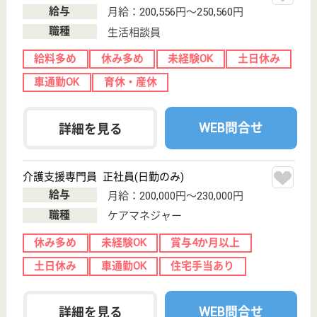
和田町4126-201
赤塚駅車14分
特別養護老人ホ
ーム, デイサー
ビス, ショート
ステイ
社会保険や各種手当も充実☆出産・育児休暇もあるの
で働くママも安心してお仕事できます◎シフト制の体
制なので、自分のライフスタイルに合わせることも可
能！職員同士で情報共有を行う体制ができており、施
設内は明るく笑顔が絶えない環境です☆
ケアマネジャー 正社員(日勤のみ)
給与
月給：189,820円〜290,228円
職種
ケアマネジャー
給料多め
未経験OK
土日休み
車通勤OK
育休・産休
WEB問合せ
詳細を見る
永寿会 ほのぼの荘
平成8年3月OPEN
群馬県前橋市金