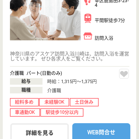
アスケア訪問入浴川崎南
神奈川県川崎市
川崎区小川町
12-3
川崎駅徒歩7分
訪問入浴
神奈川県のアスケア訪問入浴川崎南は、訪問入浴を運
営しています。 ぜひ各求人をご覧ください。
介護職 パート(日勤のみ)
給与
時給：1,315円〜1,375円
職種
介護職
給料多め
未経験OK
土日休み
車通勤OK
駅徒歩10分以内
WEB問合せ
詳細を見る
介護職 正社員(日勤のみ)