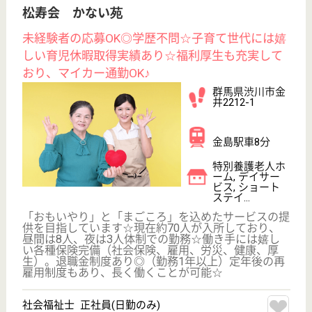
群馬県渋川市渋
川2216-1
渋川駅徒歩18分
特別養護老人ホ
ーム, デイサー
ビス, ショート
ステイ
群馬県の二之沢愛育会 ひかりの里は、特別養護老人
ホーム・デイサービス・ショートステイを運営してい
ます。 ぜひ各求人をご覧ください。
介護職 正社員(日勤のみ)
給与
月給：182,180円〜245,180円
職種
介護職
土日休み
車通勤OK
育休・産休
WEB問合せ
詳細を見る
恒勝会 ライフピア河和田
社会保険完備☆各種手当あり☆昇給あり☆賞与年2
回あり☆出産・育児休暇もしっかり取れるので働
くママも安心して楽しくお仕事ができます♪
茨城県水戸市河