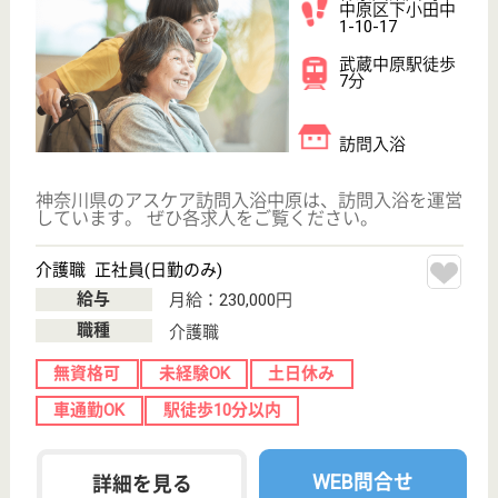
介護支援専門員 正社員(日勤のみ)
給与
月給：200,000円〜230,000円
職種
ケアマネジャー
休み多め
未経験OK
賞与4か月以上
土日休み
車通勤OK
住宅手当あり
WEB問合せ
詳細を見る
清幸会 あじさい苑
栃木県那須塩原
市東原166
黒磯駅車10分
特別養護老人ホ
ーム, デイサー
ビス, ショート
ステイ...
清幸会では、栃木県を中心に高齢者介護・障害者福祉
を中心とした事業経営を行っています。◆特別養護老
人ホームあじさい苑に、ショートステイ、デイサービ
スを併設しています。◆社会保険完備◆昇給年1回、
賞与年2回◆資格・年齢不問◎◆仲間と協力して仕事
を進められる方、お待ちしています♪