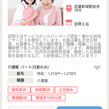
員同士の連絡やチームワークを生かし、連携した仕事
をみんなと協力しています！入居者様と職員の笑顔が
あふれる明るい家庭的なイメージを大事にしているの
で、みんな和気あいあいと過ごしてます♪
施設ケアマネジャー 正社員(日勤のみ)
給与
月給：238,000円〜254,000円
職種
ケアマネジャー
未経験OK
土日休み
車通勤OK
育休・産休
WEB問合せ
詳細を見る
介護支援専門員 正社員(日勤のみ)
給与
月給：233,000円〜244,000円
職種
ケアマネジャー
未経験OK
土日休み
車通勤OK
育休・産休
WEB問合せ
詳細を見る