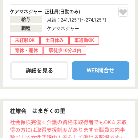
鹿島会 湯の里長寿苑
栃木県足利市大
沼田町2163-1
足利〔ＪＲ〕駅
車15分
特別養護老人ホ
ーム, グループ
ホーム, デイサ
ービス...
日当たり良好、美しい自然に囲まれた施設です。個室
と4人部屋があり、利用者様に適した居住空間を提供
できます。◆社会保険完備◆賞与年2回4.4ヶ月（平成
28年実績）、特殊業務手当・スキルアップ手当etc…
給料多め★◆年間114日◆仕事とプライベートを両立
させたい方におすすめです！
介護支援専門員 正社員(日勤のみ)
給与
月給：210,500円〜260,500円
職種
ケアマネジャー
未経験OK
賞与4か月以上
土日休み
車通勤OK
住宅手当あり
育休・産休
WEB問合せ
詳細を見る
創和会 まろにえ四季の里