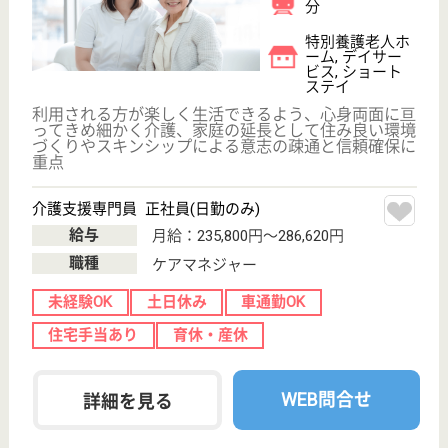
さらに年4回の防災訓練も実地中！介護だけでなく防
災の意識も充分に身に付けることが出来るので、様々
な経験が活かせる職場です♪
介護支援専門員 正社員(日勤のみ)
給与
月給：183,600円〜280,000円
職種
ケアマネジャー
給料多め
土日休み
車通勤OK
育休・産休
WEB問合せ
詳細を見る
アスケア訪問入浴川崎
神奈川県川崎市
幸区鹿島田3-23-
4
平間駅徒歩7分
訪問入浴
神奈川県のアスケア訪問入浴川崎は、訪問入浴を運営
しています。 ぜひ各求人をご覧ください。