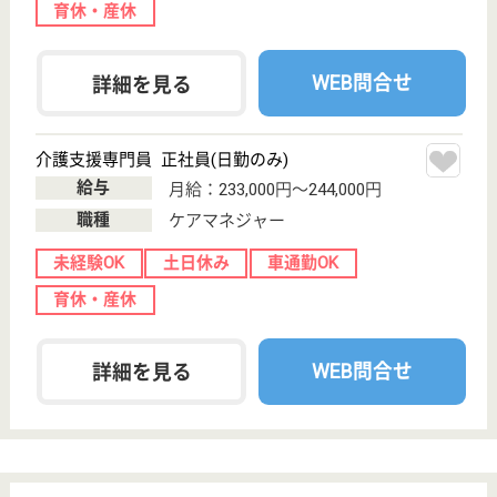
群馬県前橋市天
川大島町3-705
前橋大島駅徒歩
14分
特別養護老人ホ
ーム, デイサー
ビス, ショート
ステイ...
社会福祉法人 清水の会が運営する特別養護老人ホー
ムえいめいは、ショートステイ、デイサービス等を併
設しています。◆JR両毛線「前橋大島駅」10分、車
通勤も◎通勤に便利です♪◆社会保険完備◆賞与年2回
◆年間休日126日！お休みが多めでプライベートが充
実◆育児休暇取得実績あり。働きやすい環境です。
ケアマネージャー パート(日勤のみ)
給与
時給：1,200円〜1,300円
職種
ケアマネジャー
給料多め
土日休み
車通勤OK
育休・産休
WEB問合せ
詳細を見る
二之沢愛育会 ひかりの里