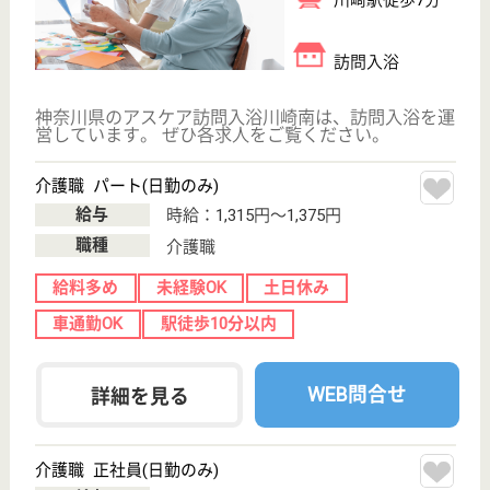
WEB問合せ
詳細を見る
ツクイ千葉
千葉県千葉市中
央区神明町20-2
本千葉駅徒歩8
分
訪問入浴, 居宅
介護支援事業所,
訪問介護
千葉県のツクイ千葉は、訪問入浴・居宅介護支援事業
所・訪問介護を運営しています。 ぜひ各求人をご覧
ください。
主任ケアマネジャー 正社員(日勤のみ)
給与
月給：266,125円〜284,125円
職種
ケアマネジャー
給料多め
土日休み
車通勤OK
育休・産休
駅徒歩10分以内
WEB問合せ
詳細を見る