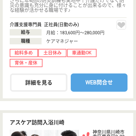
向ヶ丘遊園駅徒
歩2分
訪問入浴
神奈川県のアスケア訪問入浴川崎多摩は、訪問入浴を
運営しています。 ぜひ各求人をご覧ください。
介護職 パート(日勤のみ)
給与
時給：1,315円〜1,375円
職種
介護職
給料多め
未経験OK
土日休み
車通勤OK
駅徒歩10分以内
WEB問合せ
詳細を見る
介護職 正社員(日勤のみ)
給与
月給：230,000円
職種
介護職
無資格可
未経験OK
土日休み
車通勤OK
駅徒歩10分以内
WEB問合せ
詳細を見る