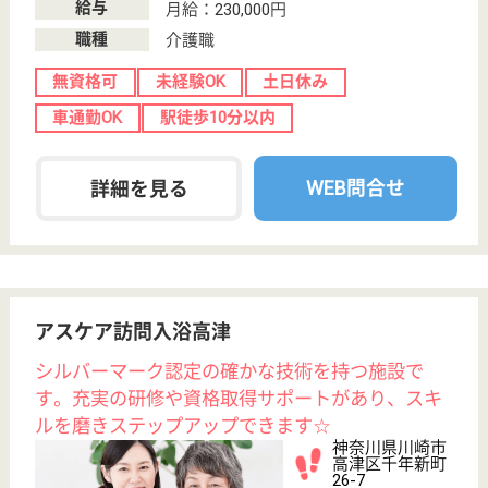
ケアマネジャー 正社員(日勤のみ)
給与
月給：241,125円〜274,125円
職種
ケアマネジャー
未経験OK
土日休み
車通勤OK
育休・産休
駅徒歩10分以内
WEB問合せ
詳細を見る
桂雄会 はまぎくの里
社会保険完備☆介護の資格未取得者でもOK☆未取
得の方には取得支援制度があります☆職員の内半
数以上で女性活躍中！安心して働ける職場です♪
茨城県ひたちな
か市中根952-1
中根駅徒歩38分
特別養護老人ホ
ーム, デイサー
ビス, ショート
ステイ...
はまぎくの里の特別養護老人ホームでは、施設方針と
して『幸せとサービスの探求』を目指しています♪職