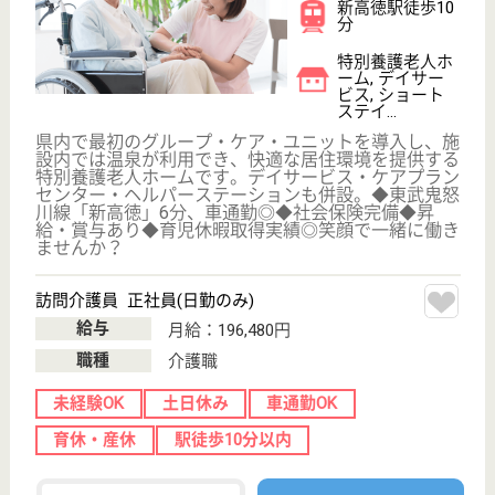
WEB問合せ
詳細を見る
達生堂 ヒューマン・ハウス
明るく思いやりのある施設づくり
茨城県結城市結
城10767-19
小田林駅徒歩13
分
特別養護老人ホ
ーム, デイサー
ビス, ショート
ステイ
利用される方が楽しく生活できるよう、心身両面に亘
ってきめ細かく介護、家庭の延長として住み良い環境
づくりやスキンシップによる意志の疎通と信頼確保に
重点
介護支援専門員 正社員(日勤のみ)