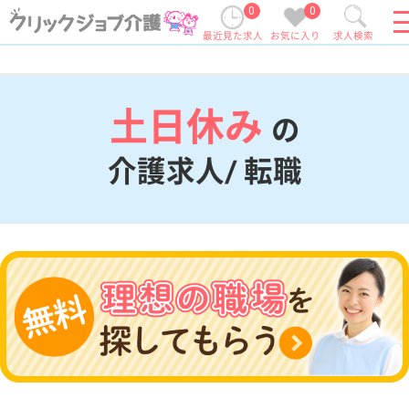
0
0
最近見た求人
お気に入り
求人検索
土日休み
の
介護求人/ 転職
現在の検索条件
変更
エリア・駅
土日休み
変更
こだわり条件