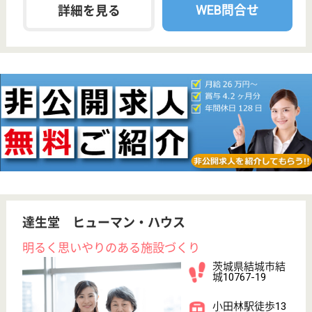
給与
月給：235,800円〜286,620円
職種
ケアマネジャー
未経験OK
土日休み
車通勤OK
住宅手当あり
育休・産休
WEB問合せ
詳細を見る
松濤会 銀砂台
社会保険完備！各種手当も充実しています！介護
の未経験の方でもヘルパー資格のない方でも大丈
夫☆先輩職員が付いて丁寧に指導しますので安心
して働けます♪
茨城県日立市砂
沢町1155-1
小木津駅徒歩34
分
特別養護老人ホ
ーム, ショート
ステイ, 居宅介
護支援...
常磐自動車道・日立北インターのすぐ近くにあり、マ
イカー通勤したい人にオススメです☆季節に合わせた
イベント行事も多々あり仕事内容が充実しています☆