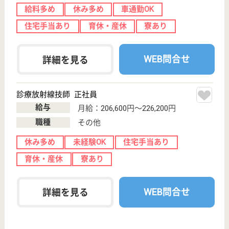
事業所情報の一部は、厚生労働省の介護事業所・生活関連情報
検索「介護サービス情報公表システム」から転載しておりま
す。
介護の転職支援サービスお申込み
30
簡単
登録
秒
保有資格を選択してくださ
誕生年を入
い
誕生年
必須