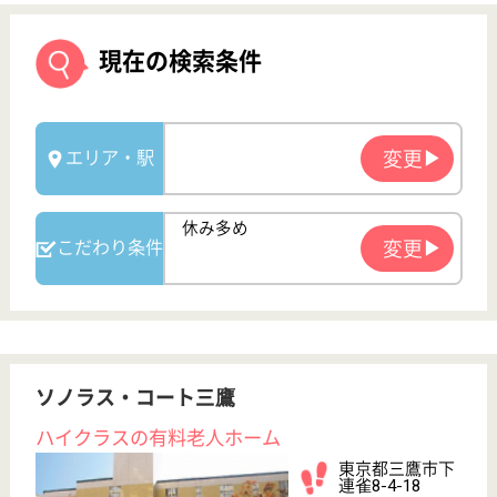
ソノラス・コート三鷹
ハイクラスの有料老人ホーム
東京都三鷹市下
連雀8-4-18
吉祥寺駅バス10
分
介護付有料老人
ホーム
ソノラス･コート三鷹から新宿・渋谷へはバスと電車
を乗り継いで30～40分の距離これまでの生活スタイ
ルをそのまま継続させることができる立地
准看護職 正社員
給与
月給：278,000円
職種
看護職
休み多め
育休・産休
WEB問合せ
詳細を見る