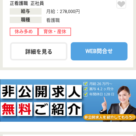
茨城県のらいふアシスト・泉ヶ森は、介護付有料老人
ホーム・居宅介護支援事業所・訪問介護を運営してい
ます。 ぜひ各求人をご覧ください。
介護支援専門員 正社員(日勤のみ)
給与
月給：207,000円〜272,000円
職種
ケアマネジャー
休み多め
未経験OK
土日休み
車通勤OK
育休・産休
WEB問合せ
詳細を見る
東湖会 フロンティア鉾田春の場所
茨城県鉾田市柏
熊985-1
徳宿駅徒歩45分
介護老人保健施
設, デイケア, 居
宅介護支援事業
所
茨城県の東湖会 フロンティア鉾田春の場所は、介護
老人保健施設・デイケア・居宅介護支援事業所を運営
しています。 ぜひ各求人をご覧ください。