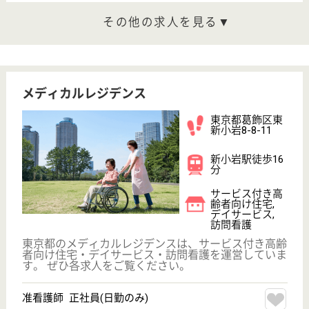
保有資格
必須
初任者研修
実務者研修
(ヘルパー2級)
(ヘルパー1級)
介護福祉士
社会福祉士
戻る
ケアマネジャー
PT
次のステッ
OT
その他・なし
次のステップへ
休み多めの高給与求人を
紹介してもら う