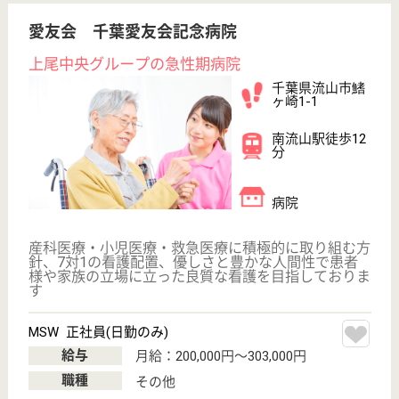
茨城県の協栄会 こすもぴあは、介護老人保健施設・
デイケア・ショートステイを運営しています。 ぜひ
各求人をご覧ください。
支援相談員 正社員(日勤のみ)
給与
月給：180,000円〜210,000円
職種
生活相談員
休み多め
未経験OK
車通勤OK
住宅手当あり
育休・産休
寮あり
WEB問合せ
詳細を見る
もっとみる（21-40 件 /2965 件）
現在の検索条件
変更
エリア・駅
休み多め
変更
こだわり条件