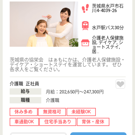
施設内には医療法人社団聖光会グループの診療所を併
設し、24時間365日、看護職員が常駐しています。
看護職 正社員
給与
月給：295,000円〜
職種
看護職
給料多め
休み多め
未経験OK
車通勤OK
WEB問合せ
詳細を見る
青藍会 かすみがうら
茨城県行方市若
海793-5
新鉾田駅車17分
介護老人保健施
設, デイケア, 居
宅介護支援事業
所
茨城県の青藍会 かすみがうらは、介護老人保健施
設・デイケア・居宅介護支援事業所を運営していま
す。 ぜひ各求人をご覧ください。