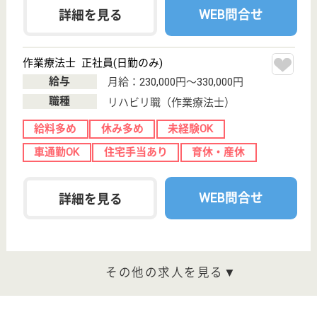
ケアマネジャー 正社員(日勤のみ)
給与
月給：244,000円〜301,000円
職種
ケアマネジャー
休み多め
土日休み
車通勤OK
育休・産休
託児所あり
WEB問合せ
詳細を見る
介護職 正社員
給与
月給：206,000円〜260,000円
職種
介護職
休み多め
未経験OK
車通勤OK
育休・産休
WEB問合せ
詳細を見る
慈政会 まくらがの郷
茨城県古河市東
本町4-2-2