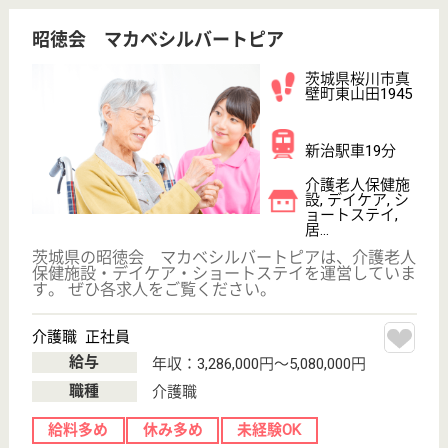
古河駅徒歩15分
介護老人保健施
設, デイケア, シ
ョートステイ,
居...
茨城県の慈政会 まくらがの郷は、介護老人保健施
設・デイケア・ショートステイを運営しています。
ぜひ各求人をご覧ください。
看護職 正社員
給与
月給：199,000円〜257,420円
職種
看護職
休み多め
未経験OK
車通勤OK
住宅手当あり
WEB問合せ
詳細を見る
介護職 正社員
給与
月給：204,000円〜262,220円
職種
介護職
休み多め
未経験OK
車通勤OK
住宅手当あり
ブランクOK
育休・産休