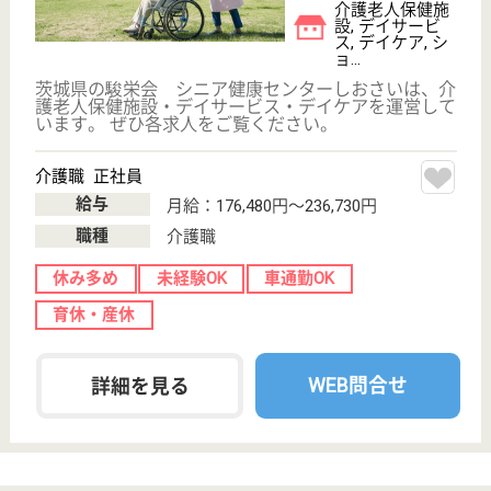
の家」を意味します。 皆様お一人おひとりが思い描
いている日々を、やわらかな日差しがふりそそぐ緑豊
かな「私の家」で自分らしく快適に過ごしていただき
たい、そんな願いが込められています！
介護職 正社員
給与
年収：3,500,000円
職種
介護職
休み多め
未経験OK
車通勤OK
住宅手当あり
育休・産休
駅徒歩10分以内
WEB問合せ
詳細を見る
協栄会 こすもぴあ
大久保病院の関連施設
茨城県水戸市石
川4-4027
水戸駅車16分
介護老人保健施
設, デイケア, シ
ョートステイ