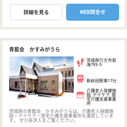
職種
その他
休み多め
未経験OK
住宅手当あり
育休・産休
寮あり
WEB問合せ
詳細を見る
その他の求人を見る
メディカルレジデンス
東京都葛飾区東
新小岩8-8-11
新小岩駅徒歩16
分
サービス付き高
齢者向け住宅,
デイサービス,
訪問看護
東京都のメディカルレジデンスは、サービス付き高齢
者向け住宅・デイサービス・訪問看護を運営していま
す。 ぜひ各求人をご覧ください。
准看護師 正社員(日勤のみ)