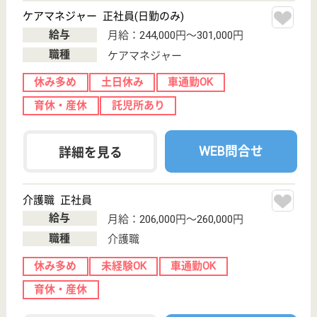
給与
月給：265,000円
職種
看護職
給料多め
休み多め
育休・産休
WEB問合せ
詳細を見る
機能訓練指導員 正社員(日勤のみ)
給与
月給：278,000円
職種
その他
給料多め
休み多め
WEB問合せ
詳細を見る
その他の求人を見る
ケアネット さつき
海老名総合病院が隣接で緊急対応も安心◎年間休
日124日☆給料多め♪
神奈川県海老名