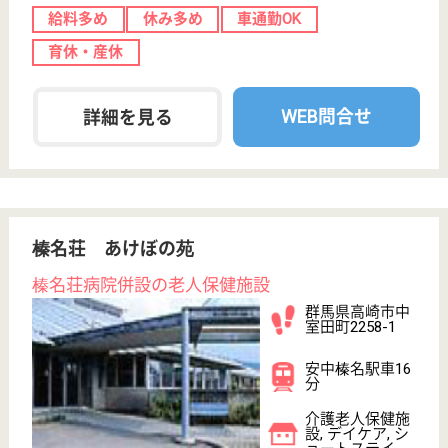
居...
茨城県の昭徳会 マカベシルバートピアは、介護老人
保健施設・デイケア・ショートステイを運営していま
す。 ぜひ各求人をご覧ください。
介護職 正社員
給与
年収：3,286,000円〜5,080,000円
職種
介護職
給料多め
休み多め
未経験OK
車通勤OK
育休・産休
WEB問合せ
詳細を見る
ニッセイ聖隷健康福祉財団 松戸ニッセイエデ
ンの園
聖隷健康福祉財団が運営する有料老人施設
千葉県松戸市高
塚新田123-1
市川大野駅徒歩
17分
介護付有料老人
ホーム