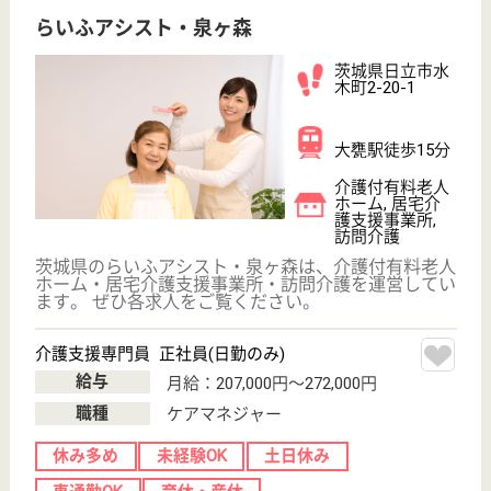
介護職 正社員(日勤のみ)
給与
月給：195,000円〜250,000円
職種
介護職
休み多め
無資格可
未経験OK
賞与4か月以上
車通勤OK
育休・産休
WEB問合せ
詳細を見る
介護員 正社員
給与
月給：202,500円〜237,500円
職種
介護職
休み多め
無資格可
未経験OK
賞与4か月以上
車通勤OK
住宅手当あり
WEB問合せ
詳細を見る
その他の求人を見る