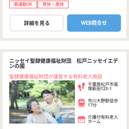
WEB問合せ
詳細を見る
取手市健康福祉医療事業団 緑寿荘
茨城県取手市
野々井1926-8
稲戸井駅徒歩20
分
介護老人保健施
設, デイケア, シ
ョートステイ,
居...
茨城県の取手市健康福祉医療事業団 緑寿荘は、介護
老人保健施設・デイケア・ショートステイを運営して
います。 ぜひ各求人をご覧ください。
介護職 正社員
給与
月給：216,000円〜290,000円
職種
介護職
休み多め
未経験OK
賞与4か月以上
車通勤OK
育休・産休
WEB問合せ
詳細を見る