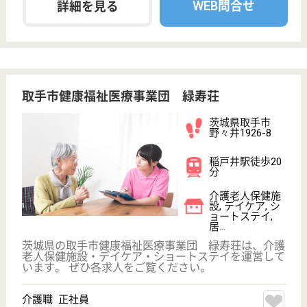
WEB問合せ
詳細を見る
正看護師 正社員
給与
月給：244,000円〜264,000円
職種
看護職
給料多め
休み多め
未経験OK
車通勤OK
育休・産休
WEB問合せ
詳細を見る
愛友会 勝田
茨城県ひたちな
か市中根5125-2
金上駅徒歩17分
介護老人保健施
設, ショートス
テイ
茨城県の愛友会 勝田は、介護老人保健施設・ショー