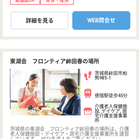
グレースメイト松戸
社員が輝けるそんな環境作りを推進！！
千葉県松戸市旭
町1-193
馬橋駅徒歩25分
介護付有料老人
ホーム
安心して長く働ける環境を実現するスタッフに優しい
支援がたくさんあります。
主任介護職員 正社員
給与
月給：243,000円
職種
管理職（リーダー）
給料多め
休み多め
車通勤OK
育休・産休
WEB問合せ
詳細を見る
主任看護師 正社員
給与
月給：321,000円〜366,000円
職種
その他