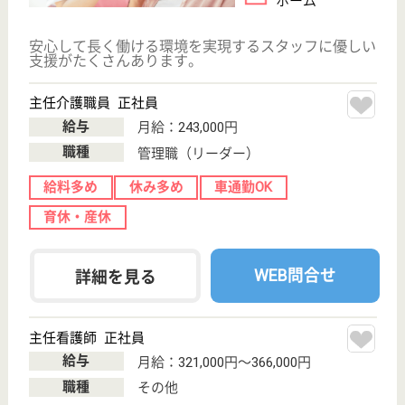
WEB問合せ
詳細を見る
作業療法士 正社員(日勤のみ)
給与
月給：230,000円〜330,000円
職種
リハビリ職（作業療法士）
給料多め
休み多め
未経験OK
車通勤OK
住宅手当あり
育休・産休
WEB問合せ
詳細を見る
その他の求人を見る
昭徳会 マカベシルバートピア
茨城県桜川市真
壁町東山田1945
新治駅車19分
介護老人保健施
設, デイケア, シ
ョートステイ,