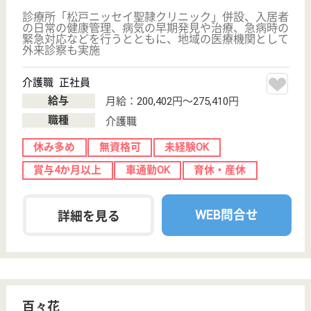
駿栄会 シニア健康センターしおさい
茨城県日立市国
分町3-6-1
常陸多賀駅バス
17分
介護老人保健施
設, デイサービ
ス, デイケア, シ
ョ...
茨城県の駿栄会 シニア健康センターしおさいは、介
護老人保健施設・デイサービス・デイケアを運営して
います。 ぜひ各求人をご覧ください。
介護職 正社員
給与
月給：176,480円〜236,730円
職種
介護職
休み多め
未経験OK
車通勤OK
育休・産休
WEB問合せ
詳細を見る