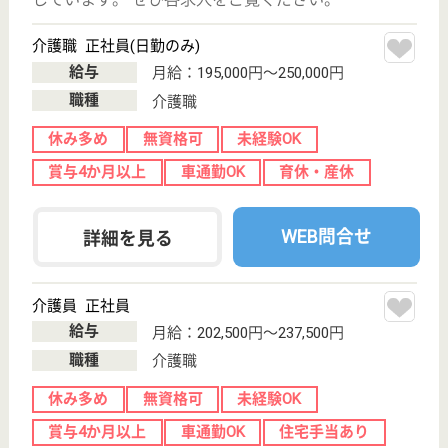
給料多め
休み多め
車通勤OK
育休・産休
WEB問合せ
詳細を見る
榛名荘 あけぼの苑
榛名荘病院併設の老人保健施設
群馬県高崎市中
室田町2258-1
安中榛名駅車16
分
介護老人保健施
設, デイケア, シ
ョートステイ
当苑は昭和63年、健康保険法で群馬県内では最も早
く開設された介護老人保健施設の一つです。
介護福祉士 正社員
給与
月給：244,230円〜267,000円
職種
介護職
給料多め
休み多め
未経験OK