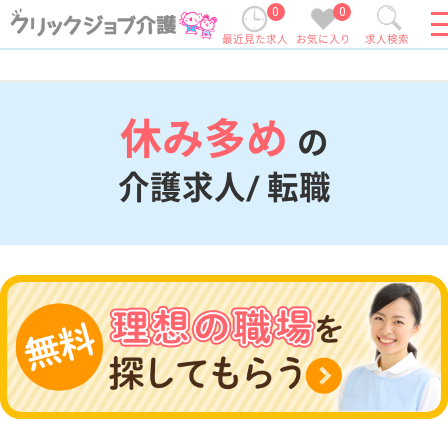
0
0
最近見た求人
お気に入り
求人検索
休み多め
の
介護求人/ 転職
現在の検索条件
変更
エリア・駅
休み多め
変更
こだわり条件