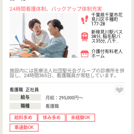
愛友会 千葉愛友会記念病院
上尾中央グループの急性期病院
千葉県流山市鰭
ヶ崎1-1
南流山駅徒歩12
分
病院
産科医療・小児医療・救急医療に積極的に取り組む方
針、7対1の看護配置、優しさと豊かな人間性で患者
様や家族の立場に立った良質な看護を目指しておりま
す
MSW 正社員(日勤のみ)
給与
月給：200,000円〜303,000円
職種
その他
給料多め
休み多め
車通勤OK
住宅手当あり
育休・産休
寮あり
WEB問合せ
詳細を見る
診療放射線技師 正社員
給与
月給：206,600円〜226,200円