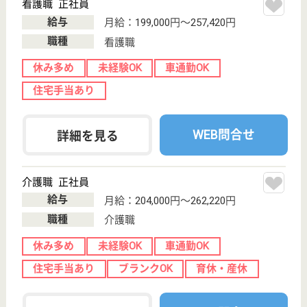
WEB問合せ
詳細を見る
その他の求人を見る
慈瑩会 高崎老人保健施設幸寿苑・福寿苑
クリニックが併設してるから安心
群馬県高崎市矢
中町841
倉賀野駅徒歩11
分
介護老人保健施
設, デイケア, 居
宅介護支援事業
所,...
リハビリテーション(運動機能訓練)などを通してきめ
細かい看護と介護を実施している老人施設
准看護師 正社員
給与
月給：234,000円〜254,000円
職種
看護職
休み多め
未経験OK
車通勤OK
育休・産休