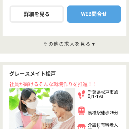
車通勤OK
育休・産休
寮あり
WEB問合せ
詳細を見る
協栄会 はぁもにか
茨城県水戸市石
川4-4039-26
水戸駅バス30分
介護老人保健施
設, デイケア, シ
ョートステイ,
居...
茨城県の協栄会 はぁもにかは、介護老人保健施設・
デイケア・ショートステイを運営しています。 ぜひ
各求人をご覧ください。
介護職 正社員
給与
月給：202,650円〜247,300円
職種
介護職
休み多め
無資格可
未経験OK
車通勤OK
住宅手当あり
育休・産休