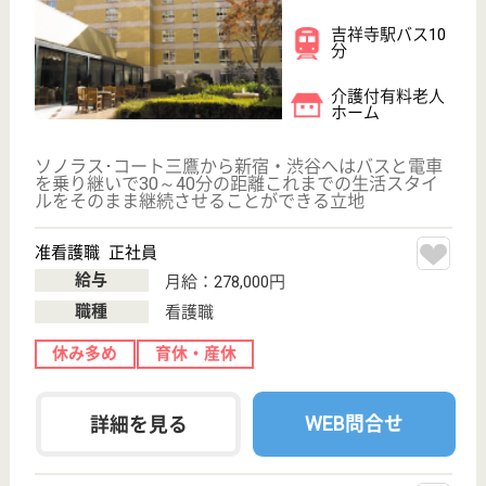
正看護職 正社員
給与
月給：278,000円
職種
看護職
休み多め
育休・産休
WEB問合せ
詳細を見る
らいふアシスト・泉ヶ森
茨城県日立市水
木町2-20-1
大甕駅徒歩15分
介護付有料老人
ホーム, 居宅介
護支援事業所,
訪問介護