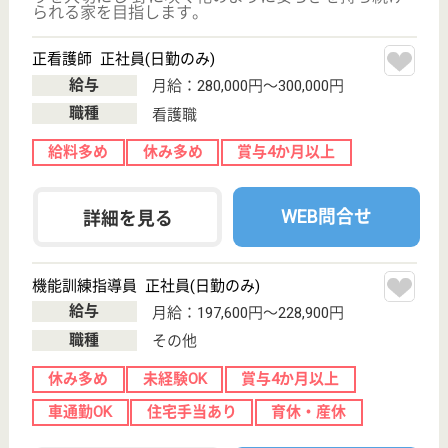
サイトマップ
利用規約
プライバシーポリシー
運営会社
採用ご担当者様へ
お知らせ
看護師の求人・転職なら
『クリックジョブ看護』
介護職求人支援サービス『クリックジョブ介護』運営会社:
ライフワンズ株式会社 ( 厚生労働大臣許可 )13- ユ -303765
Copyright©LifeOnes Ltd. All Rights Reserved