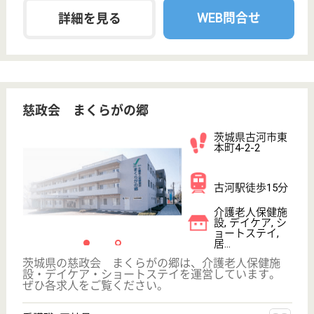
市河原口1383
海老名（小田
急・相鉄）駅徒
歩15分
特別養護老人ホ
ーム, デイサー
ビス, ショート
ステイ
神奈川県初の全室個室・ユニットケアの特養として平
成15年12月に開設しました！私たちは 皆様が生き生
きと より潤いのある生活を送れますよう心の歩み寄
りを大切にし 野に咲く花のように安らぎを持ち続け
られる家を目指します。
正看護師 正社員(日勤のみ)
給与
月給：280,000円〜300,000円
職種
看護職
給料多め
休み多め
賞与4か月以上
WEB問合せ
詳細を見る
機能訓練指導員 正社員(日勤のみ)
給与
月給：197,600円〜228,900円
職種
その他
休み多め
未経験OK
賞与4か月以上
車通勤OK
住宅手当あり
育休・産休