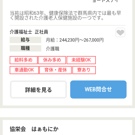
診療所「松戸ニッセイ聖隷クリニック」併設、入居者
の日常の健康管理、病気の早期発見や治療、急病時の
緊急対応などを行うとともに、地域の医療機関として
外来診察も実施
介護職 正社員
給与
月給：200,402円〜275,410円
職種
介護職
休み多め
無資格可
未経験OK
賞与4か月以上
車通勤OK
育休・産休
WEB問合せ
詳細を見る
百々花
24時間看護体制、バックアップ体制充実
千葉県千葉市花
見川区千種町
177-28
新検見川駅バス
38分, 稲毛駅バ
ス35分, 八千...
介護付有料老人
ホーム