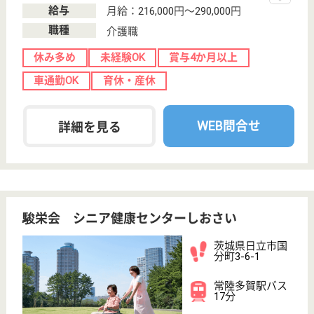
トステイを運営しています。 ぜひ各求人をご覧くだ
さい。
介護職 正社員
給与
月給：226,200円〜249,700円
職種
介護職
休み多め
無資格可
車通勤OK
住宅手当あり
育休・産休
WEB問合せ
詳細を見る
ケアネット シェ・モア
未経験OK☆年間休日124日☆休み多め☆給料多め♪
働きやすい環境です☆
神奈川県海老名
市河原口1581
海老名（小田
急・相鉄）駅徒
歩10分, 海老名
（相...
特別養護老人ホ
ーム, ショート
ステイ
「chez-moi（シェ・モア）」とはフランス語で「私