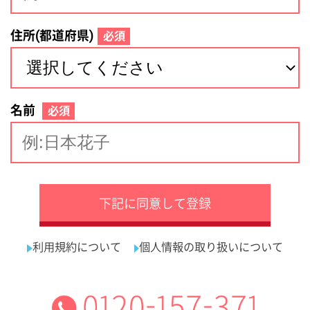
サイトマップ
利用規約
プライバシーポリシー
運営会社
看護師の求人・転職なら
採用ご担当者様へ
『クリックジョブ看護』
介護職求人支援サービス『クリックジョブ介護』運営会社:
ライフワンズ株式会社 ( 厚生労働大臣許可 )13- ユ -303765
Copyright©LifeOnes Ltd. All Rights Reserved