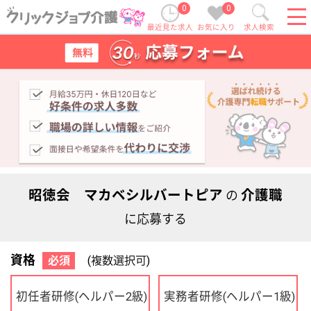
0
0
最近見た求人
お気に入り
求人検索
昭徳会 マカベシルバートピア
介護職
の
に応募する
資格
必須
(複数選択可)
初任者研修
実務者研修
(ヘルパー2級)
(ヘルパー1級)
介護福祉士
社会福祉士
ケアマネジャー
PT
OT
その他・なし