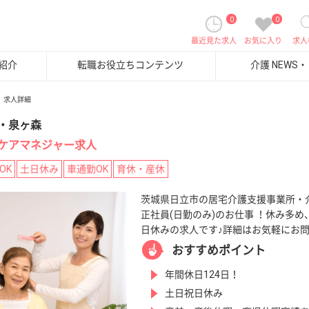
0
0
最近見た求人
お気に入り
求人
紹介
転職お役立ちコンテンツ
介護 NEWS
求人詳細
・泉ヶ森
ケアマネジャー求人
OK
土日休み
車通勤OK
育休・産休
茨城県日立市の居宅介護支援事業所・
正社員(日勤のみ)のお仕事 ！休み多め
日休みの求人です♪詳細はお気軽にお
おすすめポイント
年間休日124日！
土日祝日休み